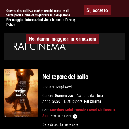
Togg
APPUNTAMENTO AL
CINEMA
Si, accetto
Questo sito utilizza cookie tecnici propri e di
terze parti al fine di migliorare la navigazione.
navig
Per maggiori informazioni visita la nostra Privacy
Policy.
No, dammi maggiori informazioni
RAI CINEMA
Nel tepore del ballo
Regia di:
Pupi Avati
Genere:
Drammatico
Nazionalità:
Italia
Anno:
2026
Distributore:
Rai Cinema
Con:
Massimo Ghini
,
Isabella Ferrari
,
Giuliana De
Sio
...
Vedi tutto il cast
Data di uscita nelle sale: