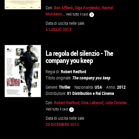
Con:
Ben Affleck
,
Olga Kurylenko
,
Rachel
McAdams
...
Vedi tutto il cast
Data di uscita nelle sale:
4 LUGLIO 2013
VAI ALLA SCHEDA
La regola del silenzio - The
company you keep
Regia di:
Robert Redford
Titolo originale:
The company you keep
Genere:
Thriller
Nazionalità:
USA
Anno:
2012
Distributore:
01 Distribution
e
Rai Cinema
Con:
Robert Redford
,
Shia LaBeouf
,
Julie Christie
...
Vedi tutto il cast
Data di uscita nelle sale:
20 DICEMBRE 2012
VAI ALLA SCHEDA