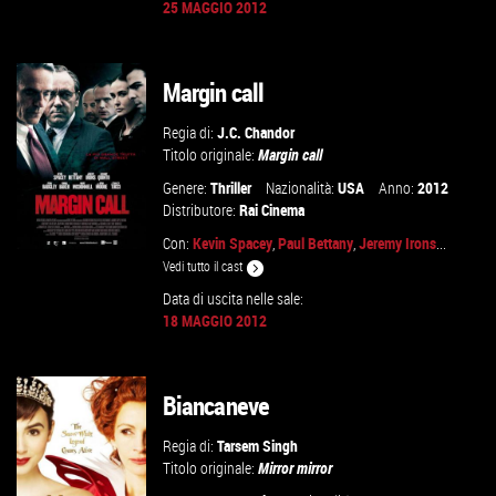
25 MAGGIO 2012
VAI ALLA SCHEDA
Margin call
Regia di:
J.C. Chandor
Titolo originale:
Margin call
Genere:
Thriller
Nazionalità:
USA
Anno:
2012
Distributore:
Rai Cinema
Con:
Kevin Spacey
,
Paul Bettany
,
Jeremy Irons
...
Vedi tutto il cast
Data di uscita nelle sale:
18 MAGGIO 2012
VAI ALLA SCHEDA
Biancaneve
Regia di:
Tarsem Singh
Titolo originale:
Mirror mirror