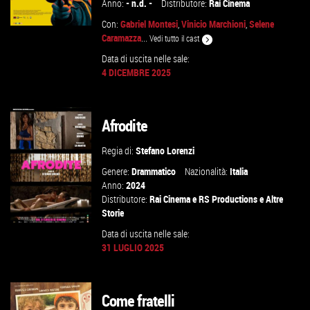
Anno:
- n.d. -
Distributore:
Rai Cinema
Con:
Gabriel Montesi
,
Vinicio Marchioni
,
Selene
Caramazza
...
Vedi tutto il cast
Data di uscita nelle sale:
4 DICEMBRE 2025
GUARDA IL TRAILER
VAI ALLA SCHEDA
Afrodite
Regia di:
Stefano Lorenzi
Genere:
Drammatico
Nazionalità:
Italia
Anno:
2024
Distributore:
Rai Cinema
e
RS Productions
e
Altre
Storie
Data di uscita nelle sale:
31 LUGLIO 2025
GUARDA IL TRAILER
Come fratelli
VAI ALLA SCHEDA