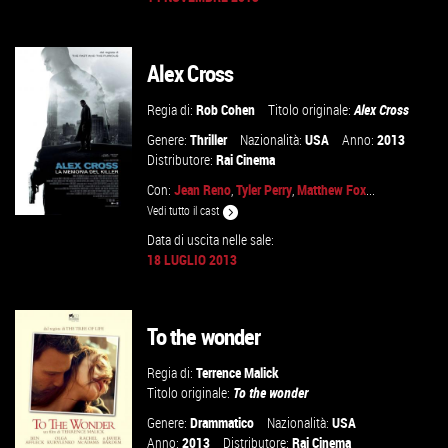
VAI ALLA SCHEDA
Alex Cross
Regia di:
Rob Cohen
Titolo originale:
Alex Cross
Genere:
Thriller
Nazionalità:
USA
Anno:
2013
Distributore:
Rai Cinema
Con:
Jean Reno
,
Tyler Perry
,
Matthew Fox
...
Vedi tutto il cast
Data di uscita nelle sale:
18 LUGLIO 2013
VAI ALLA SCHEDA
To the wonder
Regia di:
Terrence Malick
Titolo originale:
To the wonder
Genere:
Drammatico
Nazionalità:
USA
Anno:
2013
Distributore:
Rai Cinema