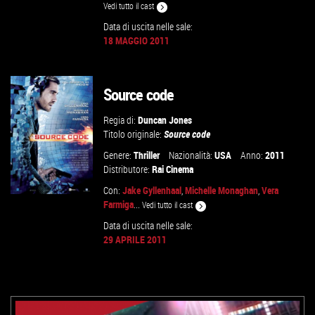
Vedi tutto il cast
Data di uscita nelle sale:
18 MAGGIO 2011
VAI ALLA SCHEDA
Source code
Regia di:
Duncan Jones
Titolo originale:
Source code
Genere:
Thriller
Nazionalità:
USA
Anno:
2011
Distributore:
Rai Cinema
Con:
Jake Gyllenhaal
,
Michelle Monaghan
,
Vera
Farmiga
...
Vedi tutto il cast
Data di uscita nelle sale:
29 APRILE 2011
VAI ALLA SCHEDA