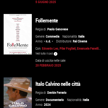
5 GIUGNO 2025
GUARDA IL TRAILER
VAI ALLA SCHEDA
Follemente
Regia di:
Paolo Genovese
Genere:
Commedia
Nazionalità:
Italia
Anno:
- n.d. -
Distributore:
Rai Cinema
Con:
Edoardo Leo
,
Pilar Fogliati
,
Emanuela Fanelli
...
Vedi tutto il cast
Data di uscita nelle sale:
20 FEBBRAIO 2025
GUARDA IL TRAILER
Italo Calvino nelle città
VAI ALLA SCHEDA
Regia di:
Davide Ferrario
Genere:
Documentario
Nazionalità:
Italia
Anno:
2024