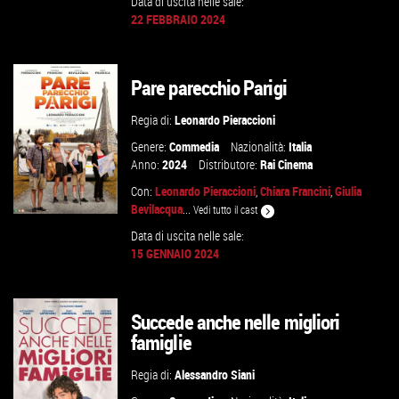
Data di uscita nelle sale:
22 FEBBRAIO 2024
GUARDA IL TRAILER
Pare parecchio Parigi
VAI ALLA SCHEDA
Regia di:
Leonardo Pieraccioni
Genere:
Commedia
Nazionalità:
Italia
Anno:
2024
Distributore:
Rai Cinema
Con:
Leonardo Pieraccioni
,
Chiara Francini
,
Giulia
Bevilacqua
...
Vedi tutto il cast
Data di uscita nelle sale:
15 GENNAIO 2024
GUARDA IL TRAILER
Succede anche nelle migliori
VAI ALLA SCHEDA
famiglie
Regia di:
Alessandro Siani