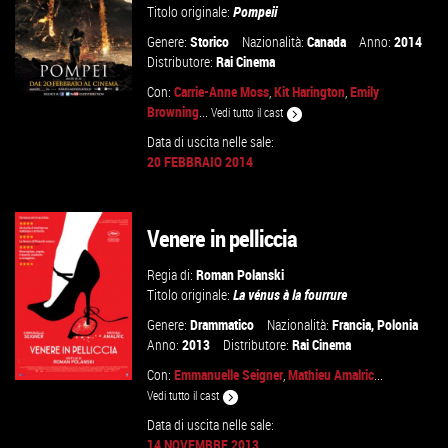
Titolo originale:
Pompeii
Genere:
Storico
Nazionalità:
Canada
Anno:
2014
Distributore:
Rai Cinema
Con:
Carrie-Anne Moss
,
Kit Harington
,
Emily
Browning
...
Vedi tutto il cast
Data di uscita nelle sale:
20 FEBBRAIO 2014
VAI ALLA SCHEDA
Venere in pelliccia
Regia di:
Roman Polanski
Titolo originale:
La vénus à la fourrure
Genere:
Drammatico
Nazionalità:
Francia
,
Polonia
Anno:
2013
Distributore:
Rai Cinema
Con:
Emmanuelle Seigner
,
Mathieu Amalric
...
Vedi tutto il cast
Data di uscita nelle sale:
14 NOVEMBRE 2013