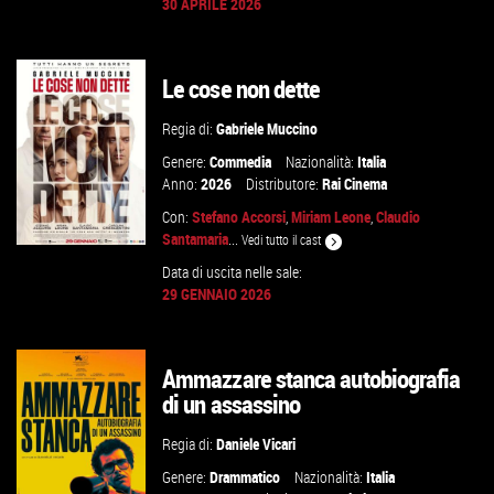
30 APRILE 2026
GUARDA IL TRAILER
Le cose non dette
VAI ALLA SCHEDA
Regia di:
Gabriele Muccino
Genere:
Commedia
Nazionalità:
Italia
Anno:
2026
Distributore:
Rai Cinema
Con:
Stefano Accorsi
,
Miriam Leone
,
Claudio
Santamaria
...
Vedi tutto il cast
Data di uscita nelle sale:
29 GENNAIO 2026
GUARDA IL TRAILER
Ammazzare stanca autobiografia
VAI ALLA SCHEDA
di un assassino
Regia di:
Daniele Vicari
Genere:
Drammatico
Nazionalità:
Italia