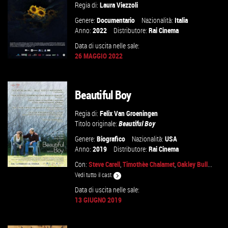
Regia di:
Laura Viezzoli
Genere:
Documentario
Nazionalità:
Italia
Anno:
2022
Distributore:
Rai Cinema
Data di uscita nelle sale:
26 MAGGIO 2022
Beautiful Boy
VAI ALLA SCHEDA
Regia di:
Felix Van Groeningen
Titolo originale:
Beautiful Boy
Genere:
Biografico
Nazionalità:
USA
Anno:
2019
Distributore:
Rai Cinema
Con:
Steve Carell
,
Timothèe Chalamet
,
Oakley Bull
...
Vedi tutto il cast
Data di uscita nelle sale:
13 GIUGNO 2019
GUARDA IL TRAILER