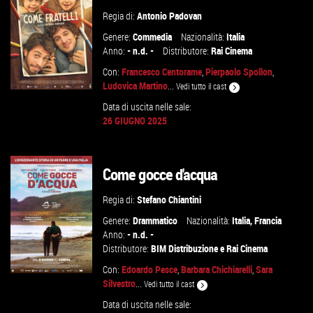
Regia di:
Antonio Padovan
Genere:
Commedia
Nazionalità:
Italia
Anno:
- n.d. -
Distributore:
Rai Cinema
Con:
Francesco Centorame
,
Pierpaolo Spollon
,
Ludovica Martino
...
Vedi tutto il cast
Data di uscita nelle sale:
26 GIUGNO 2025
GUARDA IL TRAILER
Come gocce d'acqua
VAI ALLA SCHEDA
Regia di:
Stefano Chiantini
Genere:
Drammatico
Nazionalità:
Italia
,
Francia
Anno:
- n.d. -
Distributore:
BIM Distribuzione
e
Rai Cinema
Con:
Edoardo Pesce
,
Barbara Chichiarelli
,
Sara
Silvestro
...
Vedi tutto il cast
Data di uscita nelle sale: