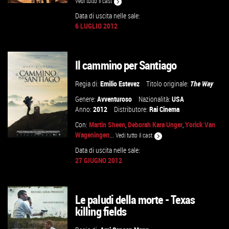
Vedi tutto il cast
Data di uscita nelle sale:
6 LUGLIO 2012
VAI ALLA SCHEDA
Il cammino per Santiago
Regia di:
Emilio Estevez
Titolo originale:
The Way
Genere:
Avventuroso
Nazionalità:
USA
Anno:
2012
Distributore:
Rai Cinema
Con:
Martin Sheen
,
Deborah Kara Unger
,
Yorick Van
Wageningen
...
Vedi tutto il cast
Data di uscita nelle sale:
27 GIUGNO 2012
VAI ALLA SCHEDA
Le paludi della morte - Texas
killing fields