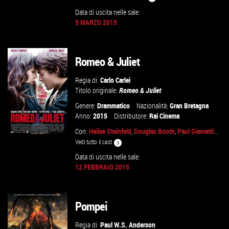
Data di uscita nelle sale:
5 MARZO 2015
GUARDA IL TRAILER
VAI ALLA SCHEDA
Romeo & Juliet
Regia di:
Carlo Carlei
Titolo originale:
Romeo & Juliet
Genere:
Drammatico
Nazionalità:
Gran Bretagna
Anno:
2015
Distributore:
Rai Cinema
Con:
Hailee Steinfeld
,
Douglas Booth
,
Paul Giamatti
...
Vedi tutto il cast
Data di uscita nelle sale:
12 FEBBRAIO 2015
GUARDA IL TRAILER
VAI ALLA SCHEDA
Pompei
Regia di:
Paul W.S. Anderson