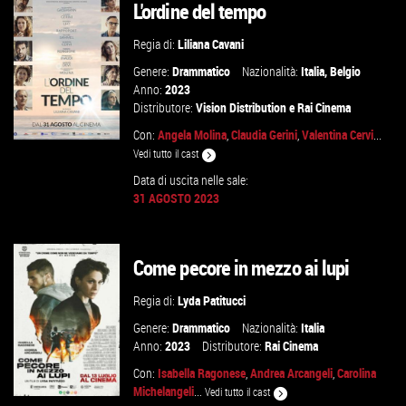
L'ordine del tempo
GUARDA IL TRAILER
Regia di:
Liliana Cavani
VAI ALLA SCHEDA
Genere:
Drammatico
Nazionalità:
Italia
,
Belgio
Anno:
2023
Distributore:
Vision Distribution
e
Rai Cinema
Con:
Angela Molina
,
Claudia Gerini
,
Valentina Cervi
...
Vedi tutto il cast
Data di uscita nelle sale:
31 AGOSTO 2023
GUARDA IL TRAILER
VAI ALLA SCHEDA
Come pecore in mezzo ai lupi
Regia di:
Lyda Patitucci
Genere:
Drammatico
Nazionalità:
Italia
Anno:
2023
Distributore:
Rai Cinema
Con:
Isabella Ragonese
,
Andrea Arcangeli
,
Carolina
Michelangeli
...
Vedi tutto il cast