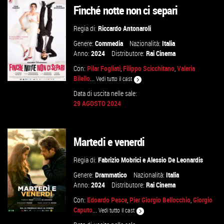
Finché notte non ci separi
Regia di:
Riccardo Antonaroli
Genere:
Commedia
Nazionalità:
Italia
Anno:
2024
Distributore:
Rai Cinema
Con:
Pilar Fogliati
,
Filippo Scicchitano
,
Valeria
Bilello
...
Vedi tutto il cast
Data di uscita nelle sale:
29 AGOSTO 2024
GUARDA IL TRAILER
Martedi e venerdi
VAI ALLA SCHEDA
Regia di:
Fabrizio Mobrici
e
Alessio De Leonardis
Genere:
Drammatico
Nazionalità:
Italia
Anno:
2024
Distributore:
Rai Cinema
Con:
Edoardo Pesce
,
Pier Giorgio Bellocchio
,
Giorgio
Caputo
...
Vedi tutto il cast