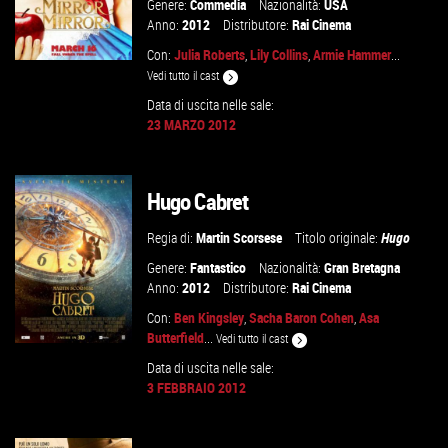
Genere:
Commedia
Nazionalità:
USA
Anno:
2012
Distributore:
Rai Cinema
Con:
Julia Roberts
,
Lily Collins
,
Armie Hammer
...
Vedi tutto il cast
Data di uscita nelle sale:
23 MARZO 2012
VAI ALLA SCHEDA
Hugo Cabret
Regia di:
Martin Scorsese
Titolo originale:
Hugo
Genere:
Fantastico
Nazionalità:
Gran Bretagna
Anno:
2012
Distributore:
Rai Cinema
Con:
Ben Kingsley
,
Sacha Baron Cohen
,
Asa
Butterfield
...
Vedi tutto il cast
Data di uscita nelle sale:
3 FEBBRAIO 2012
VAI ALLA SCHEDA