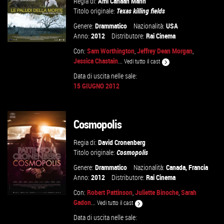
Regia di:
Ami Canaan Mann
Titolo originale:
Texas killing fields
Genere:
Drammatico
Nazionalità:
USA
Anno:
2012
Distributore:
Rai Cinema
Con:
Sam Worthington
,
Jeffrey Dean Morgan
,
Jessica Chastain
...
Vedi tutto il cast
Data di uscita nelle sale:
15 GIUGNO 2012
VAI ALLA SCHEDA
Cosmopolis
Regia di:
David Cronenberg
Titolo originale:
Cosmopolis
Genere:
Drammatico
Nazionalità:
Canada
,
Francia
Anno:
2012
Distributore:
Rai Cinema
Con:
Robert Pattinson
,
Juliette Binoche
,
Sarah
Gadon
...
Vedi tutto il cast
Data di uscita nelle sale: