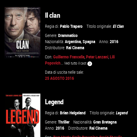
Il clan
VAI ALLA SCHEDA
Regia di:
Pablo Trapero
Titolo originale:
El Clan
Genere:
Drammatico
Nazionalità:
Argentina
,
Spagna
Anno:
2016
Distributore:
Rai Cinema
Con:
Guillermo Francella
,
Peter Lanzani
,
Lili
Popovich
...
Vedi tutto il cast
Data di uscita nelle sale:
25 AGOSTO 2016
GUARDA IL TRAILER
VAI ALLA SCHEDA
Legend
Regia di:
Brian Helgeland
Titolo originale:
Legend
Genere:
Thriller
Nazionalità:
Gran Bretagna
Anno:
2016
Distributore:
Rai Cinema