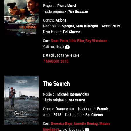
Regia di:
Pierre Morel
Titolo originale:
The Gunman
Genere:
Azione
Nazionalità:
Spagna
,
Gran Bretagna
Anno:
2015
Distributore:
Rai Cinema
Con:
Sean Penn
,
Idris Elba
,
Ray Winstone
...
Vedi tutto il cast
Data di uscita nelle sale:
GUARDA IL TRAILER
7 MAGGIO 2015
VAI ALLA SCHEDA
The Search
Regia di:
Michel Hazanavicius
Titolo originale:
The search
Genere:
Drammatico
Nazionalità:
Francia
Anno:
2015
Distributore:
Rai Cinema
Con:
Berenice Bejo
,
Annette Bening
,
Maxim
Emelianov
...
Vedi tutto il cast