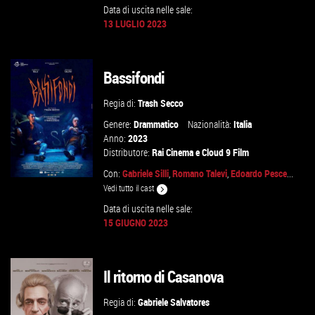
Data di uscita nelle sale:
13 LUGLIO 2023
GUARDA IL TRAILER
Bassifondi
VAI ALLA SCHEDA
Regia di:
Trash Secco
Genere:
Drammatico
Nazionalità:
Italia
Anno:
2023
Distributore:
Rai Cinema
e
Cloud 9 Film
Con:
Gabriele Silli
,
Romano Talevi
,
Edoardo Pesce
...
Vedi tutto il cast
Data di uscita nelle sale:
15 GIUGNO 2023
GUARDA IL TRAILER
VAI ALLA SCHEDA
Il ritorno di Casanova
Regia di:
Gabriele Salvatores