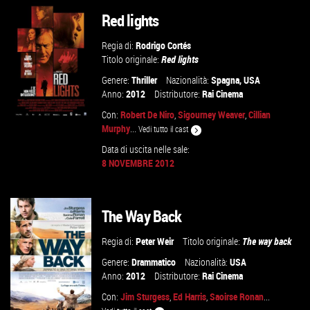
Red lights
Regia di:
Rodrigo Cortés
Titolo originale:
Red lights
Genere:
Thriller
Nazionalità:
Spagna
,
USA
Anno:
2012
Distributore:
Rai Cinema
Con:
Robert De Niro
,
Sigourney Weaver
,
Cillian
Murphy
...
Vedi tutto il cast
Data di uscita nelle sale:
8 NOVEMBRE 2012
VAI ALLA SCHEDA
The Way Back
Regia di:
Peter Weir
Titolo originale:
The way back
Genere:
Drammatico
Nazionalità:
USA
Anno:
2012
Distributore:
Rai Cinema
Con:
Jim Sturgess
,
Ed Harris
,
Saoirse Ronan
...