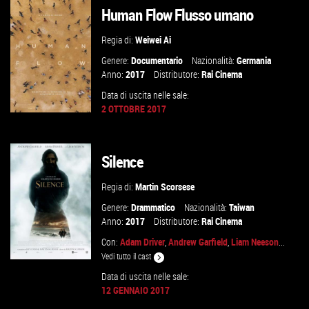
VAI ALLA SCHEDA
Human Flow Flusso umano
Regia di:
Weiwei Ai
Genere:
Documentario
Nazionalità:
Germania
Anno:
2017
Distributore:
Rai Cinema
Data di uscita nelle sale:
2 OTTOBRE 2017
Silence
GUARDA IL TRAILER
Regia di:
Martin Scorsese
VAI ALLA SCHEDA
Genere:
Drammatico
Nazionalità:
Taiwan
Anno:
2017
Distributore:
Rai Cinema
Con:
Adam Driver
,
Andrew Garfield
,
Liam Neeson
...
Vedi tutto il cast
Data di uscita nelle sale:
12 GENNAIO 2017
GUARDA IL TRAILER