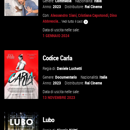
Genere:
Commedia
Nazionalità:
Italia
Anno:
2023
Distributore:
Rai Cinema
Con:
Alessandro Siani
,
Cristiana Capotondi
,
Dino
Abbrescia
...
Vedi tutto il cast
Data di uscita nelle sale:
1 GENNAIO 2024
GUARDA IL TRAILER
VAI ALLA SCHEDA
Codice Carla
Regia di:
Daniele Luchetti
Genere:
Documentario
Nazionalità:
Italia
Anno:
2023
Distributore:
Rai Cinema
Data di uscita nelle sale:
13 NOVEMBRE 2023
Lubo
VAI ALLA SCHEDA