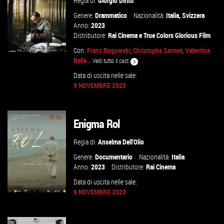
Regia di:
Giorgio Diritti
Genere:
Drammatico
Nazionalità:
Italia
,
Svizzera
Anno:
2023
Distributore:
Rai Cinema
e
True Colors Glorious Film
Con:
Franz Rogowski
,
Christophe Sermet
,
Valentina
Bellè
...
Vedi tutto il cast
Data di uscita nelle sale:
9 NOVEMBRE 2023
GUARDA IL TRAILER
VAI ALLA SCHEDA
Enigma Rol
Regia di:
Anselma Dell'Olio
Genere:
Documentario
Nazionalità:
Italia
Anno:
2023
Distributore:
Rai Cinema
Data di uscita nelle sale:
6 NOVEMBRE 2023