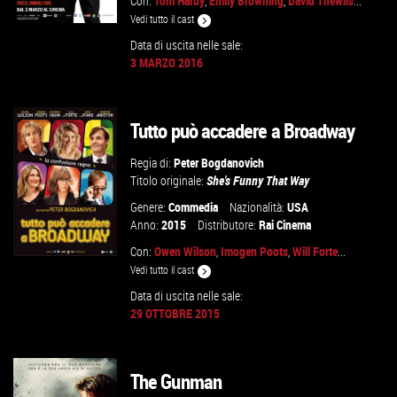
Con:
Tom Hardy
,
Emily Browning
,
David Thewlis
...
Vedi tutto il cast
Data di uscita nelle sale:
3 MARZO 2016
GUARDA IL TRAILER
Tutto può accadere a Broadway
VAI ALLA SCHEDA
Regia di:
Peter Bogdanovich
Titolo originale:
She's Funny That Way
Genere:
Commedia
Nazionalità:
USA
Anno:
2015
Distributore:
Rai Cinema
Con:
Owen Wilson
,
Imogen Poots
,
Will Forte
...
Vedi tutto il cast
Data di uscita nelle sale:
29 OTTOBRE 2015
GUARDA IL TRAILER
VAI ALLA SCHEDA
The Gunman