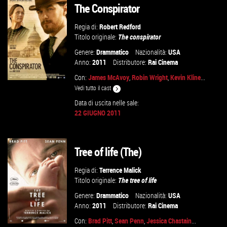
The Conspirator
Regia di:
Robert Redford
Titolo originale:
The conspirator
Genere:
Drammatico
Nazionalità:
USA
Anno:
2011
Distributore:
Rai Cinema
Con:
James McAvoy
,
Robin Wright
,
Kevin Kline
...
Vedi tutto il cast
Data di uscita nelle sale:
22 GIUGNO 2011
VAI ALLA SCHEDA
Tree of life (The)
Regia di:
Terrence Malick
Titolo originale:
The tree of life
Genere:
Drammatico
Nazionalità:
USA
Anno:
2011
Distributore:
Rai Cinema
Con:
Brad Pitt
,
Sean Penn
,
Jessica Chastain
...