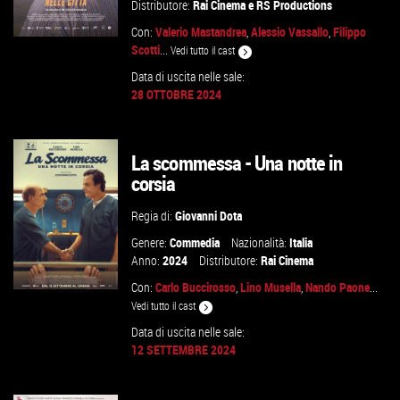
Distributore:
Rai Cinema
e
RS Productions
Con:
Valerio Mastandrea
,
Alessio Vassallo
,
Filippo
Scotti
...
Vedi tutto il cast
Data di uscita nelle sale:
28 OTTOBRE 2024
GUARDA IL TRAILER
VAI ALLA SCHEDA
La scommessa - Una notte in
corsia
Regia di:
Giovanni Dota
Genere:
Commedia
Nazionalità:
Italia
Anno:
2024
Distributore:
Rai Cinema
Con:
Carlo Buccirosso
,
Lino Musella
,
Nando Paone
...
Vedi tutto il cast
Data di uscita nelle sale:
12 SETTEMBRE 2024
GUARDA IL TRAILER
VAI ALLA SCHEDA