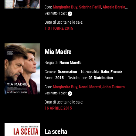
Con:
Margherita Buy
,
Sabrina Ferilli
,
Alessia Barela
...
Vedi tutto il cast
Data di uscita nelle sale:
1 OTTOBRE 2015
GUARDA IL TRAILER
VAI ALLA SCHEDA
Mia Madre
Regia di:
Nanni Moretti
Genere:
Drammatico
Nazionalità:
Italia
,
Francia
Anno:
2015
Distributore:
01 Distribution
Con:
Margherita Buy
,
Nanni Moretti
,
John Turturro
...
Vedi tutto il cast
Data di uscita nelle sale:
16 APRILE 2015
GUARDA IL TRAILER
La scelta
VAI ALLA SCHEDA