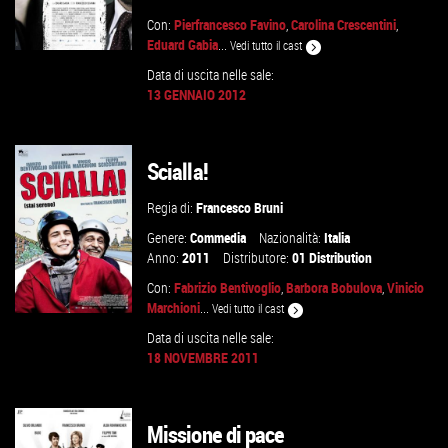
Con:
Pierfrancesco Favino
,
Carolina Crescentini
,
Eduard Gabia
...
Vedi tutto il cast
Data di uscita nelle sale:
13 GENNAIO 2012
VAI ALLA SCHEDA
Scialla!
Regia di:
Francesco Bruni
Genere:
Commedia
Nazionalità:
Italia
Anno:
2011
Distributore:
01 Distribution
Con:
Fabrizio Bentivoglio
,
Barbora Bobulova
,
Vinicio
Marchioni
...
Vedi tutto il cast
Data di uscita nelle sale:
18 NOVEMBRE 2011
VAI ALLA SCHEDA
Missione di pace