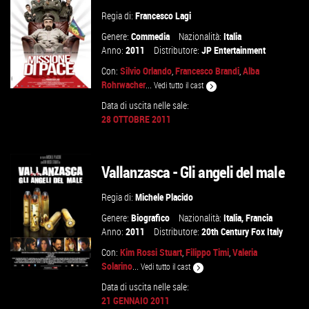
Regia di:
Francesco Lagi
Genere:
Commedia
Nazionalità:
Italia
Anno:
2011
Distributore:
JP Entertainment
Con:
Silvio Orlando
,
Francesco Brandi
,
Alba
Rohrwacher
...
Vedi tutto il cast
Data di uscita nelle sale:
28 OTTOBRE 2011
VAI ALLA SCHEDA
Vallanzasca - Gli angeli del male
Regia di:
Michele Placido
Genere:
Biografico
Nazionalità:
Italia
,
Francia
Anno:
2011
Distributore:
20th Century Fox Italy
Con:
Kim Rossi Stuart
,
Filippo Timi
,
Valeria
Solarino
...
Vedi tutto il cast
Data di uscita nelle sale:
21 GENNAIO 2011