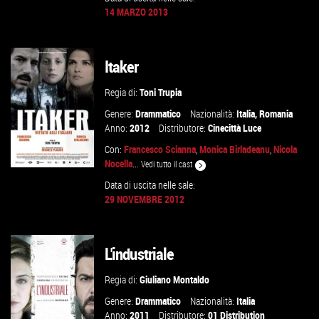
14 MARZO 2013
VAI ALLA SCHEDA
Itaker
Regia di:
Toni Trupia
Genere:
Drammatico
Nazionalità:
Italia
,
Romania
Anno:
2012
Distributore:
Cinecittà Luce
Con:
Francesco Scianna
,
Monica Birladeanu
,
Nicola
Nocella
...
Vedi tutto il cast
Data di uscita nelle sale:
29 NOVEMBRE 2012
VAI ALLA SCHEDA
L'industriale
Regia di:
Giuliano Montaldo
Genere:
Drammatico
Nazionalità:
Italia
Anno:
2011
Distributore:
01 Distribution