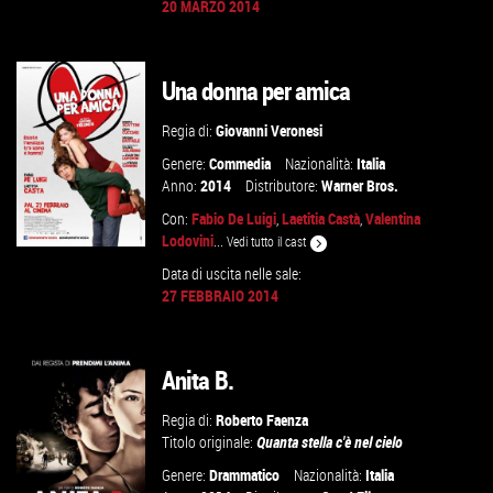
20 MARZO 2014
VAI ALLA SCHEDA
Una donna per amica
Regia di:
Giovanni Veronesi
Genere:
Commedia
Nazionalità:
Italia
Anno:
2014
Distributore:
Warner Bros.
Con:
Fabio De Luigi
,
Laetitia Castà
,
Valentina
Lodovini
...
Vedi tutto il cast
Data di uscita nelle sale:
27 FEBBRAIO 2014
VAI ALLA SCHEDA
Anita B.
Regia di:
Roberto Faenza
Titolo originale:
Quanta stella c'è nel cielo
Genere:
Drammatico
Nazionalità:
Italia