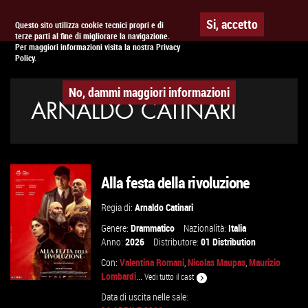
Togg
APPUNTAMENTO AL
CINEMA
Si, accetto
Questo sito utilizza cookie tecnici propri e di
terze parti al fine di migliorare la navigazione.
navig
Per maggiori informazioni visita la nostra Privacy
Policy.
No, dammi maggiori informazioni
ARNALDO CATINARI
Alla festa della rivoluzione
Regia di:
Arnaldo Catinari
Genere:
Drammatico
Nazionalità:
Italia
Anno:
2026
Distributore:
01 Distribution
Con:
Valentina Romani
,
Nicolas Maupas
,
Maurizio
Lombardi
...
Vedi tutto il cast
Data di uscita nelle sale: