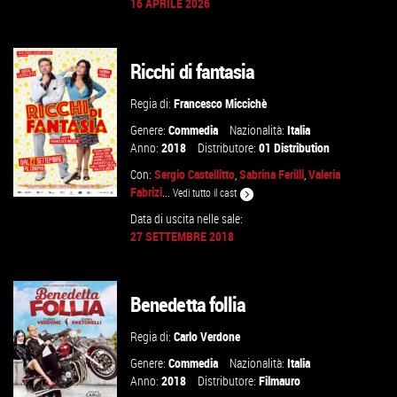
16 APRILE 2026
GUARDA IL TRAILER
Ricchi di fantasia
VAI ALLA SCHEDA
Regia di:
Francesco Miccichè
Genere:
Commedia
Nazionalità:
Italia
Anno:
2018
Distributore:
01 Distribution
Con:
Sergio Castellitto
,
Sabrina Ferilli
,
Valeria
Fabrizi
...
Vedi tutto il cast
Data di uscita nelle sale:
27 SETTEMBRE 2018
GUARDA IL TRAILER
Benedetta follia
VAI ALLA SCHEDA
Regia di:
Carlo Verdone
Genere:
Commedia
Nazionalità:
Italia
Anno:
2018
Distributore:
Filmauro