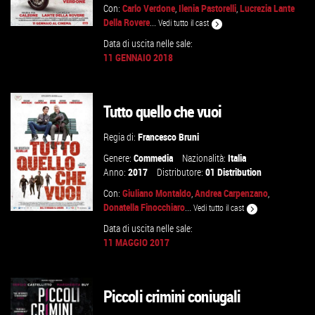
Con:
Carlo Verdone
,
Ilenia Pastorelli
,
Lucrezia Lante
Della Rovere
...
Vedi tutto il cast
Data di uscita nelle sale:
11 GENNAIO 2018
GUARDA IL TRAILER
Tutto quello che vuoi
VAI ALLA SCHEDA
Regia di:
Francesco Bruni
Genere:
Commedia
Nazionalità:
Italia
Anno:
2017
Distributore:
01 Distribution
Con:
Giuliano Montaldo
,
Andrea Carpenzano
,
Donatella Finocchiaro
...
Vedi tutto il cast
Data di uscita nelle sale:
11 MAGGIO 2017
GUARDA IL TRAILER
Piccoli crimini coniugali
VAI ALLA SCHEDA