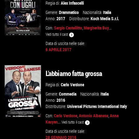
Regia di:
Alex Infascelli
Genere:
Drammatico
Nazionalità:
Italia
Anno:
2017
Distributore:
Koch Media S.r.l.
Con:
Sergio Castellitto
,
Margherita Buy
...
Vedi tutto il cast
Data di uscita nelle sale:
6 APRILE 2017
GUARDA IL TRAILER
L'abbiamo fatta grossa
VAI ALLA SCHEDA
Regia di:
Carlo Verdone
Genere:
Commedia
Nazionalità:
Italia
Anno:
2016
Distributore:
Universal Pictures International Italy
Con:
Carlo Verdone
,
Antonio Albanese
,
Anna
Kasyan
...
Vedi tutto il cast
Data di uscita nelle sale:
28 GENNAIO 2016
GUARDA IL TRAILER