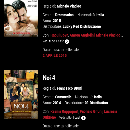
Regia di:
Michele Placido
Genere:
Drammatico
Nazionalità:
Italia
Anno:
2015
Distributore:
Lucky Red Distribuzione
Con:
Raoul Bova
,
Ambra Angiolini
,
Michele Placido
...
Vedi tutto il cast
Data di uscita nelle sale:
2 APRILE 2015
GUARDA IL TRAILER
VAI ALLA SCHEDA
Noi 4
Regia di:
Francesco Bruni
Genere:
Commedia
Nazionalità:
Italia
Anno:
2014
Distributore:
01 Distribution
Con:
Ksenia Rappoport
,
Fabrizio Gifuni
,
Lucrezia
Guidone
...
Vedi tutto il cast
Data di uscita nelle sale: