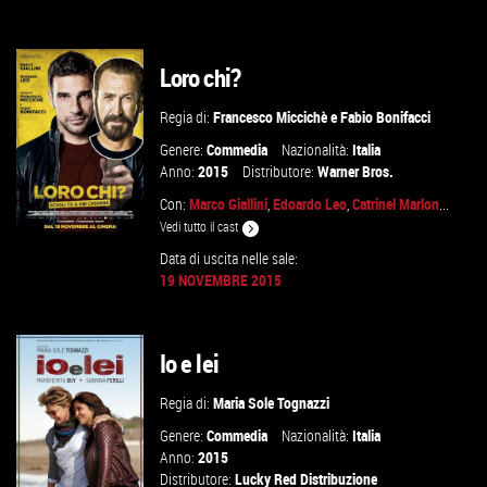
VAI ALLA SCHEDA
Loro chi?
Regia di:
Francesco Miccichè
e
Fabio Bonifacci
Genere:
Commedia
Nazionalità:
Italia
Anno:
2015
Distributore:
Warner Bros.
Con:
Marco Giallini
,
Edoardo Leo
,
Catrinel Marlon
...
Vedi tutto il cast
Data di uscita nelle sale:
19 NOVEMBRE 2015
GUARDA IL TRAILER
Io e lei
VAI ALLA SCHEDA
Regia di:
Maria Sole Tognazzi
Genere:
Commedia
Nazionalità:
Italia
Anno:
2015
Distributore:
Lucky Red Distribuzione