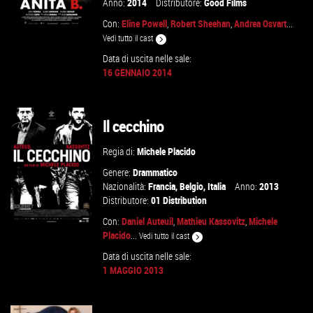
Anno:
2014
Distributore:
Good Films
Con:
Eline Powell
,
Robert Sheehan
,
Andrea Osvart
...
Vedi tutto il cast
Data di uscita nelle sale:
16 GENNAIO 2014
VAI ALLA SCHEDA
Il cecchino
Regia di:
Michele Placido
Genere:
Drammatico
Nazionalità:
Francia
,
Belgio
,
Italia
Anno:
2013
Distributore:
01 Distribution
Con:
Daniel Auteuil
,
Mathieu Kassovitz
,
Michele
Placido
...
Vedi tutto il cast
Data di uscita nelle sale:
1 MAGGIO 2013
VAI ALLA SCHEDA