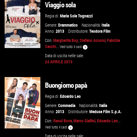
Viaggio sola
Regia di:
Maria Sole Tognazzi
Genere:
Drammatico
Nazionalità:
Italia
Anno:
2013
Distributore:
Teodora Film
Con:
Margherita Buy
,
Stefano Accorsi
,
Fabrizia
Sacchi
...
Vedi tutto il cast
Data di uscita nelle sale:
24 APRILE 2013
VAI ALLA SCHEDA
Buongiorno papà
Regia di:
Edoardo Leo
Genere:
Commedia
Nazionalità:
Italia
Anno:
2013
Distributore:
Medusa Film S.p.A.
Con:
Raoul Bova
,
Marco Giallini
,
Edoardo Leo
...
Vedi tutto il cast
Data di uscita nelle sale: