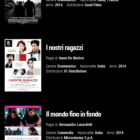
Anno:
2014
Distributore:
Good Films
I nostri ragazzi
VAI ALLA SCHEDA
Regia di:
Ivano De Matteo
Genere:
Drammatico
Nazionalità:
Italia
Anno:
2014
Distributore:
01 Distribution
Il mondo fino in fondo
VAI ALLA SCHEDA
Regia di:
Alessandro Lunardelli
Genere:
Commedia
Nazionalità:
Italia
Anno:
2014
Distributore:
Microcinema S.p.A.