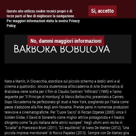
Togg
APPUNTAMENTO AL
CINEMA
Si, accetto
Questo sito utilizza cookie tecnici propri e di
terze parti al fine di migliorare la navigazione.
navig
Per maggiori informazioni visita la nostra Privacy
Policy.
No, dammi maggiori informazioni
BARBORA BOBULOVA
Nata a Martin, in Slovacchia, esordisce sul piccolo schermo a dodici anni e al
cinema a quattordici. Ancora studentessa all'Accademia di Arte Drammatica di
Bratislava viene scelta per il film di Claudio Sestrieri "Infiltrato" (1995) e l'anno
seguente per "Il Principe di Homburg" di Marco Bellocchio, presentato a Cannes.
Dopo l'Accademia ha perfezionato gli studi a New York, scegliendo poi l'Italia come
paese d'adozione alla fine degli anni Novanta. Prende parte in numerose produzioni
televisive e cinematografiche. Per "Cuore Sacro" di Ferzan Ozpetek (2005) vince il
Golden Globe, il David di Donatello come miglior attrice protagonista e il Nastro
d'Argento come "la più italiana delle attrici europee". Negli ultimi anni recita in
"Scialla!" di Francesco Bruni (2011), "Gli equilibristi" di Ivano De Matteo (2012), "Una
piccola impresa meridionale" di Rocco Papaleo (2013). Sempre con De Matteo gira