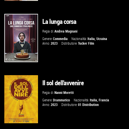
La lunga corsa
GUARDA IL TRAILER
Regia di:
Andrea Magnani
VAI ALLA SCHEDA
Genere:
Commedia
Nazionalità:
Italia
,
Ucraina
Anno:
2023
Distributore:
Tucker Film
Il sol dell'avvenire
GUARDA IL TRAILER
Regia di:
Nanni Moretti
VAI ALLA SCHEDA
Genere:
Drammatico
Nazionalità:
Italia
,
Francia
Anno:
2023
Distributore:
01 Distribution