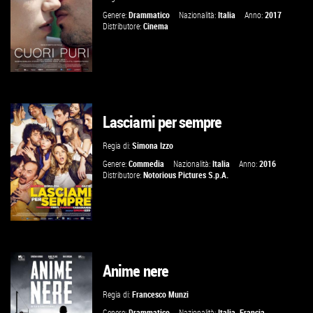
VAI ALLA SCHEDA
Genere:
Drammatico
Nazionalità:
Italia
Anno:
2017
Distributore:
Cinema
Lasciami per sempre
GUARDA IL TRAILER
Regia di:
Simona Izzo
VAI ALLA SCHEDA
Genere:
Commedia
Nazionalità:
Italia
Anno:
2016
Distributore:
Notorious Pictures S.p.A.
Anime nere
GUARDA IL TRAILER
Regia di:
Francesco Munzi
VAI ALLA SCHEDA
Genere:
Drammatico
Nazionalità:
Italia
,
Francia