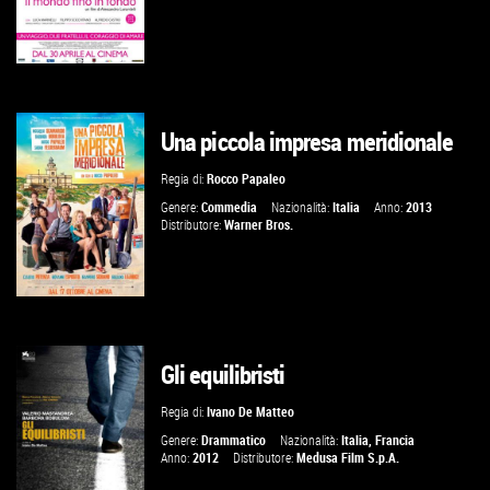
Una piccola impresa meridionale
VAI ALLA SCHEDA
Regia di:
Rocco Papaleo
Genere:
Commedia
Nazionalità:
Italia
Anno:
2013
Distributore:
Warner Bros.
Gli equilibristi
VAI ALLA SCHEDA
Regia di:
Ivano De Matteo
Genere:
Drammatico
Nazionalità:
Italia
,
Francia
Anno:
2012
Distributore:
Medusa Film S.p.A.