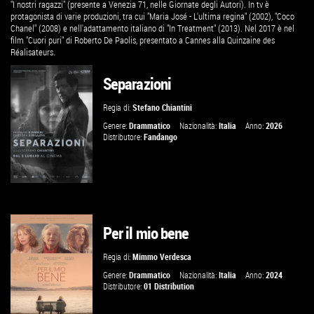
"I nostri ragazzi" (presente a Venezia 71, nelle Giornate degli Autori). In tv è
protagonista di varie produzioni, tra cui "Maria José - L'ultima regina" (2002), "Coco
Chanel" (2008) e nell'adattamento italiano di "In Treatment" (2013). Nel 2017 è nel
film "Cuori puri" di Roberto De Paolis, presentato a Cannes alla Quinzaine des
Réalisateurs.
Separazioni
Regia di:
Stefano Chiantini
Genere:
Drammatico
Nazionalità:
Italia
Anno:
2026
Distributore:
Fandango
Per il mio bene
GUARDA IL TRAILER
Regia di:
Mimmo Verdesca
VAI ALLA SCHEDA
Genere:
Drammatico
Nazionalità:
Italia
Anno:
2024
Distributore:
01 Distribution