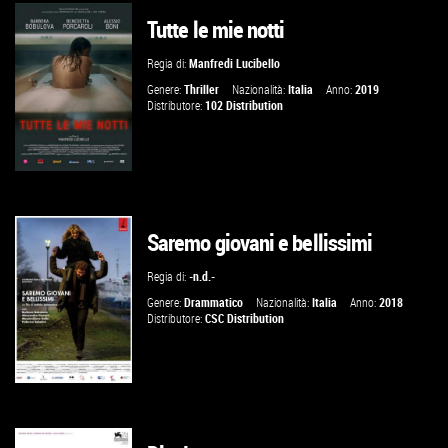
Tutte le mie notti
GUARDA IL TRAILER
Regia di:
Manfredi Lucibello
VAI ALLA SCHEDA
Genere:
Thriller
Nazionalità:
Italia
Anno:
2019
Distributore:
102 Distribution
Saremo giovani e bellissimi
GUARDA IL TRAILER
Regia di:
-n.d.-
VAI ALLA SCHEDA
Genere:
Drammatico
Nazionalità:
Italia
Anno:
2018
Distributore:
CSC Distribution