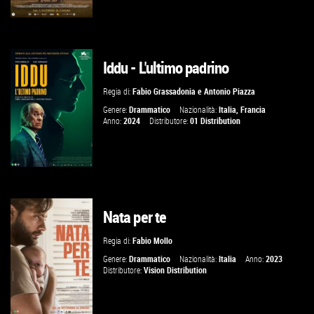
Iddu - L'ultimo padrino
GUARDA IL TRAILER
Regia di:
Fabio Grassadonia
e
Antonio Piazza
VAI ALLA SCHEDA
Genere:
Drammatico
Nazionalità:
Italia
,
Francia
Anno:
2024
Distributore:
01 Distribution
Nata per te
GUARDA IL TRAILER
Regia di:
Fabio Mollo
VAI ALLA SCHEDA
Genere:
Drammatico
Nazionalità:
Italia
Anno:
2023
Distributore:
Vision Distribution