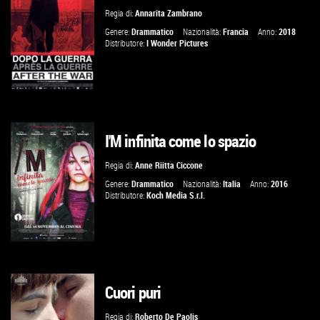
Regia di:
Annarita Zambrano
VAI ALLA SCHEDA
Genere:
Drammatico
Nazionalità:
Francia
Anno:
2018
Distributore:
I Wonder Pictures
I'M infinita come lo spazio
VAI ALLA SCHEDA
Regia di:
Anne Riitta Ciccone
Genere:
Drammatico
Nazionalità:
Italia
Anno:
2016
Distributore:
Koch Media S.r.l.
Cuori puri
GUARDA IL TRAILER
Regia di:
Roberto De Paolis