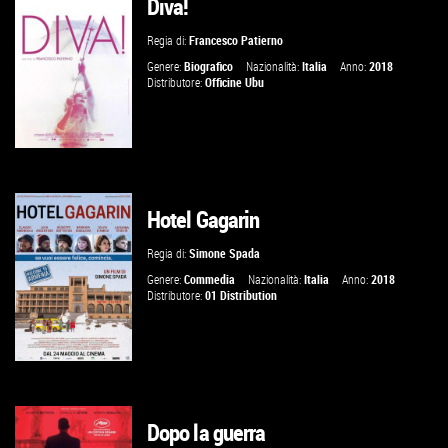
Diva!
GUARDA IL TRAILER
Regia di:
Francesco Patierno
VAI ALLA SCHEDA
Genere:
Biografico
Nazionalità:
Italia
Anno:
2018
Distributore:
Officine Ubu
Hotel Gagarin
GUARDA IL TRAILER
Regia di:
Simone Spada
VAI ALLA SCHEDA
Genere:
Commedia
Nazionalità:
Italia
Anno:
2018
Distributore:
01 Distribution
Dopo la guerra
GUARDA IL TRAILER