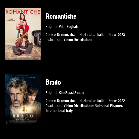
Romantiche
GUARDA IL TRAILER
Regia di:
Pilar Fogliati
VAI ALLA SCHEDA
Genere:
Drammatico
Nazionalità:
Italia
Anno:
2023
Distributore:
Vision Distribution
Brado
GUARDA IL TRAILER
Regia di:
Kim Rossi Stuart
VAI ALLA SCHEDA
Genere:
Drammatico
Nazionalità:
Italia
Anno:
2022
Distributore:
Vision Distribution
e
Universal Pictures
International Italy