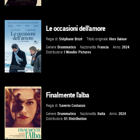
Le occasioni dell'amore
GUARDA IL TRAILER
Regia di:
Stéphane Brizé
Titolo originale:
Hors Saison
VAI ALLA SCHEDA
Genere:
Drammatico
Nazionalità:
Francia
Anno:
2024
Distributore:
I Wonder Pictures
Finalmente l'alba
GUARDA IL TRAILER
Regia di:
Saverio Costanzo
VAI ALLA SCHEDA
Genere:
Drammatico
Nazionalità:
Italia
Anno:
2024
Distributore:
01 Distribution