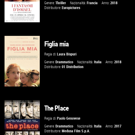
Genere:
Thriller
Nazionalità:
Francia
Anno:
2018
Distributore:
Europictures
Figlia mia
GUARDA IL TRAILER
Regia di:
Laura Bispuri
VAI ALLA SCHEDA
Genere:
Drammatico
Nazionalità:
Italia
Anno:
2018
Distributore:
01 Distribution
The Place
GUARDA IL TRAILER
Regia di:
Paolo Genovese
VAI ALLA SCHEDA
Genere:
Drammatico
Nazionalità:
Italia
Anno:
2017
Distributore:
Medusa Film S.p.A.