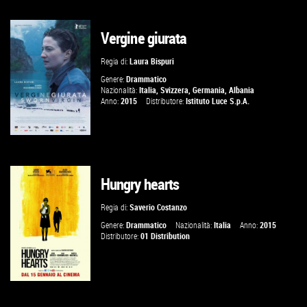
Vergine giurata
GUARDA IL TRAILER
Regia di:
Laura Bispuri
VAI ALLA SCHEDA
Genere:
Drammatico
Nazionalità:
Italia
,
Svizzera
,
Germania
,
Albania
Anno:
2015
Distributore:
Istituto Luce S.p.A.
Hungry hearts
GUARDA IL TRAILER
Regia di:
Saverio Costanzo
VAI ALLA SCHEDA
Genere:
Drammatico
Nazionalità:
Italia
Anno:
2015
Distributore:
01 Distribution