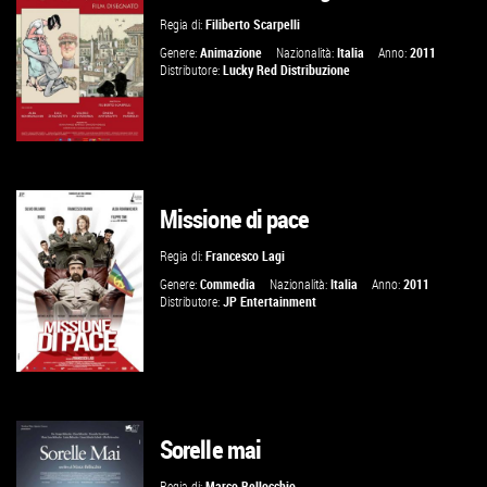
VAI ALLA SCHEDA
Regia di:
Filiberto Scarpelli
Genere:
Animazione
Nazionalità:
Italia
Anno:
2011
Distributore:
Lucky Red Distribuzione
Missione di pace
VAI ALLA SCHEDA
Regia di:
Francesco Lagi
Genere:
Commedia
Nazionalità:
Italia
Anno:
2011
Distributore:
JP Entertainment
Sorelle mai
VAI ALLA SCHEDA
Regia di:
Marco Bellocchio