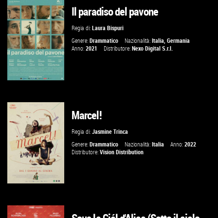
Il paradiso del pavone
GUARDA IL TRAILER
Regia di:
Laura Bispuri
VAI ALLA SCHEDA
Genere:
Drammatico
Nazionalità:
Italia
,
Germania
Anno:
2021
Distributore:
Nexo Digital S.r.l.
Marcel!
GUARDA IL TRAILER
Regia di:
Jasmine Trinca
VAI ALLA SCHEDA
Genere:
Drammatico
Nazionalità:
Italia
Anno:
2022
Distributore:
Vision Distribution
GUARDA IL TRAILER