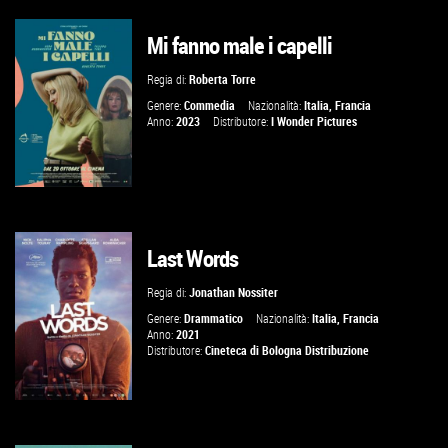
Mi fanno male i capelli
GUARDA IL TRAILER
Regia di:
Roberta Torre
VAI ALLA SCHEDA
Genere:
Commedia
Nazionalità:
Italia
,
Francia
Anno:
2023
Distributore:
I Wonder Pictures
Last Words
GUARDA IL TRAILER
Regia di:
Jonathan Nossiter
VAI ALLA SCHEDA
Genere:
Drammatico
Nazionalità:
Italia
,
Francia
Anno:
2021
Distributore:
Cineteca di Bologna Distribuzione