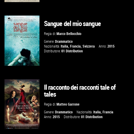
Sangue del mio sangue
GUARDA IL TRAILER
Regia di:
Marco Bellocchio
VAI ALLA SCHEDA
Genere:
Drammatico
Nazionalità:
Italia
,
Francia
,
Svizzera
Anno:
2015
Distributore:
01 Distribution
Il racconto dei racconti tale of
GUARDA IL TRAILER
tales
VAI ALLA SCHEDA
Regia di:
Matteo Garrone
Genere:
Drammatico
Nazionalità:
Italia
,
Francia
Anno:
2015
Distributore:
01 Distribution