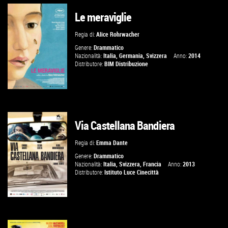
Le meraviglie
GUARDA IL TRAILER
Regia di:
Alice Rohrwacher
VAI ALLA SCHEDA
Genere:
Drammatico
Nazionalità:
Italia
,
Germania
,
Svizzera
Anno:
2014
Distributore:
BIM Distribuzione
Via Castellana Bandiera
VAI ALLA SCHEDA
Regia di:
Emma Dante
Genere:
Drammatico
Nazionalità:
Italia
,
Svizzera
,
Francia
Anno:
2013
Distributore:
Istituto Luce Cinecittà