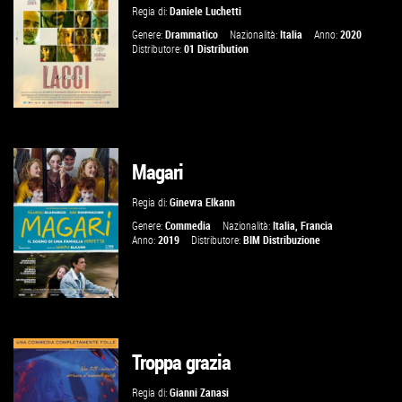
Regia di:
Daniele Luchetti
VAI ALLA SCHEDA
Genere:
Drammatico
Nazionalità:
Italia
Anno:
2020
Distributore:
01 Distribution
Magari
GUARDA IL TRAILER
Regia di:
Ginevra Elkann
VAI ALLA SCHEDA
Genere:
Commedia
Nazionalità:
Italia
,
Francia
Anno:
2019
Distributore:
BIM Distribuzione
Troppa grazia
GUARDA IL TRAILER
Regia di:
Gianni Zanasi