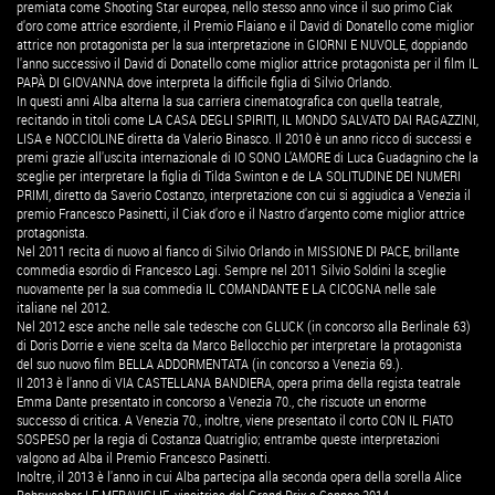
premiata come Shooting Star europea, nello stesso anno vince il suo primo Ciak
d'oro come attrice esordiente, il Premio Flaiano e il David di Donatello come miglior
attrice non protagonista per la sua interpretazione in GIORNI E NUVOLE, doppiando
l'anno successivo il David di Donatello come miglior attrice protagonista per il film IL
PAPÀ DI GIOVANNA dove interpreta la difficile figlia di Silvio Orlando.
In questi anni Alba alterna la sua carriera cinematografica con quella teatrale,
recitando in titoli come LA CASA DEGLI SPIRITI, IL MONDO SALVATO DAI RAGAZZINI,
LISA e NOCCIOLINE diretta da Valerio Binasco. Il 2010 è un anno ricco di successi e
premi grazie all'uscita internazionale di IO SONO L'AMORE di Luca Guadagnino che la
sceglie per interpretare la figlia di Tilda Swinton e de LA SOLITUDINE DEI NUMERI
PRIMI, diretto da Saverio Costanzo, interpretazione con cui si aggiudica a Venezia il
premio Francesco Pasinetti, il Ciak d'oro e il Nastro d'argento come miglior attrice
protagonista.
Nel 2011 recita di nuovo al fianco di Silvio Orlando in MISSIONE DI PACE, brillante
commedia esordio di Francesco Lagi. Sempre nel 2011 Silvio Soldini la sceglie
nuovamente per la sua commedia IL COMANDANTE E LA CICOGNA nelle sale
italiane nel 2012.
Nel 2012 esce anche nelle sale tedesche con GLUCK (in concorso alla Berlinale 63)
di Doris Dorrie e viene scelta da Marco Bellocchio per interpretare la protagonista
del suo nuovo film BELLA ADDORMENTATA (in concorso a Venezia 69.).
Il 2013 è l'anno di VIA CASTELLANA BANDIERA, opera prima della regista teatrale
Emma Dante presentato in concorso a Venezia 70., che riscuote un enorme
successo di critica. A Venezia 70., inoltre, viene presentato il corto CON IL FIATO
SOSPESO per la regia di Costanza Quatriglio; entrambe queste interpretazioni
valgono ad Alba il Premio Francesco Pasinetti.
Inoltre, il 2013 è l'anno in cui Alba partecipa alla seconda opera della sorella Alice