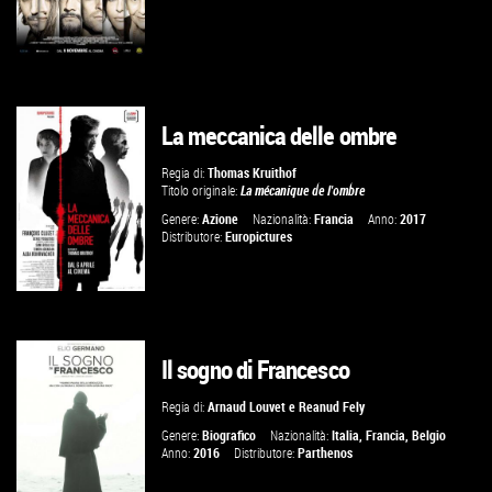
La meccanica delle ombre
GUARDA IL TRAILER
Regia di:
Thomas Kruithof
Titolo originale:
La mécanique de l'ombre
VAI ALLA SCHEDA
Genere:
Azione
Nazionalità:
Francia
Anno:
2017
Distributore:
Europictures
Il sogno di Francesco
GUARDA IL TRAILER
Regia di:
Arnaud Louvet
e
Reanud Fely
VAI ALLA SCHEDA
Genere:
Biografico
Nazionalità:
Italia
,
Francia
,
Belgio
Anno:
2016
Distributore:
Parthenos