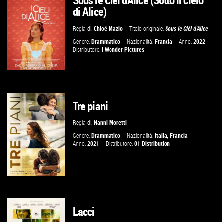
Sous le Ciél d'Alice (Sotto il cielo
di Alice)
VAI ALLA SCHEDA
Regia di:
Chloé Mazlo
Titolo originale:
Sous le Ciél d'Alice
Genere:
Drammatico
Nazionalità:
Francia
Anno:
2022
Distributore:
I Wonder Pictures
Tre piani
GUARDA IL TRAILER
Regia di:
Nanni Moretti
VAI ALLA SCHEDA
Genere:
Drammatico
Nazionalità:
Italia
,
Francia
Anno:
2021
Distributore:
01 Distribution
Lacci
GUARDA IL TRAILER