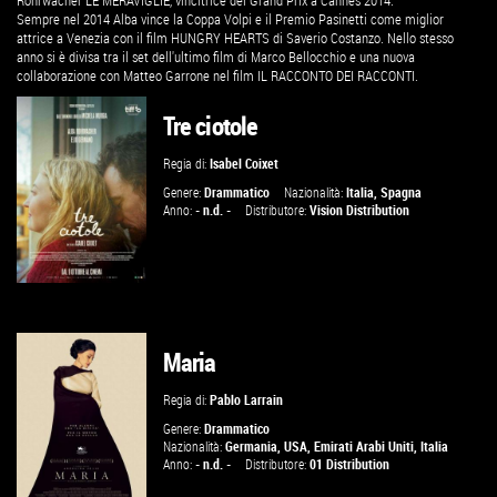
Rohrwacher LE MERAVIGLIE, vincitrice del Grand Prix a Cannes 2014.
Sempre nel 2014 Alba vince la Coppa Volpi e il Premio Pasinetti come miglior
attrice a Venezia con il film HUNGRY HEARTS di Saverio Costanzo. Nello stesso
anno si è divisa tra il set dell'ultimo film di Marco Bellocchio e una nuova
collaborazione con Matteo Garrone nel film IL RACCONTO DEI RACCONTI.
Tre ciotole
Regia di:
Isabel Coixet
Genere:
Drammatico
Nazionalità:
Italia
,
Spagna
Anno:
- n.d. -
Distributore:
Vision Distribution
GUARDA IL TRAILER
Maria
TROVA IL CINEMA
Regia di:
Pablo Larrain
Genere:
Drammatico
Nazionalità:
Germania
,
USA
,
Emirati Arabi Uniti
,
Italia
VAI ALLA SCHEDA
Anno:
- n.d. -
Distributore:
01 Distribution