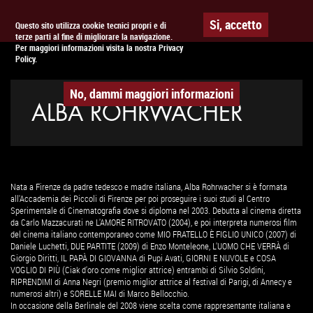
Togg
APPUNTAMENTO AL
CINEMA
Si, accetto
Questo sito utilizza cookie tecnici propri e di
terze parti al fine di migliorare la navigazione.
navig
Per maggiori informazioni visita la nostra Privacy
Policy.
No, dammi maggiori informazioni
ALBA ROHRWACHER
Nata a Firenze da padre tedesco e madre italiana, Alba Rohrwacher si è formata
all'Accademia dei Piccoli di Firenze per poi proseguire i suoi studi al Centro
Sperimentale di Cinematografia dove si diploma nel 2003. Debutta al cinema diretta
da Carlo Mazzacurati ne L'AMORE RITROVATO (2004), e poi interpreta numerosi film
del cinema italiano contemporaneo come MIO FRATELLO È FIGLIO UNICO (2007) di
Daniele Luchetti, DUE PARTITE (2009) di Enzo Monteleone, L'UOMO CHE VERRÀ di
Giorgio Diritti, IL PAPÀ DI GIOVANNA di Pupi Avati, GIORNI E NUVOLE e COSA
VOGLIO DI PIÙ (Ciak d'oro come miglior attrice) entrambi di Silvio Soldini,
RIPRENDIMI di Anna Negri (premio miglior attrice al festival di Parigi, di Annecy e
numerosi altri) e SORELLE MAI di Marco Bellocchio.
In occasione della Berlinale del 2008 viene scelta come rappresentante italiana e