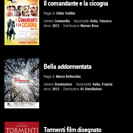
Il comandante e la cicogna
VAI ALLA SCHEDA
Regia di:
Silvio Soldini
Genere:
Commedia
Nazionalità:
Italia
,
Svizzera
Anno:
2012
Distributore:
Warner Bros.
Bella addormentata
VAI ALLA SCHEDA
Regia di:
Marco Bellocchio
Genere:
Drammatico
Nazionalità:
Italia
,
Francia
Anno:
2012
Distributore:
01 Distribution
Tormenti film disegnato