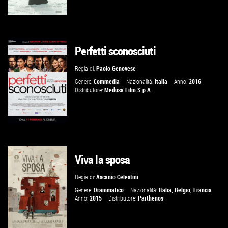
Perfetti sconosciuti
GUARDA IL TRAILER
Regia di:
Paolo Genovese
VAI ALLA SCHEDA
Genere:
Commedia
Nazionalità:
Italia
Anno:
2016
Distributore:
Medusa Film S.p.A.
Viva la sposa
GUARDA IL TRAILER
Regia di:
Ascanio Celestini
VAI ALLA SCHEDA
Genere:
Drammatico
Nazionalità:
Italia
,
Belgio
,
Francia
Anno:
2015
Distributore:
Parthenos