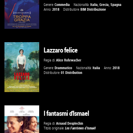
VAI ALLA SCHEDA
Genere:
Commedia
Nazionalità:
Italia
,
Grecia
,
Spagna
Anno:
2018
Distributore:
BIM Distribuzione
Lazzaro felice
GUARDA IL TRAILER
Regia di:
Alice Rohrwacher
VAI ALLA SCHEDA
Genere:
Drammatico
Nazionalità:
Italia
Anno:
2018
Distributore:
01 Distribution
I fantasmi d'Ismael
GUARDA IL TRAILER
Regia di:
Arnaud Desplechin
Titolo originale:
Les Fantômes d'Ismaël
VAI ALLA SCHEDA