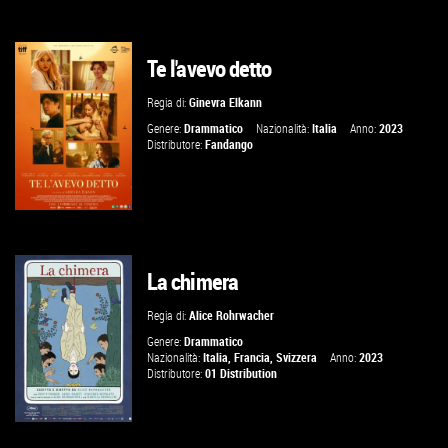
Te l'avevo detto
GUARDA IL TRAILER
Regia di:
Ginevra Elkann
VAI ALLA SCHEDA
Genere:
Drammatico
Nazionalità:
Italia
Anno:
2023
Distributore:
Fandango
La chimera
GUARDA IL TRAILER
Regia di:
Alice Rohrwacher
VAI ALLA SCHEDA
Genere:
Drammatico
Nazionalità:
Italia
,
Francia
,
Svizzera
Anno:
2023
Distributore:
01 Distribution