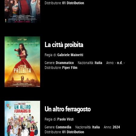
Distributore:
01 Distribution
La città proibita
GUARDA IL TRAILER
Regia di:
Gabriele Mainetti
VAI ALLA SCHEDA
Genere:
Drammatico
Nazionalità:
Italia
Anno:
- n.d. -
Distributore:
Piper Film
Un altro ferragosto
GUARDA IL TRAILER
Regia di:
Paolo Virzì
VAI ALLA SCHEDA
Genere:
Commedia
Nazionalità:
Italia
Anno:
2024
Distributore:
01 Distribution