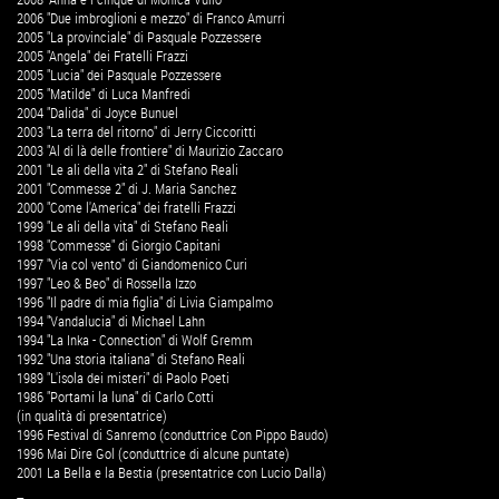
2006 "Due imbroglioni e mezzo" di Franco Amurri
2005 "La provinciale" di Pasquale Pozzessere
2005 "Angela" dei Fratelli Frazzi
2005 "Lucia" dei Pasquale Pozzessere
2005 "Matilde" di Luca Manfredi
2004 "Dalida" di Joyce Bunuel
2003 "La terra del ritorno" di Jerry Ciccoritti
2003 "Al di là delle frontiere" di Maurizio Zaccaro
2001 "Le ali della vita 2" di Stefano Reali
2001 "Commesse 2" di J. Maria Sanchez
2000 "Come l'America" dei fratelli Frazzi
1999 "Le ali della vita" di Stefano Reali
1998 "Commesse" di Giorgio Capitani
1997 "Via col vento" di Giandomenico Curi
1997 "Leo & Beo" di Rossella Izzo
1996 "Il padre di mia figlia" di Livia Giampalmo
1994 "Vandalucia" di Michael Lahn
1994 "La Inka - Connection" di Wolf Gremm
1992 "Una storia italiana" di Stefano Reali
1989 "L'isola dei misteri" di Paolo Poeti
1986 "Portami la luna" di Carlo Cotti
(in qualità di presentatrice)
1996 Festival di Sanremo (conduttrice Con Pippo Baudo)
1996 Mai Dire Gol (conduttrice di alcune puntate)
2001 La Bella e la Bestia (presentatrice con Lucio Dalla)