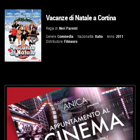
Vacanze di Natale a Cortina
VAI ALLA SCHEDA
Regia di:
Neri Parenti
Genere:
Commedia
Nazionalità:
Italia
Anno:
2011
Distributore:
Filmauro
VAI ALLA SCHEDA