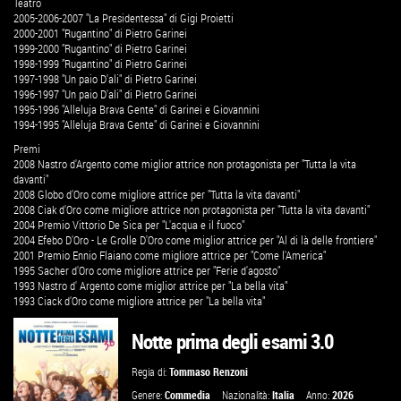
Teatro
2005-2006-2007 "La Presidentessa" di Gigi Proietti
2000-2001 "Rugantino" di Pietro Garinei
1999-2000 "Rugantino" di Pietro Garinei
1998-1999 "Rugantino" di Pietro Garinei
1997-1998 "Un paio D'ali" di Pietro Garinei
1996-1997 "Un paio D'ali" di Pietro Garinei
1995-1996 "Alleluja Brava Gente" di Garinei e Giovannini
1994-1995 "Alleluja Brava Gente" di Garinei e Giovannini
Premi
2008 Nastro d'Argento come miglior attrice non protagonista per "Tutta la vita
davanti"
2008 Globo d'Oro come migliore attrice per "Tutta la vita davanti"
2008 Ciak d'Oro come migliore attrice non protagonista per "Tutta la vita davanti"
2004 Premio Vittorio De Sica per "L'acqua e il fuoco"
2004 Efebo D'Oro - Le Grolle D'Oro come miglior attrice per "Al di là delle frontiere"
2001 Premio Ennio Flaiano come migliore attrice per "Come l'America"
1995 Sacher d'Oro come migliore attrice per "Ferie d'agosto"
1993 Nastro d' Argento come miglior attrice per "La bella vita"
1993 Ciack d'Oro come migliore attrice per "La bella vita"
Notte prima degli esami 3.0
Regia di:
Tommaso Renzoni
Genere:
Commedia
Nazionalità:
Italia
Anno:
2026