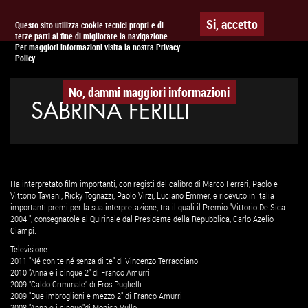
Togg
APPUNTAMENTO AL
CINEMA
Si, accetto
Questo sito utilizza cookie tecnici propri e di
terze parti al fine di migliorare la navigazione.
navig
Per maggiori informazioni visita la nostra Privacy
Policy.
No, dammi maggiori informazioni
SABRINA FERILLI
Ha interpretato film importanti, con registi del calibro di Marco Ferreri, Paolo e
Vittorio Taviani, Ricky Tognazzi, Paolo Virzi, Luciano Emmer, e ricevuto in Italia
importanti premi per la sua interpretazione, tra il quali il Premio "Vittorio De Sica
2004 ", consegnatole al Quirinale dal Presidente della Repubblica, Carlo Azelio
Ciampi.
Televisione
2011 "Né con te né senza di te" di Vincenzo Terracciano
2010 "Anna e i cinque 2" di Franco Amurri
2009 "Caldo Criminale" di Eros Puglielli
2009 "Due imbroglioni e mezzo 2" di Franco Amurri
2008 "Anna e i cinque"di Monica Vullo