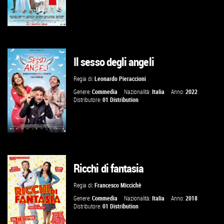
Il sesso degli angeli
GUARDA IL TRAILER
Regia di:
Leonardo Pieraccioni
VAI ALLA SCHEDA
Genere:
Commedia
Nazionalità:
Italia
Anno:
2022
Distributore:
01 Distribution
Ricchi di fantasia
GUARDA IL TRAILER
Regia di:
Francesco Miccichè
VAI ALLA SCHEDA
Genere:
Commedia
Nazionalità:
Italia
Anno:
2018
Distributore:
01 Distribution