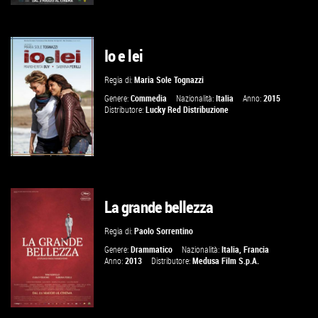
Io e lei
GUARDA IL TRAILER
Regia di:
Maria Sole Tognazzi
VAI ALLA SCHEDA
Genere:
Commedia
Nazionalità:
Italia
Anno:
2015
Distributore:
Lucky Red Distribuzione
La grande bellezza
GUARDA IL TRAILER
Regia di:
Paolo Sorrentino
VAI ALLA SCHEDA
Genere:
Drammatico
Nazionalità:
Italia
,
Francia
Anno:
2013
Distributore:
Medusa Film S.p.A.