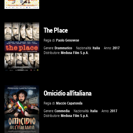
The Place
GUARDA IL TRAILER
Regia di:
Paolo Genovese
VAI ALLA SCHEDA
Genere:
Drammatico
Nazionalità:
Italia
Anno:
2017
Distributore:
Medusa Film S.p.A.
Omicidio all'italiana
GUARDA IL TRAILER
Regia di:
Maccio Capatonda
VAI ALLA SCHEDA
Genere:
Commedia
Nazionalità:
Italia
Anno:
2017
Distributore:
Medusa Film S.p.A.