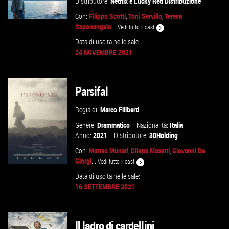
Distributore:
Netflix
e
Lucky Red Distribuzione
Con:
Filippo Scotti
,
Toni Servillo
,
Teresa
Saponangelo
...
Vedi tutto il cast
Data di uscita nelle sale:
24 NOVEMBRE 2021
GUARDA IL TRAILER
VAI ALLA SCHEDA
Parsifal
Regia di:
Marco Filiberti
Genere:
Drammatico
Nazionalità:
Italia
Anno:
2021
Distributore:
30Holding
Con:
Matteo Munari
,
Diletta Masetti
,
Giovanni De
Giorgi
...
Vedi tutto il cast
Data di uscita nelle sale:
16 SETTEMBRE 2021
GUARDA IL TRAILER
Il ladro di cardellini
VAI ALLA SCHEDA