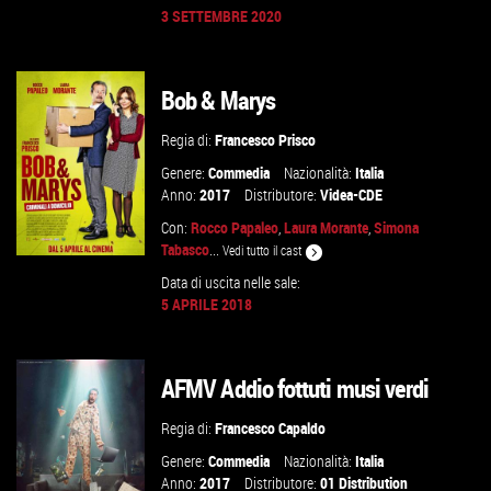
3 SETTEMBRE 2020
GUARDA IL TRAILER
Bob & Marys
VAI ALLA SCHEDA
Regia di:
Francesco Prisco
Genere:
Commedia
Nazionalità:
Italia
Anno:
2017
Distributore:
Videa-CDE
Con:
Rocco Papaleo
,
Laura Morante
,
Simona
Tabasco
...
Vedi tutto il cast
Data di uscita nelle sale:
5 APRILE 2018
GUARDA IL TRAILER
AFMV Addio fottuti musi verdi
VAI ALLA SCHEDA
Regia di:
Francesco Capaldo
Genere:
Commedia
Nazionalità:
Italia
Anno:
2017
Distributore:
01 Distribution