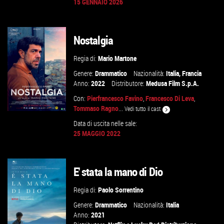
GUARDA IL TRAILER
15 GENNAIO 2026
TROVA IL CINEMA
Nostalgia
VAI ALLA SCHEDA
Regia di:
Mario Martone
Genere:
Drammatico
Nazionalità:
Italia
,
Francia
Anno:
2022
Distributore:
Medusa Film S.p.A.
Con:
Pierfrancesco Favino
,
Francesco Di Leva
,
Tommaso Ragno
...
Vedi tutto il cast
Data di uscita nelle sale:
25 MAGGIO 2022
GUARDA IL TRAILER
E' stata la mano di Dio
VAI ALLA SCHEDA
Regia di:
Paolo Sorrentino
Genere:
Drammatico
Nazionalità:
Italia
Anno:
2021