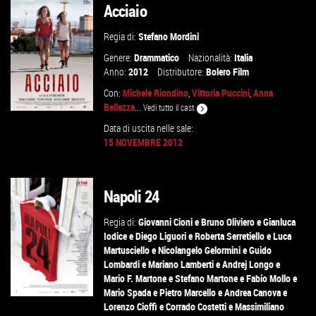
Acciaio
Regia di:
Stefano Mordini
Genere:
Drammatico
Nazionalità:
Italia
Anno:
2012
Distributore:
Bolero Film
Con:
Michele Riondino
,
Vittoria Puccini
,
Anna
Bellezza
...
Vedi tutto il cast
Data di uscita nelle sale:
15 NOVEMBRE 2012
VAI ALLA SCHEDA
Napoli 24
Regia di:
Giovanni Cioni
e
Bruno Oliviero
e
Gianluca
Iodice
e
Diego Liguori
e
Roberta Serretiello
e
Luca
Martusciello
e
Nicolangelo Gelormini
e
Guido
Lombardi
e
Mariano Lamberti
e
Andrej Longo
e
Mario F. Martone
e
Stefano Martone
e
Fabio Mollo
e
Mario Spada
e
Pietro Marcello
e
Andrea Canova
e
Lorenzo Cioffi
e
Corrado Costetti
e
Massimiliano