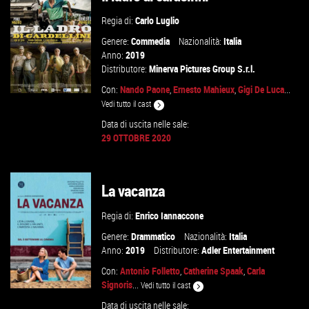
Regia di:
Carlo Luglio
Genere:
Commedia
Nazionalità:
Italia
Anno:
2019
Distributore:
Minerva Pictures Group S.r.l.
Con:
Nando Paone
,
Ernesto Mahieux
,
Gigi De Luca
...
Vedi tutto il cast
Data di uscita nelle sale:
29 OTTOBRE 2020
GUARDA IL TRAILER
VAI ALLA SCHEDA
La vacanza
Regia di:
Enrico Iannaccone
Genere:
Drammatico
Nazionalità:
Italia
Anno:
2019
Distributore:
Adler Entertainment
Con:
Antonio Folletto
,
Catherine Spaak
,
Carla
Signoris
...
Vedi tutto il cast
Data di uscita nelle sale: