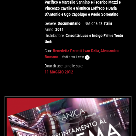
Pacifico
e
Marcello Sannino
e
Federico Mazzi
e
Vincenzo Cavallo
e
Gianluca Loffredo
e
Daria
D'Antonio
e
Ugo Capolupo
e
Paolo Sorrentino
VAI ALLA SCHEDA
Genere:
Documentario
Nazionalità:
Italia
Anno:
2011
Distributore:
Cinecittà Luce
e
Indigo Film
e
Teatri
Uniti
Con:
Benedetta Parenti
,
Ivan Dalia
,
Alessandro
Romano
...
Vedi tutto il cast
Data di uscita nelle sale:
11 MAGGIO 2012