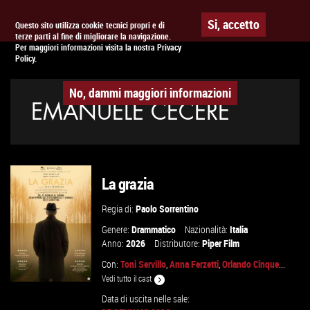
Togg
APPUNTAMENTO AL
CINEMA
Si, accetto
Questo sito utilizza cookie tecnici propri e di
terze parti al fine di migliorare la navigazione.
navig
Per maggiori informazioni visita la nostra Privacy
Policy.
No, dammi maggiori informazioni
EMANUELE CECERE
La grazia
Regia di:
Paolo Sorrentino
Genere:
Drammatico
Nazionalità:
Italia
Anno:
2026
Distributore:
Piper Film
Con:
Toni Servillo
,
Anna Ferzetti
,
Orlando Cinque
...
Vedi tutto il cast
Data di uscita nelle sale: