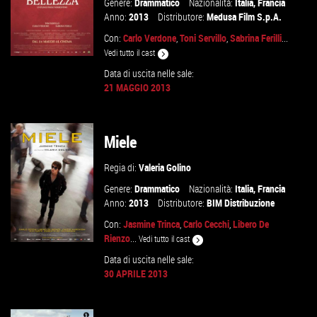
Genere:
Drammatico
Nazionalità:
Italia
,
Francia
Anno:
2013
Distributore:
Medusa Film S.p.A.
Con:
Carlo Verdone
,
Toni Servillo
,
Sabrina Ferilli
...
Vedi tutto il cast
Data di uscita nelle sale:
21 MAGGIO 2013
VAI ALLA SCHEDA
Miele
Regia di:
Valeria Golino
Genere:
Drammatico
Nazionalità:
Italia
,
Francia
Anno:
2013
Distributore:
BIM Distribuzione
Con:
Jasmine Trinca
,
Carlo Cecchi
,
Libero De
Rienzo
...
Vedi tutto il cast
Data di uscita nelle sale:
30 APRILE 2013
VAI ALLA SCHEDA