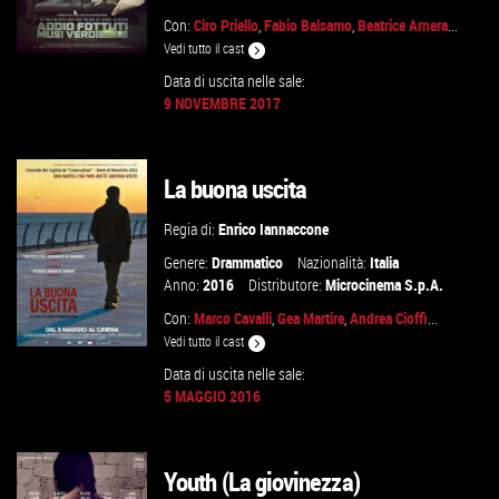
Con:
Ciro Priello
,
Fabio Balsamo
,
Beatrice Arnera
...
Vedi tutto il cast
Data di uscita nelle sale:
9 NOVEMBRE 2017
GUARDA IL TRAILER
La buona uscita
VAI ALLA SCHEDA
Regia di:
Enrico Iannaccone
Genere:
Drammatico
Nazionalità:
Italia
Anno:
2016
Distributore:
Microcinema S.p.A.
Con:
Marco Cavalli
,
Gea Martire
,
Andrea Cioffi
...
Vedi tutto il cast
Data di uscita nelle sale:
5 MAGGIO 2016
VAI ALLA SCHEDA
Youth (La giovinezza)