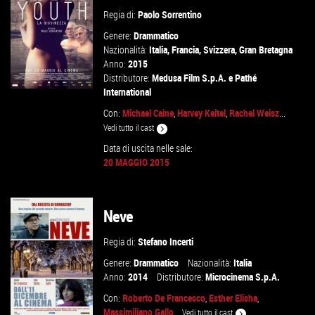
Regia di:
Paolo Sorrentino
Genere:
Drammatico
Nazionalità:
Italia
,
Francia
,
Svizzera
,
Gran Bretagna
Anno:
2015
Distributore:
Medusa Film S.p.A.
e
Pathé
International
Con:
Michael Caine
,
Harvey Keitel
,
Rachel Weisz
...
Vedi tutto il cast
GUARDA IL TRAILER
Data di uscita nelle sale:
20 MAGGIO 2015
VAI ALLA SCHEDA
Neve
Regia di:
Stefano Incerti
Genere:
Drammatico
Nazionalità:
Italia
Anno:
2014
Distributore:
Microcinema S.p.A.
Con:
Roberto De Francesco
,
Esther Elisha
,
Massimiliano Gallo
...
Vedi tutto il cast