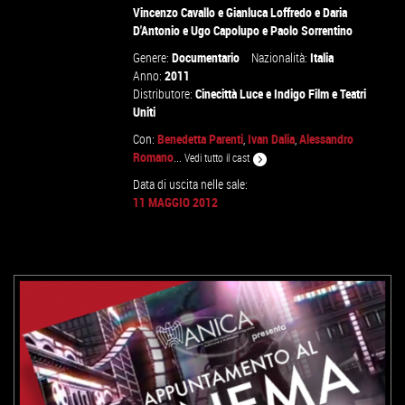
Vincenzo Cavallo
e
Gianluca Loffredo
e
Daria
D'Antonio
e
Ugo Capolupo
e
Paolo Sorrentino
VAI ALLA SCHEDA
Genere:
Documentario
Nazionalità:
Italia
Anno:
2011
Distributore:
Cinecittà Luce
e
Indigo Film
e
Teatri
Uniti
Con:
Benedetta Parenti
,
Ivan Dalia
,
Alessandro
Romano
...
Vedi tutto il cast
Data di uscita nelle sale:
11 MAGGIO 2012