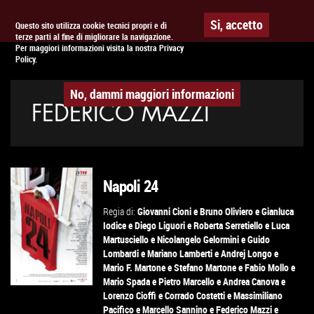
Togg
APPUNTAMENTO AL
CINEMA
Si, accetto
Questo sito utilizza cookie tecnici propri e di
terze parti al fine di migliorare la navigazione.
navig
Per maggiori informazioni visita la nostra Privacy
Policy.
No, dammi maggiori informazioni
FEDERICO MAZZI
Napoli 24
Regia di:
Giovanni Cioni
e
Bruno Oliviero
e
Gianluca
Iodice
e
Diego Liguori
e
Roberta Serretiello
e
Luca
Martusciello
e
Nicolangelo Gelormini
e
Guido
Lombardi
e
Mariano Lamberti
e
Andrej Longo
e
Mario F. Martone
e
Stefano Martone
e
Fabio Mollo
e
Mario Spada
e
Pietro Marcello
e
Andrea Canova
e
Lorenzo Cioffi
e
Corrado Costetti
e
Massimiliano
Pacifico
e
Marcello Sannino
e
Federico Mazzi
e