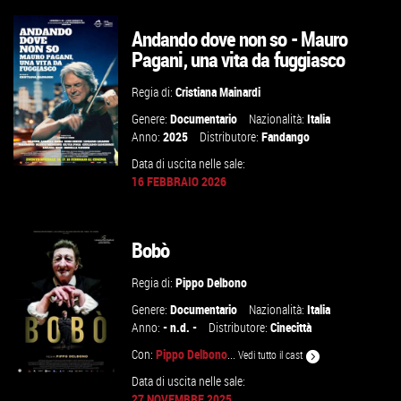
Andando dove non so - Mauro
Pagani, una vita da fuggiasco
VAI ALLA SCHEDA
Regia di:
Cristiana Mainardi
Genere:
Documentario
Nazionalità:
Italia
Anno:
2025
Distributore:
Fandango
Data di uscita nelle sale:
16 FEBBRAIO 2026
GUARDA IL TRAILER
Bobò
VAI ALLA SCHEDA
Regia di:
Pippo Delbono
Genere:
Documentario
Nazionalità:
Italia
Anno:
- n.d. -
Distributore:
Cinecittà
Con:
Pippo Delbono
...
Vedi tutto il cast
Data di uscita nelle sale:
27 NOVEMBRE 2025