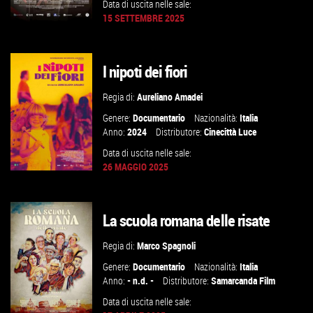
Data di uscita nelle sale:
15 SETTEMBRE 2025
I nipoti dei fiori
GUARDA IL TRAILER
Regia di:
Aureliano Amadei
VAI ALLA SCHEDA
Genere:
Documentario
Nazionalità:
Italia
Anno:
2024
Distributore:
Cinecittà Luce
Data di uscita nelle sale:
26 MAGGIO 2025
La scuola romana delle risate
GUARDA IL TRAILER
Regia di:
Marco Spagnoli
VAI ALLA SCHEDA
Genere:
Documentario
Nazionalità:
Italia
Anno:
- n.d. -
Distributore:
Samarcanda Film
Data di uscita nelle sale: