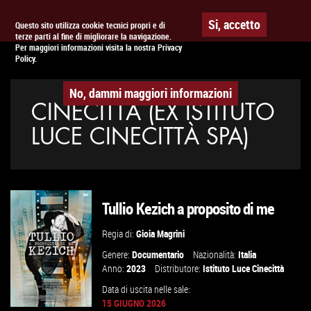
Togg
APPUNTAMENTO AL
CINEMA
Si, accetto
Questo sito utilizza cookie tecnici propri e di
terze parti al fine di migliorare la navigazione.
navig
Per maggiori informazioni visita la nostra Privacy
Policy.
No, dammi maggiori informazioni
CINECITTÀ (EX ISTITUTO
LUCE CINECITTÀ SPA)
Tullio Kezich a proposito di me
Regia di:
Gioia Magrini
Genere:
Documentario
Nazionalità:
Italia
Anno:
2023
Distributore:
Istituto Luce Cinecittà
Data di uscita nelle sale:
15 GIUGNO 2026