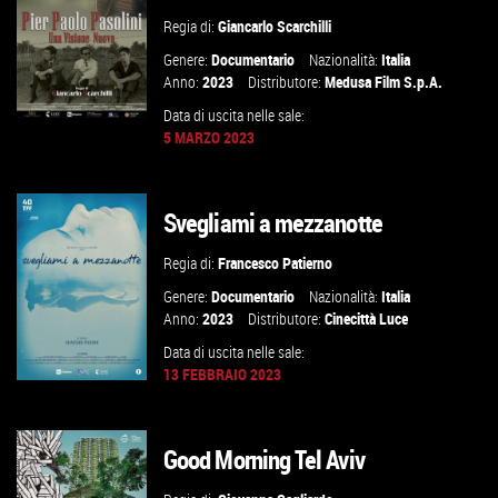
VAI ALLA SCHEDA
Regia di:
Giancarlo Scarchilli
Genere:
Documentario
Nazionalità:
Italia
Anno:
2023
Distributore:
Medusa Film S.p.A.
Data di uscita nelle sale:
5 MARZO 2023
GUARDA IL TRAILER
Svegliami a mezzanotte
VAI ALLA SCHEDA
Regia di:
Francesco Patierno
Genere:
Documentario
Nazionalità:
Italia
Anno:
2023
Distributore:
Cinecittà Luce
Data di uscita nelle sale:
13 FEBBRAIO 2023
Good Morning Tel Aviv
GUARDA IL TRAILER