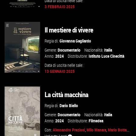
Data di uscita nelle sale:
3 FEBBRAIO 2025
Il mestiere di vivere
GUARDA IL TRAILER
Regia di:
Giovanna Gagliardo
VAI ALLA SCHEDA
Genere:
Documentario
Nazionalità:
Italia
Anno:
2024
Distributore:
Istituto Luce Cinecittà
Data di uscita nelle sale:
13 GENNAIO 2025
La città macchina
GUARDA IL TRAILER
Regia di:
Dario Biello
VAI ALLA SCHEDA
Genere:
Documentario
Nazionalità:
Italia
Anno:
2024
Distributore:
Filmedea
Con:
Alessandro Preziosi
,
Milo Manara
,
Mario Botta
...