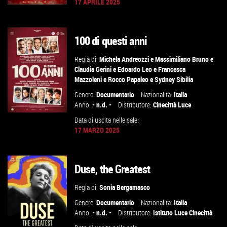
17 APRILE 2025
100 di questi anni
VAI ALLA SCHEDA
Regia di:
Michela Andreozzi
e
Massimiliano Bruno
e
Claudia Gerini
e
Edoardo Leo
e
Francesca
Mazzoleni
e
Rocco Papaleo
e
Sydney Sibilia
Genere:
Documentario
Nazionalità:
Italia
Anno:
- n.d. -
Distributore:
Cinecittà Luce
Data di uscita nelle sale:
17 MARZO 2025
GUARDA IL TRAILER
Duse, the Greatest
VAI ALLA SCHEDA
Regia di:
Sonia Bergamasco
Genere:
Documentario
Nazionalità:
Italia
Anno:
- n.d. -
Distributore:
Istituto Luce Cinecittà