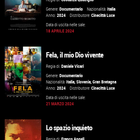
VAI ALLA SCHEDA
Genere:
Documentario
Nazionalità:
Italia
Anno:
2024
Distributore:
Cinecittà Luce
Data di uscita nelle sale:
18 APRILE 2024
Fela, il mio Dio vivente
GUARDA IL TRAILER
Regia di:
Daniele Vicari
VAI ALLA SCHEDA
Genere:
Documentario
Nazionalità:
Italia
,
Slovenia
,
Gran Bretagna
Anno:
2024
Distributore:
Cinecittà Luce
Data di uscita nelle sale:
21 MARZO 2024
GUARDA IL TRAILER
Lo spazio inquieto
VAI ALLA SCHEDA
Regia di:
Franco Angeli