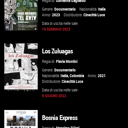
Regia di:
Giovanna Gagliardo
VAI ALLA SCHEDA
Genere:
Documentario
Nazionalità:
Italia
Anno:
2023
Distributore:
Cinecittà Luce
Data di uscita nelle sale:
16 GENNAIO 2023
Los Zuluagas
VAI ALLA SCHEDA
Regia di:
Flavia Montini
Genere:
Documentario
Nazionalità:
Italia
,
Colombia
Anno:
2021
Distributore:
Cinecittà Luce
Data di uscita nelle sale:
6 GIUGNO 2022
GUARDA IL TRAILER
Bosnia Express
VAI ALLA SCHEDA
Regia di:
Massimo D'Orzi