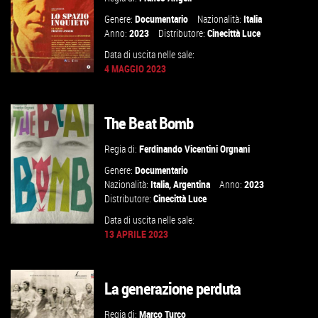
Genere:
Documentario
Nazionalità:
Italia
Anno:
2023
Distributore:
Cinecittà Luce
Data di uscita nelle sale:
4 MAGGIO 2023
The Beat Bomb
GUARDA IL TRAILER
Regia di:
Ferdinando Vicentini Orgnani
VAI ALLA SCHEDA
Genere:
Documentario
Nazionalità:
Italia
,
Argentina
Anno:
2023
Distributore:
Cinecittà Luce
Data di uscita nelle sale:
13 APRILE 2023
GUARDA IL TRAILER
La generazione perduta
VAI ALLA SCHEDA
Regia di:
Marco Turco