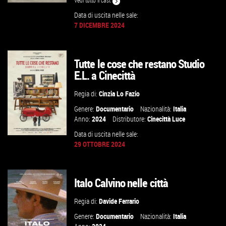
Vedi tutto il cast
Data di uscita nelle sale:
7 DICEMBRE 2024
GUARDA IL TRAILER
Tutte le cose che restano Studio
VAI ALLA SCHEDA
E.L. a Cinecittà
Regia di:
Cinzia Lo Fazio
Genere:
Documentario
Nazionalità:
Italia
Anno:
2024
Distributore:
Cinecittà Luce
Data di uscita nelle sale:
29 OTTOBRE 2024
GUARDA IL TRAILER
Italo Calvino nelle città
VAI ALLA SCHEDA
Regia di:
Davide Ferrario
Genere:
Documentario
Nazionalità:
Italia