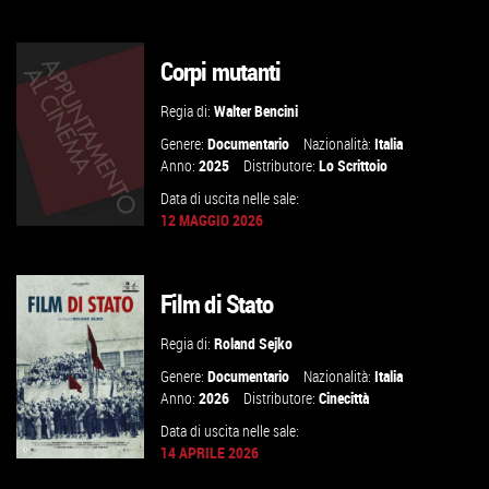
Corpi mutanti
GUARDA IL TRAILER
Regia di:
Walter Bencini
VAI ALLA SCHEDA
Genere:
Documentario
Nazionalità:
Italia
Anno:
2025
Distributore:
Lo Scrittoio
Data di uscita nelle sale:
12 MAGGIO 2026
Film di Stato
GUARDA IL TRAILER
Regia di:
Roland Sejko
VAI ALLA SCHEDA
Genere:
Documentario
Nazionalità:
Italia
Anno:
2026
Distributore:
Cinecittà
Data di uscita nelle sale:
14 APRILE 2026