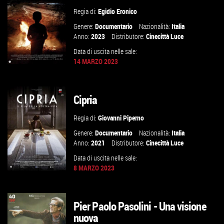
Regia di:
Egidio Eronico
Genere:
Documentario
Nazionalità:
Italia
Anno:
2023
Distributore:
Cinecittà Luce
Data di uscita nelle sale:
14 MARZO 2023
Cipria
GUARDA IL TRAILER
Regia di:
Giovanni Piperno
VAI ALLA SCHEDA
Genere:
Documentario
Nazionalità:
Italia
Anno:
2021
Distributore:
Cinecittà Luce
Data di uscita nelle sale:
8 MARZO 2023
Pier Paolo Pasolini - Una visione
GUARDA IL TRAILER
nuova