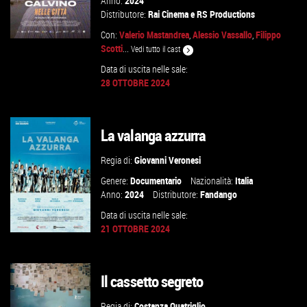
Anno:
2024
Distributore:
Rai Cinema
e
RS Productions
Con:
Valerio Mastandrea
,
Alessio Vassallo
,
Filippo
Scotti
...
Vedi tutto il cast
Data di uscita nelle sale:
28 OTTOBRE 2024
GUARDA IL TRAILER
VAI ALLA SCHEDA
La valanga azzurra
Regia di:
Giovanni Veronesi
Genere:
Documentario
Nazionalità:
Italia
Anno:
2024
Distributore:
Fandango
Data di uscita nelle sale:
21 OTTOBRE 2024
Il cassetto segreto
GUARDA IL TRAILER
Regia di:
Costanza Quatriglio