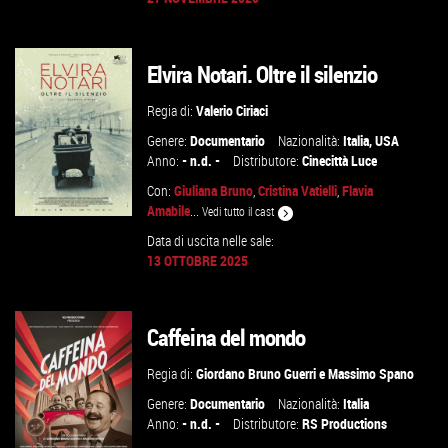
GUARDA IL TRAILER
Elvira Notari. Oltre il silenzio
VAI ALLA SCHEDA
Regia di:
Valerio Ciriaci
Genere:
Documentario
Nazionalità:
Italia
,
USA
Anno:
- n.d. -
Distributore:
Cinecittà Luce
Con:
Giuliana Bruno
,
Cristina Vatielli
,
Flavia
Amabile
...
Vedi tutto il cast
Data di uscita nelle sale:
13 OTTOBRE 2025
GUARDA IL TRAILER
Caffeina del mondo
VAI ALLA SCHEDA
Regia di:
Giordano Bruno Guerri
e
Massimo Spano
Genere:
Documentario
Nazionalità:
Italia
Anno:
- n.d. -
Distributore:
RS Productions