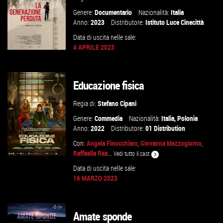
Genere:
Documentario
Nazionalità:
Italia
Anno:
2023
Distributore:
Istituto Luce Cinecittà
Data di uscita nelle sale:
4 APRILE 2023
Educazione fisica
GUARDA IL TRAILER
Regia di:
Stefano Cipani
VAI ALLA SCHEDA
Genere:
Commedia
Nazionalità:
Italia
,
Polonia
Anno:
2022
Distributore:
01 Distribution
Con:
Angela Finocchiaro
,
Giovanna Mezzogiorno
,
Raffaella Rea
...
Vedi tutto il cast
Data di uscita nelle sale:
16 MARZO 2023
GUARDA IL TRAILER
Amate sponde
VAI ALLA SCHEDA