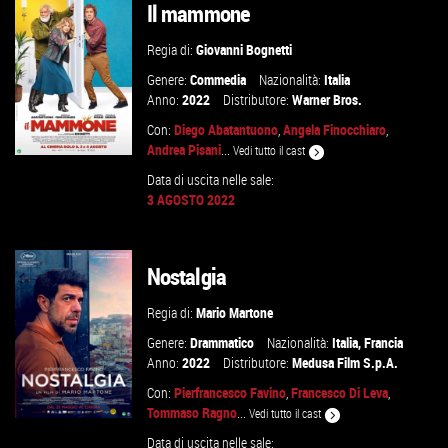
Il mammone
VAI ALLA SCHEDA
Regia di:
Giovanni Bognetti
Genere:
Commedia
Nazionalità:
Italia
Anno:
2022
Distributore:
Warner Bros.
Con:
Diego Abatantuono
,
Angela Finocchiaro
,
Andrea Pisani
...
Vedi tutto il cast
Data di uscita nelle sale:
3 AGOSTO 2022
VAI ALLA SCHEDA
Nostalgia
Regia di:
Mario Martone
Genere:
Drammatico
Nazionalità:
Italia
,
Francia
Anno:
2022
Distributore:
Medusa Film S.p.A.
Con:
Pierfrancesco Favino
,
Francesco Di Leva
,
Tommaso Ragno
...
Vedi tutto il cast
Data di uscita nelle sale: