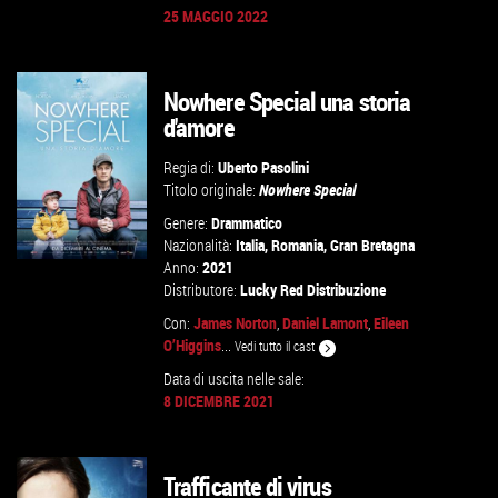
25 MAGGIO 2022
GUARDA IL TRAILER
Nowhere Special una storia
VAI ALLA SCHEDA
d'amore
Regia di:
Uberto Pasolini
Titolo originale:
Nowhere Special
Genere:
Drammatico
Nazionalità:
Italia
,
Romania
,
Gran Bretagna
Anno:
2021
Distributore:
Lucky Red Distribuzione
Con:
James Norton
,
Daniel Lamont
,
Eileen
GUARDA IL TRAILER
O’Higgins
...
Vedi tutto il cast
Data di uscita nelle sale:
VAI ALLA SCHEDA
8 DICEMBRE 2021
Trafficante di virus