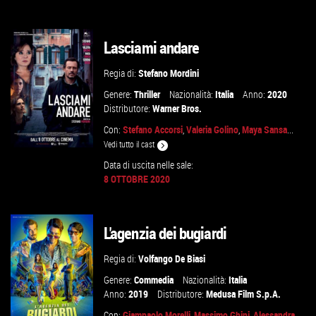
GUARDA IL TRAILER
Lasciami andare
VAI ALLA SCHEDA
Regia di:
Stefano Mordini
Genere:
Thriller
Nazionalità:
Italia
Anno:
2020
Distributore:
Warner Bros.
Con:
Stefano Accorsi
,
Valeria Golino
,
Maya Sansa
...
Vedi tutto il cast
Data di uscita nelle sale:
8 OTTOBRE 2020
GUARDA IL TRAILER
L'agenzia dei bugiardi
VAI ALLA SCHEDA
Regia di:
Volfango De Biasi
Genere:
Commedia
Nazionalità:
Italia
Anno:
2019
Distributore:
Medusa Film S.p.A.
Con:
Giampaolo Morelli
,
Massimo Ghini
,
Alessandra