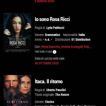
5 MARZO 2026
GUARDA IL TRAILER
Io sono Rosa Ricci
VAI ALLA SCHEDA
Regia di:
Lyda Patitucci
Genere:
Drammatico
Nazionalità:
Italia
Anno:
- n.d. -
Distributore:
01 Distribution
Con:
Maria Esposito
,
Andrea Arcangeli
,
Raiz
...
Vedi tutto il cast
Data di uscita nelle sale:
30 OTTOBRE 2025
GUARDA IL TRAILER
Itaca. Il ritorno
VAI ALLA SCHEDA
Regia di:
Uberto Pasolini
Titolo originale:
The Return
Genere:
Storico