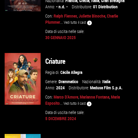
Nazionalità:
Francia
,
Grecia
,
Italia
,
Gran Bretagna
Anno:
- n.d. -
Distributore:
01 Distribution
Con:
Ralph Fiennes
,
Juliette Binoche
,
Charlie
Plummer
...
Vedi tutto il cast
Data di uscita nelle sale:
GUARDA IL TRAILER
30 GENNAIO 2025
VAI ALLA SCHEDA
Criature
Regia di:
Cécile Allegra
Genere:
Drammatico
Nazionalità:
Italia
Anno:
2024
Distributore:
Medusa Film S.p.A.
Con:
Marco D'Amore
,
Marianna Fontana
,
Maria
Esposito
...
Vedi tutto il cast
Data di uscita nelle sale:
5 DICEMBRE 2024
GUARDA IL TRAILER