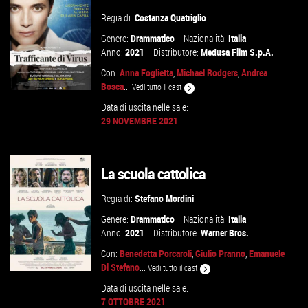
Regia di:
Costanza Quatriglio
Genere:
Drammatico
Nazionalità:
Italia
Anno:
2021
Distributore:
Medusa Film S.p.A.
Con:
Anna Foglietta
,
Michael Rodgers
,
Andrea
Bosca
...
Vedi tutto il cast
Data di uscita nelle sale:
29 NOVEMBRE 2021
GUARDA IL TRAILER
La scuola cattolica
VAI ALLA SCHEDA
Regia di:
Stefano Mordini
Genere:
Drammatico
Nazionalità:
Italia
Anno:
2021
Distributore:
Warner Bros.
Con:
Benedetta Porcaroli
,
Giulio Pranno
,
Emanuele
Di Stefano
...
Vedi tutto il cast
Data di uscita nelle sale:
7 OTTOBRE 2021