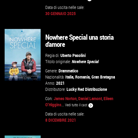
Data di uscita nelle sale:
GUARDA IL TRAILER
30 GENNAIO 2025
VAI ALLA SCHEDA
Nowhere Special una storia
d'amore
Regia di:
Uberto Pasolini
Titolo originale:
Nowhere Special
Genere:
Drammatico
Nazionalità:
Italia
,
Romania
,
Gran Bretagna
Anno:
2021
Distributore:
Lucky Red Distribuzione
Con:
James Norton
,
Daniel Lamont
,
Eileen
GUARDA IL TRAILER
O’Higgins
...
Vedi tutto il cast
Data di uscita nelle sale:
VAI ALLA SCHEDA
8 DICEMBRE 2021