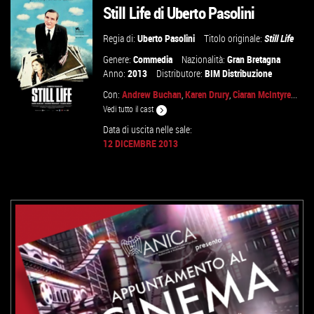
Still Life di Uberto Pasolini
Regia di:
Uberto Pasolini
Titolo originale:
Still Life
Genere:
Commedia
Nazionalità:
Gran Bretagna
Anno:
2013
Distributore:
BIM Distribuzione
Con:
Andrew Buchan
,
Karen Drury
,
Ciaran McIntyre
...
Vedi tutto il cast
Data di uscita nelle sale:
12 DICEMBRE 2013
VAI ALLA SCHEDA