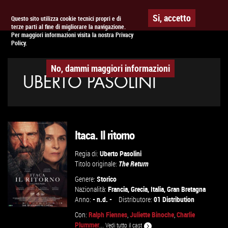
Togg
APPUNTAMENTO AL
CINEMA
Si, accetto
Questo sito utilizza cookie tecnici propri e di
terze parti al fine di migliorare la navigazione.
navig
Per maggiori informazioni visita la nostra Privacy
Policy.
No, dammi maggiori informazioni
UBERTO PASOLINI
Itaca. Il ritorno
Regia di:
Uberto Pasolini
Titolo originale:
The Return
Genere:
Storico
Nazionalità:
Francia
,
Grecia
,
Italia
,
Gran Bretagna
Anno:
- n.d. -
Distributore:
01 Distribution
Con:
Ralph Fiennes
,
Juliette Binoche
,
Charlie
Plummer
...
Vedi tutto il cast