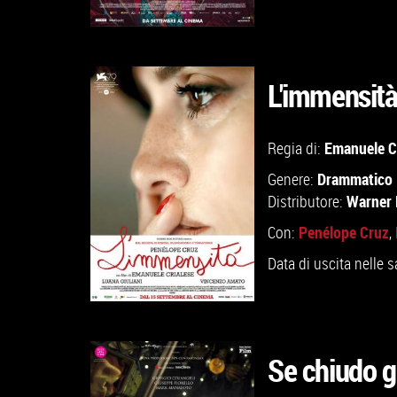
L'immensit
GUARDA IL TRAILER
Emanuele C
Regia di:
Drammatico
Genere:
VAI ALLA SCHEDA
Warner 
Distributore:
Penélope Cruz
Con:
,
Data di uscita nelle s
Se chiudo g