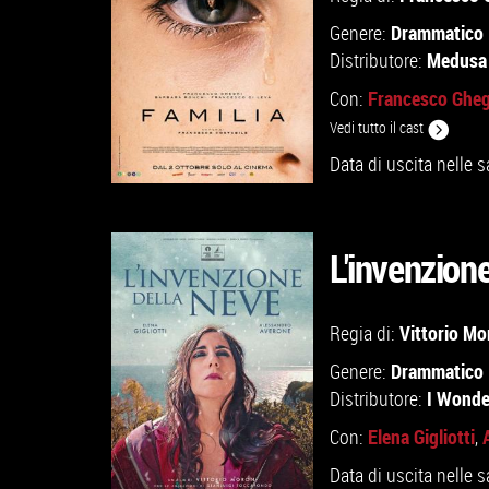
Drammatico
Genere:
Medusa 
Distributore:
Francesco Gheg
Con:
Vedi tutto il cast
Data di uscita nelle s
L'invenzione
GUARDA IL TRAILER
Vittorio Mo
Regia di:
Drammatico
Genere:
VAI ALLA SCHEDA
I Wonde
Distributore:
Elena Gigliotti
Con:
,
Data di uscita nelle s