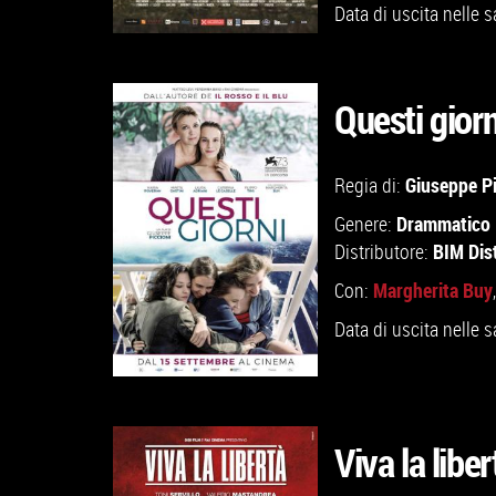
Data di uscita nelle s
Questi giorn
GUARDA IL TRAILER
Giuseppe Pi
Regia di:
Drammatico
Genere:
VAI ALLA SCHEDA
BIM Dis
Distributore:
Margherita Buy
Con:
Data di uscita nelle s
Viva la liber