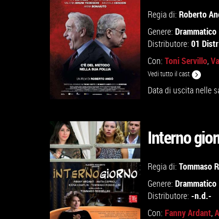
GUARDA IL TRAILER
Roberto An
Regia di:
Drammatico
Genere:
VAI ALLA SCHEDA
01 Distr
Distributore:
Toni Servillo
Va
Con:
,
Vedi tutto il cast
Data di uscita nelle s
Interno gio
Tommaso Ro
Regia di:
VAI ALLA SCHEDA
Drammatico
Genere:
-n.d.-
Distributore:
Fanny Ardant
A
Con:
,