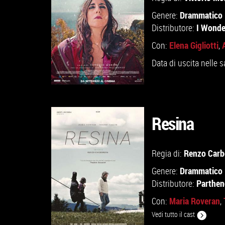
Drammatico
Genere:
I Wonde
Distributore:
Elena Gigliotti
Con:
,
Data di uscita nelle s
Resina
GUARDA IL TRAILER
Renzo Carb
Regia di:
Drammatico
Genere:
VAI ALLA SCHEDA
Parthen
Distributore:
Maria Roveran
Con:
,
Vedi tutto il cast