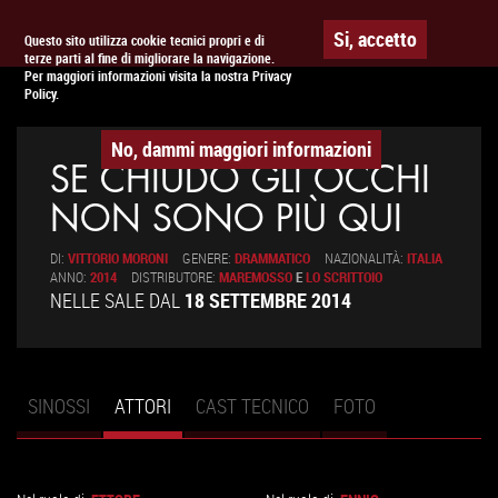
Togg
APPUNTAMENTO AL
CINEMA
Si, accetto
Questo sito utilizza cookie tecnici propri e di
terze parti al fine di migliorare la navigazione.
navig
Per maggiori informazioni visita la nostra Privacy
Policy.
No, dammi maggiori informazioni
SE CHIUDO GLI OCCHI
NON SONO PIÙ QUI
DI:
VITTORIO MORONI
GENERE:
DRAMMATICO
NAZIONALITÀ:
ITALIA
ANNO:
2014
DISTRIBUTORE:
MAREMOSSO
E
LO SCRITTOIO
NELLE SALE DAL
18 SETTEMBRE 2014
SINOSSI
ATTORI
(SCHEDA
CAST TECNICO
FOTO
Schede primarie
ATTIVA)