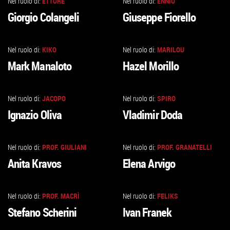
Nel ruolo di:
ETTORE
Nel ruolo di:
ENNIO
VAI
VAI
Giorgio Colangeli
Giuseppe Fiorello
ALLA
ALLA
SCHEDA
SCHEDA
Nel ruolo di:
KIKO
Nel ruolo di:
MARILOU
VAI
VAI
Mark Manaloto
Hazel Morillo
ALLA
ALLA
SCHEDA
SCHEDA
Nel ruolo di:
JACOPO
Nel ruolo di:
SPIRO
VAI
VAI
Ignazio Oliva
Vladimir Doda
ALLA
ALLA
SCHEDA
SCHEDA
Nel ruolo di:
PROF. GIULIANI
Nel ruolo di:
PROF. GRANATELLI
VAI
VAI
Anita Kravos
Elena Arvigo
ALLA
ALLA
SCHEDA
SCHEDA
Nel ruolo di:
PROF. MACRÌ
Nel ruolo di:
FELIKS
VAI
VAI
Stefano Scherini
Ivan Franek
ALLA
ALLA
SCHEDA
SCHEDA