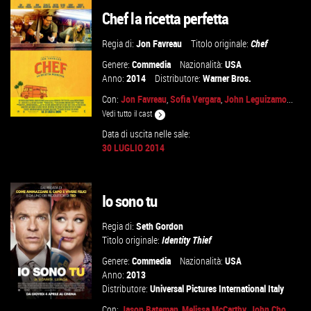
VAI ALLA SCHEDA
Chef la ricetta perfetta
Regia di:
Jon Favreau
Titolo originale:
Chef
Genere:
Commedia
Nazionalità:
USA
Anno:
2014
Distributore:
Warner Bros.
Con:
Jon Favreau
,
Sofia Vergara
,
John Leguizamo
...
Vedi tutto il cast
Data di uscita nelle sale:
30 LUGLIO 2014
VAI ALLA SCHEDA
Io sono tu
Regia di:
Seth Gordon
Titolo originale:
Identity Thief
Genere:
Commedia
Nazionalità:
USA
Anno:
2013
Distributore:
Universal Pictures International Italy
Con:
Jason Bateman
,
Melissa McCarthy
,
John Cho
...