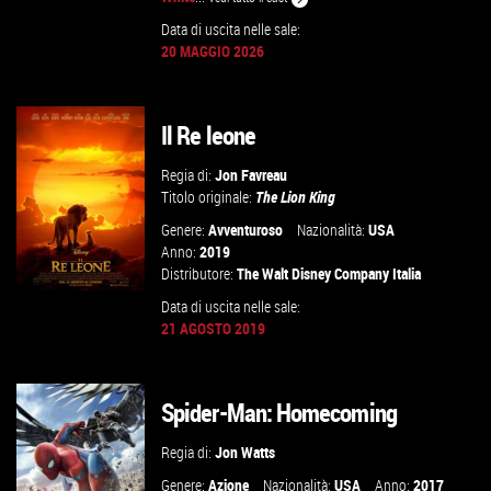
Data di uscita nelle sale:
GUARDA IL TRAILER
20 MAGGIO 2026
VAI ALLA SCHEDA
Il Re leone
Regia di:
Jon Favreau
Titolo originale:
The Lion King
Genere:
Avventuroso
Nazionalità:
USA
Anno:
2019
Distributore:
The Walt Disney Company Italia
Data di uscita nelle sale:
21 AGOSTO 2019
GUARDA IL TRAILER
Spider-Man: Homecoming
VAI ALLA SCHEDA
Regia di:
Jon Watts
Genere:
Azione
Nazionalità:
USA
Anno:
2017