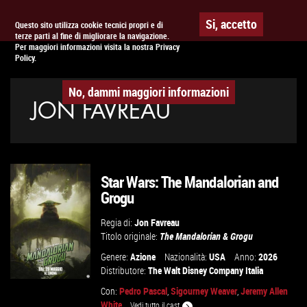
Togg
APPUNTAMENTO AL
CINEMA
Si, accetto
Questo sito utilizza cookie tecnici propri e di
terze parti al fine di migliorare la navigazione.
navig
Per maggiori informazioni visita la nostra Privacy
Policy.
No, dammi maggiori informazioni
JON FAVREAU
Star Wars: The Mandalorian and
Grogu
Regia di:
Jon Favreau
Titolo originale:
The Mandalorian & Grogu
Genere:
Azione
Nazionalità:
USA
Anno:
2026
Distributore:
The Walt Disney Company Italia
Con:
Pedro Pascal
,
Sigourney Weaver
,
Jeremy Allen
White
...
Vedi tutto il cast