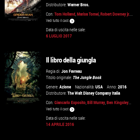
Distributore:
Warner Bros.
Con:
Tom Holland
,
Marisa Tomei
,
Robert Downey jr.
...
Vedi tutto il cast
Data di uscita nelle sale:
6 LUGLIO 2017
GUARDA IL TRAILER
Il libro della giungla
VAI ALLA SCHEDA
Regia di:
Jon Favreau
Titolo originale:
The Jungle Book
Genere:
Azione
Nazionalità:
USA
Anno:
2016
Distributore:
The Walt Disney Company Italia
Con:
Giancarlo Esposito
,
Bill Murray
,
Ben Kingsley
...
Vedi tutto il cast
Data di uscita nelle sale:
14 APRILE 2016
GUARDA IL TRAILER