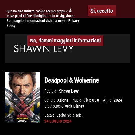
Togg
APPUNTAMENTO AL
CINEMA
Si, accetto
Questo sito utilizza cookie tecnici propri e di
terze parti al fine di migliorare la navigazione.
navig
Per maggiori informazioni visita la nostra Privacy
Policy.
No, dammi maggiori informazioni
SHAWN LEVY
Deadpool & Wolverine
Regia di:
Shawn Levy
Genere:
Azione
Nazionalità:
USA
Anno:
2024
Distributore:
Walt Disney
Data di uscita nelle sale:
24 LUGLIO 2024