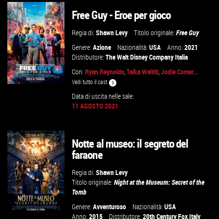
Free Guy - Eroe per gioco
GUARDA IL TRAILER
Regia di:
Shawn Levy
Titolo originale:
Free Guy
VAI ALLA SCHEDA
Genere:
Azione
Nazionalità:
USA
Anno:
2021
Distributore:
The Walt Disney Company Italia
Con:
Ryan Reynolds
,
Taika Waititi
,
Jodie Comer
...
Vedi tutto il cast
Data di uscita nelle sale:
11 AGOSTO 2021
GUARDA IL TRAILER
Notte al museo: il segreto del
VAI ALLA SCHEDA
faraone
Regia di:
Shawn Levy
Titolo originale:
Night at the Museum: Secret of the
Tomb
Genere:
Avventuroso
Nazionalità:
USA
Anno:
2015
Distributore:
20th Century Fox Italy