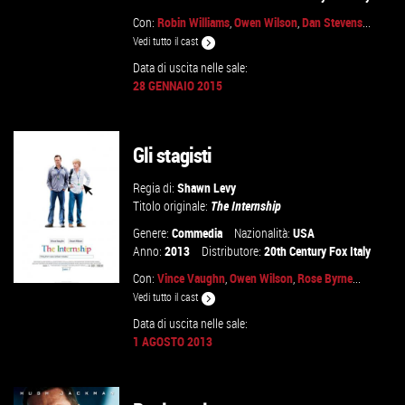
Con:
Robin Williams
,
Owen Wilson
,
Dan Stevens
...
Vedi tutto il cast
GUARDA IL TRAILER
Data di uscita nelle sale:
28 GENNAIO 2015
VAI ALLA SCHEDA
Gli stagisti
Regia di:
Shawn Levy
Titolo originale:
The Internship
Genere:
Commedia
Nazionalità:
USA
Anno:
2013
Distributore:
20th Century Fox Italy
Con:
Vince Vaughn
,
Owen Wilson
,
Rose Byrne
...
Vedi tutto il cast
Data di uscita nelle sale:
1 AGOSTO 2013
VAI ALLA SCHEDA