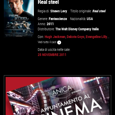
Real steel
Regia di:
Shawn Levy
Titolo originale:
Real steel
Genere:
Fantascienza
Nazionalità:
USA
Anno:
2011
Distributore:
The Walt Disney Company Italia
Con:
Hugh Jackman
,
Dakota Goyo
,
Evangeline Lilly
...
Vedi tutto il cast
Data di uscita nelle sale:
25 NOVEMBRE 2011
VAI ALLA SCHEDA