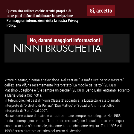
Togg
APPUNTAMENTO AL
CINEMA
Si, accetto
Questo sito utilizza cookie tecnici propri e di
terze parti al fine di migliorare la navigazione.
navig
Per maggiori informazioni visita la nostra Privacy
Policy.
No, dammi maggiori informazioni
NINNI BRUSCHETTA
Attore di teatro, cinema e televisione. Nel cast de "La mafia uccide solo d'estate"
dell'ex Iena Pif, ha recentemente interpretato "La moglie del sarto" (2013) di
Massimo Scaglione e "C'è sempre un perché" (2013) di Dario Baldi, entrambi accanto
a Maria Grazia Cucinotta.
In televisione, nel cast di "Fuori Classe 2" accanto alla Litizzetto, è stato amato
interprete di "Distretto di Polizia", "Don Matteo" e "Squadra Antimafia", oltre
interpreta di "Boris", dal 2007.
Nasce come attore di teatro e al teatro rimane sempre molto legato. Nel 1983
fonda la compagnia teatrale "Nutrimenti terrestri", con la quale tratta temi legati
soprattutto alla sfera sociale, sia come autore che come regista. Tra il 1996 e il
1999 è stato direttore artistico del teatro di Messina.