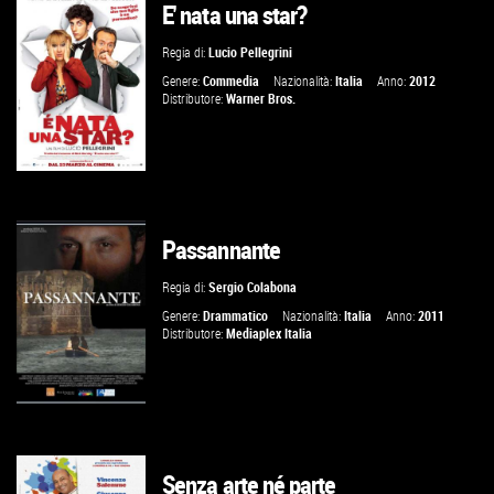
E' nata una star?
VAI ALLA SCHEDA
Regia di:
Lucio Pellegrini
Genere:
Commedia
Nazionalità:
Italia
Anno:
2012
Distributore:
Warner Bros.
Passannante
VAI ALLA SCHEDA
Regia di:
Sergio Colabona
Genere:
Drammatico
Nazionalità:
Italia
Anno:
2011
Distributore:
Mediaplex Italia
Senza arte né parte