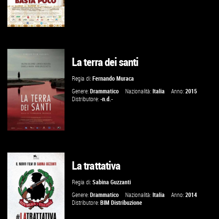
La terra dei santi
GUARDA IL TRAILER
Regia di:
Fernando Muraca
VAI ALLA SCHEDA
Genere:
Drammatico
Nazionalità:
Italia
Anno:
2015
Distributore:
-n.d.-
La trattativa
GUARDA IL TRAILER
Regia di:
Sabina Guzzanti
VAI ALLA SCHEDA
Genere:
Drammatico
Nazionalità:
Italia
Anno:
2014
Distributore:
BIM Distribuzione