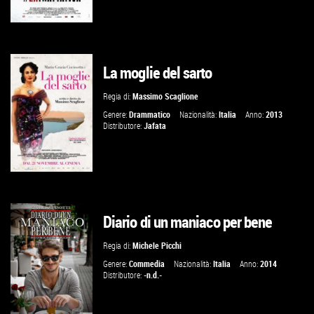
La moglie del sarto
VAI ALLA SCHEDA
Regia di:
Massimo Scaglione
Genere:
Drammatico
Nazionalità:
Italia
Anno:
2013
Distributore:
Jafata
Diario di un maniaco per bene
VAI ALLA SCHEDA
Regia di:
Michele Picchi
Genere:
Commedia
Nazionalità:
Italia
Anno:
2014
Distributore:
-n.d.-