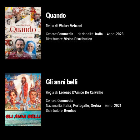
Quando
GUARDA IL TRAILER
Regia di:
Walter Veltroni
VAI ALLA SCHEDA
Genere:
Commedia
Nazionalità:
Italia
Anno:
2023
Distributore:
Vision Distribution
Gli anni belli
GUARDA IL TRAILER
Regia di:
Lorenzo D'Amico De Carvalho
VAI ALLA SCHEDA
Genere:
Commedia
Nazionalità:
Italia
,
Portogallo
,
Serbia
Anno:
2021
Distributore:
Bendico