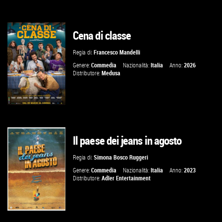
Cena di classe
GUARDA IL TRAILER
Regia di:
Francesco Mandelli
VAI ALLA SCHEDA
Genere:
Commedia
Nazionalità:
Italia
Anno:
2026
Distributore:
Medusa
Il paese dei jeans in agosto
GUARDA IL TRAILER
Regia di:
Simona Bosco Ruggeri
VAI ALLA SCHEDA
Genere:
Commedia
Nazionalità:
Italia
Anno:
2023
Distributore:
Adler Entertainment