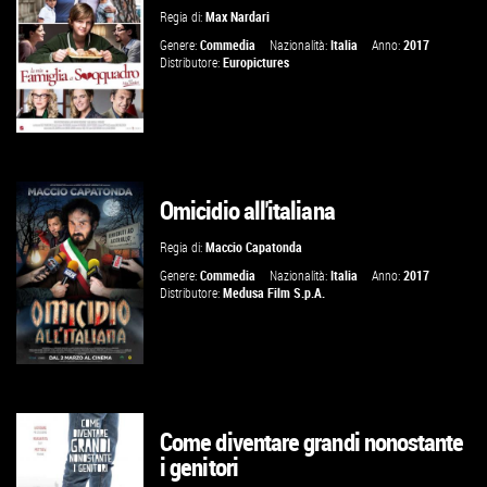
Regia di:
Max Nardari
VAI ALLA SCHEDA
Genere:
Commedia
Nazionalità:
Italia
Anno:
2017
Distributore:
Europictures
Omicidio all'italiana
GUARDA IL TRAILER
Regia di:
Maccio Capatonda
VAI ALLA SCHEDA
Genere:
Commedia
Nazionalità:
Italia
Anno:
2017
Distributore:
Medusa Film S.p.A.
Come diventare grandi nonostante
GUARDA IL TRAILER
i genitori