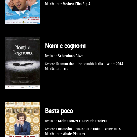
Distributore:
Medusa Film S.p.A.
Nomi e cognomi
GUARDA IL TRAILER
Regia di:
Sebastiano Rizzo
VAI ALLA SCHEDA
Genere:
Drammatico
Nazionalità:
Italia
Anno:
2014
Distributore:
-n.d.-
Basta poco
GUARDA IL TRAILER
Regia di:
Andrea Muzzi
e
Riccardo Paoletti
VAI ALLA SCHEDA
Genere:
Commedia
Nazionalità:
Italia
Anno:
2015
Distributore:
Whale Pictures