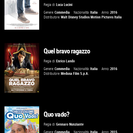
VAI ALLA SCHEDA
Regia di:
Luca Lucini
Genere:
Commedia
Nazionalità:
Italia
Anno:
2016
Distributore:
Walt Disney Studios Motion Pictures Italia
Quel bravo ragazzo
GUARDA IL TRAILER
Regia di:
Enrico Lando
VAI ALLA SCHEDA
Genere:
Commedia
Nazionalità:
Italia
Anno:
2016
Distributore:
Medusa Film S.p.A.
Quo vado?
GUARDA IL TRAILER
Regia di:
Gennaro Nunziante
VAI ALLA SCHEDA
Genere:
Commedia
Nazionalità:
Italia
Anno:
2015