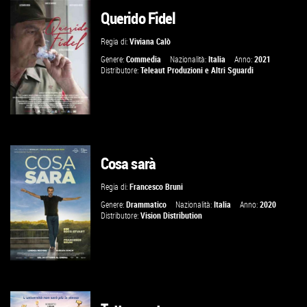
Querido Fidel
GUARDA IL TRAILER
Regia di:
Viviana Calò
VAI ALLA SCHEDA
Genere:
Commedia
Nazionalità:
Italia
Anno:
2021
Distributore:
Teleaut Produzioni
e
Altri Sguardi
Cosa sarà
VAI ALLA SCHEDA
Regia di:
Francesco Bruni
Genere:
Drammatico
Nazionalità:
Italia
Anno:
2020
Distributore:
Vision Distribution