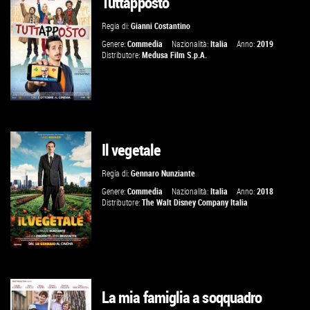
Tuttapposto
GUARDA IL TRAILER
Regia di:
Gianni Costantino
VAI ALLA SCHEDA
Genere:
Commedia
Nazionalità:
Italia
Anno:
2019
Distributore:
Medusa Film S.p.A.
Il vegetale
GUARDA IL TRAILER
Regia di:
Gennaro Nunziante
VAI ALLA SCHEDA
Genere:
Commedia
Nazionalità:
Italia
Anno:
2018
Distributore:
The Walt Disney Company Italia
La mia famiglia a soqquadro
GUARDA IL TRAILER