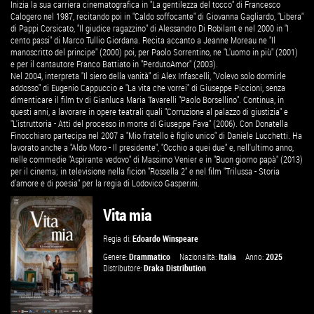
Inizia la sua carriera cinematografica in "La gentilezza del tocco" di Francesco
Calogero nel 1987, recitando poi in "Caldo soffocante" di Giovanna Gagliardo, "Libera"
di Pappi Corsicato, "Il giudice ragazzino" di Alessandro Di Robilant e nel 2000 in "I
cento passi" di Marco Tullio Giordana. Recita accanto a Jeanne Moreau ne "Il
manoscritto del principe" (2000) poi, per Paolo Sorrentino, ne "L'uomo in più" (2001)
e per il cantautore Franco Battiato in "PerdutoAmor" (2003).
Nel 2004, interpreta "Il siero della vanità" di Alex Infascelli, "Volevo solo dormirle
addosso" di Eugenio Cappuccio e "La vita che vorrei" di Giuseppe Piccioni, senza
dimenticare il film tv di Gianluca Maria Tavarelli "Paolo Borsellino". Continua, in
questi anni, a lavorare in opere teatrali quali "Corruzione al palazzo di giustizia" e
"L'istruttoria - Atti del processo in morte di Giuseppe Fava" (2006). Con Donatella
Finocchiaro partecipa nel 2007 a "Mio fratello è figlio unico" di Daniele Lucchetti. Ha
lavorato anche a "Aldo Moro - Il presidente", "Occhio a quei due" e, nell'ultimo anno,
nelle commedie "Aspirante vedovo" di Massimo Venier e in "Buon giorno papà" (2013)
per il cinema; in televisione nella ficion "Rossella 2" e nel film "Trilussa - Storia
d'amore e di poesia" per la regia di Lodovico Gasperini.
Vita mia
Regia di:
Edoardo Winspeare
Genere:
Drammatico
Nazionalità:
Italia
Anno:
2025
Distributore:
Draka Distribution