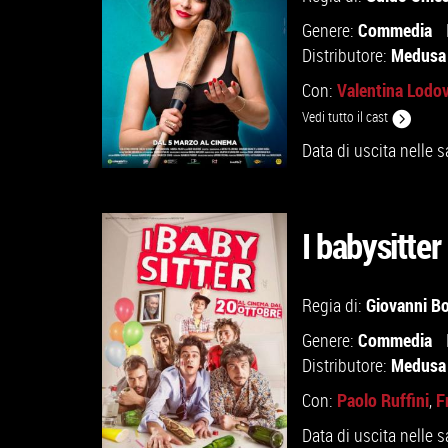
Commedia
Genere:
Medusa 
Distributore:
Valentina Lodov
Con:
Vedi tutto il cast
Data di uscita nelle s
I babysitter
GUARDA IL TRAILER
Giovanni Bo
Regia di:
Commedia
Genere:
VAI ALLA SCHEDA
Medusa 
Distributore:
Paolo Ruffini
F
Con:
,
Data di uscita nelle s