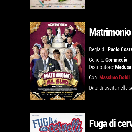
Matrimonio 
GUARDA IL TRAILER
Paolo Coste
Regia di:
Commedia
Genere:
VAI ALLA SCHEDA
Medusa 
Distributore:
Massimo Boldi
Con:
,
Data di uscita nelle s
Fuga di cerv