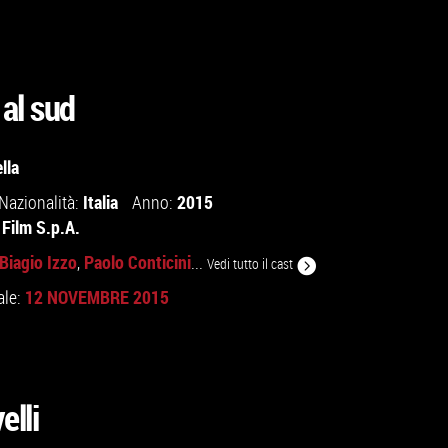
al sud
lla
Italia
2015
Nazionalità:
Anno:
Film S.p.A.
Biagio Izzo
Paolo Conticini
,
...
Vedi tutto il cast
12 NOVEMBRE 2015
ale:
elli