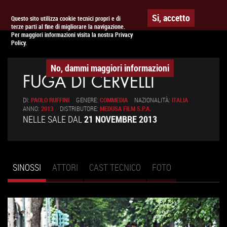
Togg
APPUNTAMENTO AL
CINEMA
Si, accetto
Questo sito utilizza cookie tecnici propri e di
terze parti al fine di migliorare la navigazione.
navig
Per maggiori informazioni visita la nostra Privacy
Policy.
No, dammi maggiori informazioni
FUGA DI CERVELLI
DI:
PAOLO RUFFINI
GENERE:
COMMEDIA
NAZIONALITÀ:
ITALIA
ANNO:
2013
DISTRIBUTORE:
MEDUSA FILM S.P.A.
NELLE SALE DAL
21 NOVEMBRE 2013
SINOSSI
(SCHEDA
ATTORI
CAST TECNICO
FOTO
Schede primarie
ATTIVA)