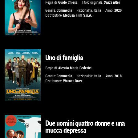
Regia di:
Guido Chiesa
Titolo originale:
Senza filtro
Genere:
Commedia
Nazionalità:
Italia
Anno:
2020
Distributore:
Medusa Film S.p.A.
Uno di famiglia
GUARDA IL TRAILER
Regia di:
Alessio Maria Federici
VAI ALLA SCHEDA
Genere:
Commedia
Nazionalità:
Italia
Anno:
2018
Distributore:
Warner Bros.
Due uomini quattro donne e una
GUARDA IL TRAILER
mucca depressa