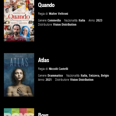
Quando
GUARDA IL TRAILER
Regia di:
Walter Veltroni
VAI ALLA SCHEDA
Genere:
Commedia
Nazionalità:
Italia
Anno:
2023
Distributore:
Vision Distribution
Atlas
GUARDA IL TRAILER
Regia di:
Niccolò Castelli
VAI ALLA SCHEDA
Genere:
Drammatico
Nazionalità:
Italia
,
Svizzera
,
Belgio
Anno:
2021
Distributore:
Vision Distribution
Boys
GUARDA IL TRAILER