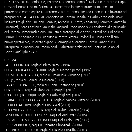
SE STESSI su Rai Radio Due, insieme a Riccardo Pandolfi. Nel 2006 interpreta Papa
Giovanni Paolo I in una fiction RAI, trasmessa in due puntate su Raiuno. Ha
partecipato come ospite a Sanremo 2007 imitando Luciano Ligabue. Ha lavorato nel
programma PARLA CON ME, condotto da Serena Dandini e Dario Vergassola, dove
imitava tra gli altri Luciano Ligabue, Antonio Di Pietro, Zapatero, Clemente Mastella,
Jovanotti, Piero Fassino e Maurizio Gasparri. Poco dopo si è candidato alle primarie
del Partito Democratico con una lista a sostegno di Walter Veltroni nel Collegio di
Fermo. Il 22 gennaio 2008 debutta al teatro Ambra Jovinelli di Roma con il suo
nuovo spettacolo, Un certo signor G., omaggio al grande Giorgio Gaber di cui
interpreta le canzoni ed i monologhi. È direttore artistico del Teatro delle api di
Porto Sant'Elpidio (AP).
CINEMA
LADRI DI CINEMA, regia di Piero Natoli (1994)
COSA C'ENTRA CON L'AMORE, regia di Marco Speroni (1997)
DUE VOLTE NELLA VITA, regia di Emanuela Giordano (1998)
VIOL@, regia di Donatella Maiorca (1998)
RAVANELLO PALLIDO, regia di Gianni Costantino (2001)
QUASI QUASI, regia di Gianluca Fumagalli (2002)
UN ALDO QUALUNQUE, regia di Dario Migliardi (2002)
BIMBA - È CLONATA UNA STELLA, regia di Sabina Guzzanti (2002)
IL CUORE ALTROVE, regia di Pupi Avati (2003)
SE DEVO ESSERE SINCERA, regia di Davide Ferrario (2004)
LA SECONDA NOTTE DI NOZZE, regia di Pupi Avati (2005)
L'ESTATE DEL MIO PRIMO BACIO, regia di Carlo Virzì (2006)
BACIAMI PICCINA, regia di Roberto Cimpanelli (2006)
LEZIONI DI CIOCCOLATO, regia di Claudio Cupellini (2007)