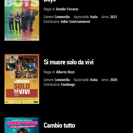
Regia di:
Davide Ferrario
VAI ALLA SCHEDA
Genere:
Commedia
Nazionalità:
Italia
Anno:
2021
Distributore:
Adler Entertainment
Si muore solo da vivi
GUARDA IL TRAILER
Regia di:
Alberto Rizzi
VAI ALLA SCHEDA
Genere:
Commedia
Nazionalità:
Italia
Anno:
2020
Distributore:
Fandango
Cambio tutto
VAI ALLA SCHEDA