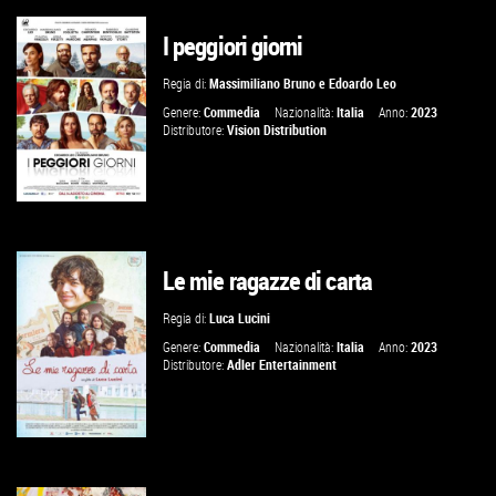
I peggiori giorni
GUARDA IL TRAILER
Regia di:
Massimiliano Bruno
e
Edoardo Leo
VAI ALLA SCHEDA
Genere:
Commedia
Nazionalità:
Italia
Anno:
2023
Distributore:
Vision Distribution
Le mie ragazze di carta
GUARDA IL TRAILER
Regia di:
Luca Lucini
VAI ALLA SCHEDA
Genere:
Commedia
Nazionalità:
Italia
Anno:
2023
Distributore:
Adler Entertainment