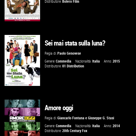
Distributore:
Bolero Film
Sei mai stata sulla luna?
GUARDA IL TRAILER
Regia di:
Paolo Genovese
VAI ALLA SCHEDA
Genere:
Commedia
Nazionalità:
Italia
Anno:
2015
Distributore:
01 Distribution
Amore oggi
GUARDA IL TRAILER
Regia di:
Giancarlo Fontana
e
Giuseppe G. Stasi
VAI ALLA SCHEDA
Genere:
Commedia
Nazionalità:
Italia
Anno:
2014
Distributore:
20th Century Fox