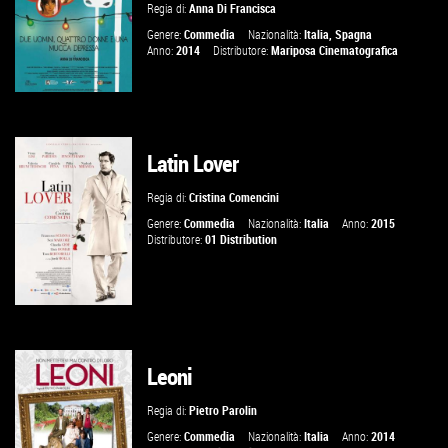
VAI ALLA SCHEDA
Regia di:
Anna Di Francisca
Genere:
Commedia
Nazionalità:
Italia
,
Spagna
Anno:
2014
Distributore:
Mariposa Cinematografica
Latin Lover
GUARDA IL TRAILER
Regia di:
Cristina Comencini
VAI ALLA SCHEDA
Genere:
Commedia
Nazionalità:
Italia
Anno:
2015
Distributore:
01 Distribution
Leoni
GUARDA IL TRAILER
Regia di:
Pietro Parolin
VAI ALLA SCHEDA
Genere:
Commedia
Nazionalità:
Italia
Anno:
2014