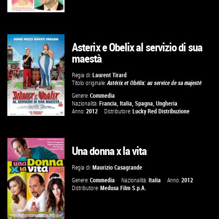
Asterix e Obelix al servizio di sua
maestà
VAI ALLA SCHEDA
Regia di:
Laurent Tirard
Titolo originale:
Astérix et Obélix: au service de sa majesté
Genere:
Commedia
Nazionalità:
Francia
,
Italia
,
Spagna
,
Ungheria
Anno:
2012
Distributore:
Lucky Red Distribuzione
Una donna x la vita
VAI ALLA SCHEDA
Regia di:
Maurizio Casagrande
Genere:
Commedia
Nazionalità:
Italia
Anno:
2012
Distributore:
Medusa Film S.p.A.