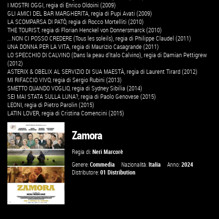
I MOSTRI OGGI, regia di Enrico Oldoini (2009)
GLI AMICI DEL BAR MARGHERITA, regia di Pupi Avati (2009)
LA SCOMPARSA DI PATÒ, regia di Rocco Mortelliti (2010)
THE TOURIST, regia di Florian Henckel von Donnersmarck (2010)
...NON CI POSSO CREDERE (Tous les soleils), regia di Philippe Claudel (2011)
UNA DONNA PER LA VITA, regia di Maurizio Casagrande (2011)
LO SPECCHIO DI CALVINO (Dans la peau d'Italo Calvino), regia di Damian Pettigrew
(2012)
ASTERIX & OBELIX AL SERVIZIO DI SUA MAESTÀ, regia di Laurent Tirard (2012)
MI RIFACCIO VIVO, regia di Sergio Rubini (2013)
SMETTO QUANDO VOGLIO, regia di Sydney Sibilia (2014)
SEI MAI STATA SULLA LUNA?, regia di Paolo Genovese (2015)
LEONI, regia di Pietro Parolin (2015)
LATIN LOVER, regia di Cristina Comencini (2015)
Zamora
Regia di:
Neri Marcorè
Genere:
Commedia
Nazionalità:
Italia
Anno:
2024
Distributore:
01 Distribution