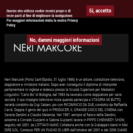
Togg
APPUNTAMENTO AL
CINEMA
Si, accetto
Questo sito utilizza cookie tecnici propri e di
terze parti al fine di migliorare la navigazione.
navig
Per maggiori informazioni visita la nostra Privacy
Policy.
No, dammi maggiori informazioni
NERI MARCORÈ
Neri Marcorè (Porto Sant'Elpidio, 31 luglio 1966) è un attore, conduttore televisivo,
doppiatore e imitatore italiano. Dopo aver conseguito il diploma di interprete
parlamentare in inglese e tedesco presso la Scuola Superiore per Mediatori
Linguistici "Carlo Bo" di Bologna, dal 1993 ha lavorato come doppiatore per varie
società. Il suo impegno televisivo inizia quando partecipa a STASERA MI BUTTO,
varietà condotto da Gigi Sabani, poi con RICOMINCIO DA DUE, condotto da Raffaella
Carrà. Doppia il genio del quiz in PRODUCER, IL GRANDE GIOCO DEL CINEMA con
Serena Dandini e Claudio Masenza. Nel 1997, sempre al fianco della Dandini,
assieme a Corrado Guzzanti e Sabina Guzzanti lavora in PIPPO CHENNEDY SHOW,
seguito, nel 2001, da L'OTTAVO NANO. Collabora anche con la Gialappa's band in MAI
DIRE GOL. Conduce PER UN PUGNO DI LIBRI dall'ottobre del 2001 e dal 2006 SIAMO