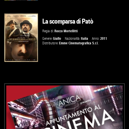
La scomparsa di Patò
VAI ALLA SCHEDA
Regia di:
Rocco Mortellitti
Genere:
Giallo
Nazionalità:
Italia
Anno:
2011
Distributore:
Emme Cinematografica S.r.l.
VAI ALLA SCHEDA