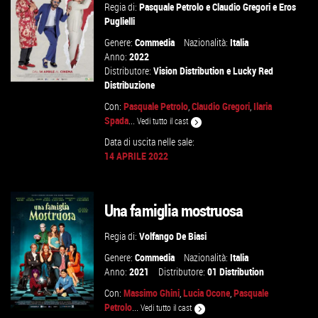
Regia di:
Pasquale Petrolo
e
Claudio Gregori
e
Eros
Puglielli
Genere:
Commedia
Nazionalità:
Italia
Anno:
2022
Distributore:
Vision Distribution
e
Lucky Red
Distribuzione
Con:
Pasquale Petrolo
,
Claudio Gregori
,
Ilaria
Spada
...
Vedi tutto il cast
GUARDA IL TRAILER
Data di uscita nelle sale:
14 APRILE 2022
VAI ALLA SCHEDA
Una famiglia mostruosa
Regia di:
Volfango De Biasi
Genere:
Commedia
Nazionalità:
Italia
Anno:
2021
Distributore:
01 Distribution
Con:
Massimo Ghini
,
Lucia Ocone
,
Pasquale
Petrolo
...
Vedi tutto il cast