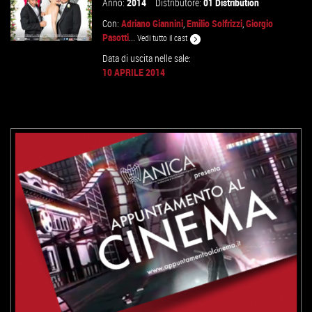
Anno:
2014
Distributore:
01 Distribution
Con:
Adriano Giannini
,
Emilio Solfrizzi
,
Giorgio
Pasotti
...
Vedi tutto il cast
Data di uscita nelle sale:
10 APRILE 2014
VAI ALLA SCHEDA