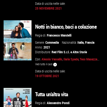
Data di uscita nelle sale:
25 NOVEMBRE 2021
GUARDA IL TRAILER
Notti in bianco, baci a colazione
VAI ALLA SCHEDA
Regia di:
Francesco Mandelli
Genere:
Commedia
Nazionalità:
Italia
,
Francia
Anno:
2021
Distributore:
Red Film S.r.l.
e
Altre Storie
Con:
Alessio Vassallo
,
Ilaria Spada
,
Tess Masazza
...
Vedi tutto il cast
Data di uscita nelle sale:
19 OTTOBRE 2021
GUARDA IL TRAILER
VAI ALLA SCHEDA
Tutta un'altra vita
Regia di:
Alessandro Pondi