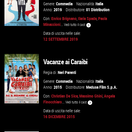
Genere:
Commedia
Nazionalità:
Italia
Anno:
2019
Distributore:
01 Distribution
Con:
Enrico Brignano
,
Ilaria Spada
,
Paola
Minaccioni
...
Vedi tutto il cast
Data di uscita nelle sale:
12 SETTEMBRE 2019
GUARDA IL TRAILER
Vacanze ai Caraibi
VAI ALLA SCHEDA
Regia di:
Neri Parenti
Genere:
Commedia
Nazionalità:
Italia
Anno:
2015
Distributore:
Medusa Film S.p.A.
Con:
Christian De Sica
,
Massimo Ghini
,
Angela
Finocchiaro
...
Vedi tutto il cast
Data di uscita nelle sale:
16 DICEMBRE 2015
GUARDA IL TRAILER