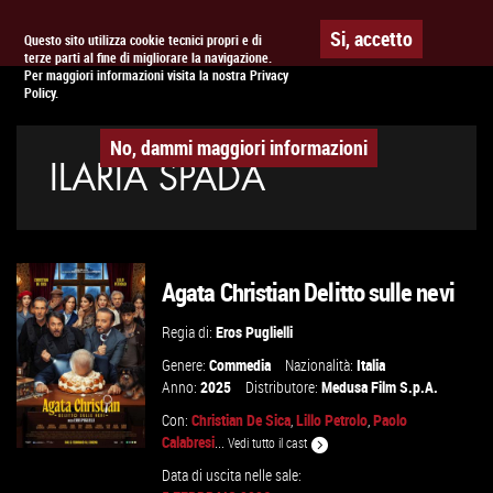
Togg
APPUNTAMENTO AL
CINEMA
Si, accetto
Questo sito utilizza cookie tecnici propri e di
terze parti al fine di migliorare la navigazione.
navig
Per maggiori informazioni visita la nostra Privacy
Policy.
No, dammi maggiori informazioni
ILARIA SPADA
Agata Christian Delitto sulle nevi
Regia di:
Eros Puglielli
Genere:
Commedia
Nazionalità:
Italia
Anno:
2025
Distributore:
Medusa Film S.p.A.
Con:
Christian De Sica
,
Lillo Petrolo
,
Paolo
Calabresi
...
Vedi tutto il cast
Data di uscita nelle sale: