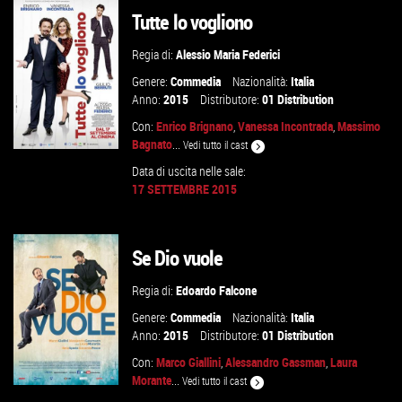
Tutte lo vogliono
VAI ALLA SCHEDA
Regia di:
Alessio Maria Federici
Genere:
Commedia
Nazionalità:
Italia
Anno:
2015
Distributore:
01 Distribution
Con:
Enrico Brignano
,
Vanessa Incontrada
,
Massimo
Bagnato
...
Vedi tutto il cast
Data di uscita nelle sale:
17 SETTEMBRE 2015
GUARDA IL TRAILER
Se Dio vuole
VAI ALLA SCHEDA
Regia di:
Edoardo Falcone
Genere:
Commedia
Nazionalità:
Italia
Anno:
2015
Distributore:
01 Distribution
Con:
Marco Giallini
,
Alessandro Gassman
,
Laura
Morante
...
Vedi tutto il cast