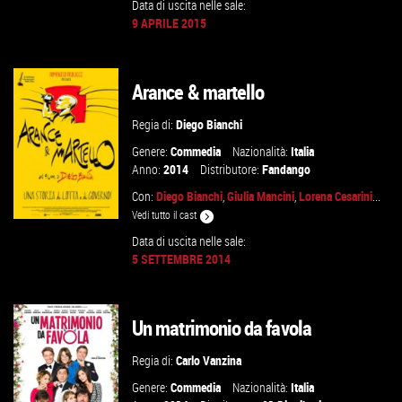
Data di uscita nelle sale:
9 APRILE 2015
GUARDA IL TRAILER
Arance & martello
VAI ALLA SCHEDA
Regia di:
Diego Bianchi
Genere:
Commedia
Nazionalità:
Italia
Anno:
2014
Distributore:
Fandango
Con:
Diego Bianchi
,
Giulia Mancini
,
Lorena Cesarini
...
Vedi tutto il cast
Data di uscita nelle sale:
5 SETTEMBRE 2014
VAI ALLA SCHEDA
Un matrimonio da favola
Regia di:
Carlo Vanzina
Genere:
Commedia
Nazionalità:
Italia