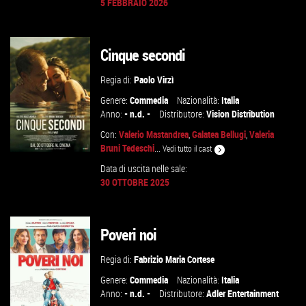
5 FEBBRAIO 2026
GUARDA IL TRAILER
Cinque secondi
VAI ALLA SCHEDA
Regia di:
Paolo Virzì
Genere:
Commedia
Nazionalità:
Italia
Anno:
- n.d. -
Distributore:
Vision Distribution
Con:
Valerio Mastandrea
,
Galatea Bellugi
,
Valeria
Bruni Tedeschi
...
Vedi tutto il cast
Data di uscita nelle sale:
GUARDA IL TRAILER
30 OTTOBRE 2025
TROVA IL CINEMA
Poveri noi
VAI ALLA SCHEDA
Regia di:
Fabrizio Maria Cortese
Genere:
Commedia
Nazionalità:
Italia
Anno:
- n.d. -
Distributore:
Adler Entertainment