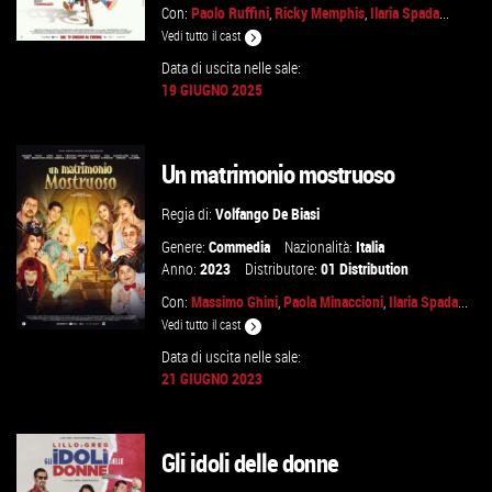
Con:
Paolo Ruffini
,
Ricky Memphis
,
Ilaria Spada
...
Vedi tutto il cast
Data di uscita nelle sale:
19 GIUGNO 2025
GUARDA IL TRAILER
Un matrimonio mostruoso
VAI ALLA SCHEDA
Regia di:
Volfango De Biasi
Genere:
Commedia
Nazionalità:
Italia
Anno:
2023
Distributore:
01 Distribution
Con:
Massimo Ghini
,
Paola Minaccioni
,
Ilaria Spada
...
Vedi tutto il cast
Data di uscita nelle sale:
21 GIUGNO 2023
GUARDA IL TRAILER
Gli idoli delle donne
VAI ALLA SCHEDA