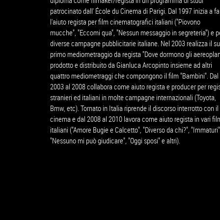
diploma come filmaker/regista in un programma di studi
patrocinato dall' École du Cinema di Parigi. Dal 1997 inizia a fa
l'aiuto regista per film cinematografici italiani ("Piovono
mucche", "Eccomi qua", "Nessun messaggio in segreteria") e p
diverse campagne pubblicitarie italiane. Nel 2003 realizza il s
primo mediometraggio da regista "Dove dormono gli aereoplan
prodotto e distribuito da Gianluca Arcopinto insieme ad altri
quattro mediometraggi che compongono il film "Bambini". Dal
2003 al 2008 collabora come aiuto regista e producer per regis
stranieri ed italiani in molte campagne internazionali (Toyota,
Bmw, etc). Tornato in Italia riprende il discorso interrotto con il
cinema e dal 2008 al 2010 lavora come aiuto regista in vari fil
italiani ("Amore Bugie e Calcetto", "Diverso da chi?", "Immaturi"
"Nessuno mi può giudicare", "Oggi sposi" e altri).