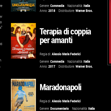
re
Genere:
Commedia
Nazionalità:
Italia
Anno:
2018
Distributore:
Warner Bros.
er
GUARDA IL
uo
TRAILER
i"
Terapia di coppia
per amanti
VAI ALLA
ti
SCHEDA
Regia di:
Alessio Maria Federici
m
Genere:
Commedia
Nazionalità:
Italia
,
GUARDA IL
Anno:
2017
Distributore:
Warner Bros.
TRAILER
Maradonapoli
VAI ALLA
SCHEDA
Regia di:
Alessio Maria Federici
Genere:
Documentario
Nazionalità:
Italia