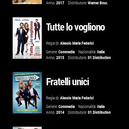
Anno:
2017
Distributore:
Warner Bros.
GUARDA IL
TRAILER
Tutte lo vogliono
VAI ALLA
Regia di:
Alessio Maria Federici
SCHEDA
Genere:
Commedia
Nazionalità:
Italia
Anno:
2015
Distributore:
01 Distribution
GUARDA IL
TRAILER
Fratelli unici
VAI ALLA
Regia di:
Alessio Maria Federici
SCHEDA
Genere:
Commedia
Nazionalità:
Italia
Anno:
2014
Distributore:
01 Distribution