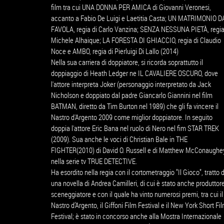
film tra cui UNA DONNA PER AMICA di Giovanni Veronesi,
accanto a Fabio De Luigi e Laetitia Casta; UN MATRIMONIO D
FAVOLA, regia di Carlo Vanzina; SENZA NESSUNA PIETÀ, regia
Michele Alhaique; LA FORESTA DI GHIACCIO, regia di Claudio
Noce e AMBO, regia di Pierluigi Di Lallo (2014)
Nella sua carriera di doppiatore, si ricorda soprattutto il
doppiaggio di Heath Ledger ne IL CAVALIERE OSCURO, dove
l'attore interpreta Joker (personaggio interpretato da Jack
Nicholson e doppiato dal padre Giancarlo Giannini nel film
BATMAN, diretto da Tim Burton nel 1989) che gli fa vincere il
Nastro d'Argento 2009 come miglior doppiatore. In seguito
doppia l'attore Eric Bana nel ruolo di Nero nel fim STAR TREK
(2009). Sua anche le voci di Christian Bale in THE
FIGHTER(2010) di David O. Russell e di Matthew McConaughe
nella serie tv TRUE DETECTIVE.
Ha esordito nella regia con il cortometraggio "Il Gioco", tratto 
una novella di Andrea Camilleri, di cui è stato anche produttor
sceneggiatore e con il quale ha vinto numerosi premi, tra cui il
Nastro d’Argento, il Giffoni Film Festival e il New York Short Fi
Festival; è stato in concorso anche alla Mostra Internazionale