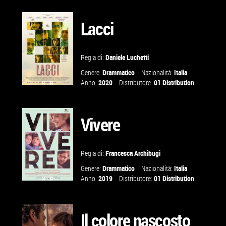
TRAILER
Lacci
VAI ALLA
SCHEDA
Regia di:
Daniele Luchetti
Genere:
Drammatico
Nazionalità:
Italia
Anno:
2020
Distributore:
01 Distribution
GUARDA IL
TRAILER
Vivere
VAI ALLA
Regia di:
Francesca Archibugi
SCHEDA
Genere:
Drammatico
Nazionalità:
Italia
Anno:
2019
Distributore:
01 Distribution
GUARDA IL
TRAILER
Il colore nascosto