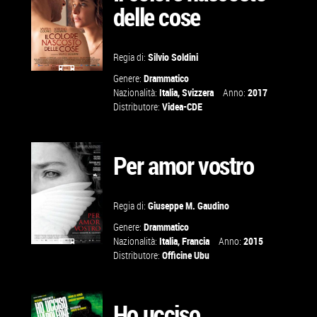
delle cose
VAI ALLA
SCHEDA
Regia di:
Silvio Soldini
Genere:
Drammatico
GUARDA IL
Nazionalità:
Italia
,
Svizzera
Anno:
2017
Distributore:
Videa-CDE
TRAILER
Per amor vostro
VAI ALLA
SCHEDA
Regia di:
Giuseppe M. Gaudino
Genere:
Drammatico
Nazionalità:
Italia
,
Francia
Anno:
2015
Distributore:
Officine Ubu
GUARDA IL
TRAILER
Ho ucciso