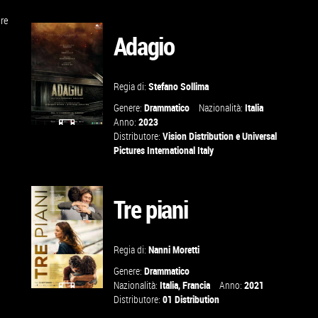
GUARDA IL
are
TRAILER
Adagio
VAI ALLA
Regia di:
Stefano Sollima
SCHEDA
Genere:
Drammatico
Nazionalità:
Italia
Anno:
2023
Distributore:
Vision Distribution
e
Universal
GUARDA IL
Pictures International Italy
TRAILER
Tre piani
VAI ALLA
SCHEDA
Regia di:
Nanni Moretti
Genere:
Drammatico
Nazionalità:
Italia
,
Francia
Anno:
2021
Distributore:
01 Distribution
GUARDA IL