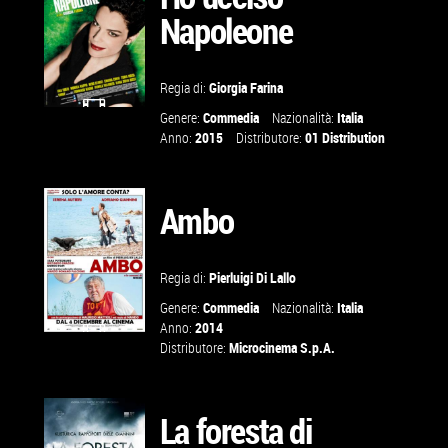
Napoleone
VAI ALLA
SCHEDA
Regia di:
Giorgia Farina
Genere:
Commedia
Nazionalità:
Italia
GUARDA IL
Anno:
2015
Distributore:
01 Distribution
TRAILER
Ambo
VAI ALLA
SCHEDA
Regia di:
Pierluigi Di Lallo
Genere:
Commedia
Nazionalità:
Italia
Anno:
2014
Distributore:
Microcinema S.p.A.
GUARDA IL
TRAILER
La foresta di