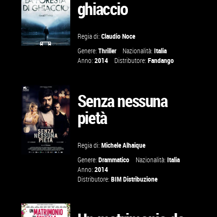
ghiaccio
VAI ALLA
SCHEDA
Regia di:
Claudio Noce
Genere:
Thriller
Nazionalità:
Italia
GUARDA IL
Anno:
2014
Distributore:
Fandango
TRAILER
Senza nessuna
VAI ALLA
pietà
SCHEDA
Regia di:
Michele Alhaique
Genere:
Drammatico
Nazionalità:
Italia
Anno:
2014
Distributore:
BIM Distribuzione
VAI ALLA
SCHEDA