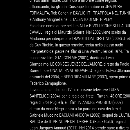
diretto dalla madre. Comincia a lavorare come regista,
affiancando, tra gli altri, Giuseppe Tornatore in UNA PURA
FORMALITÀ, Rob Cohen in DAYLIGHT - TRAPPOLA NEL TUNN
e Anthony Minghella ne IL TALENTO DI MR. RIPLEY.
Esordisce come attore nel film ALLA RIVOLUZIONE SULLA DU
CAVALLI, regia di Maurizio Sciarra. Nel 2002 viene scelto da
Madonna per interpretare TRAVOLTI DAL DESTINO (2003) diret
da Guy Ritchie. In questo remake, recita nello stesso ruolo
interpretato dal padre nel film di Lina Wertmüller del 1974. Tra 
successivi film: STAI CON ME (2001), diretto da Livia
Giampalmo, LE CONSEGUENZE DELL'AMORE, diretto da Paolo
Sorrentino e UNA TALPA AL BIOPARCO, regia di Fulvio Ottavian
entrambi del 2004, e NERO BIFAMILIARE (2007), opera prima 
Federico Zampaglione.
Lavora anche in fiction TV: le miniserie televisive LUISA
SANFELICE (2004), per la regia dei fratelli Taviani, 48 ORE (200
regia di Eros Puglielli, e il film TV AMORE PROIBITO (2007),
diretto da Anna Negri. entra a far parte dei cast dei film di
Gabriele Muccino BACIAMI ANCORA (2009), sequel de L'ULTI
BACIO e de IL PRINCIPE DEL DESERTO (Black Gold), regia di
Jean-Jacques Annaud (2011). Nel 2014 prende parte a diversi