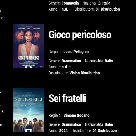
Genere:
Commedia
Nazionalità:
Italia
GUARDA IL
Anno:
- n.d. -
Distributore:
01 Distribution
A
TRAILER
 di
Gioco pericoloso
VAI ALLA
SCHEDA
Regia di:
Lucio Pellegrini
Genere:
Drammatico
Nazionalità:
Italia
Anno:
- n.d. -
Distributore:
Vision Distribution
GUARDA IL
TRAILER
y
Sei fratelli
da
VAI ALLA
e e
SCHEDA
Regia di:
Simone Godano
lm
Genere:
Drammatico
Nazionalità:
Italia
Anno:
2024
Distributore:
01 Distribution