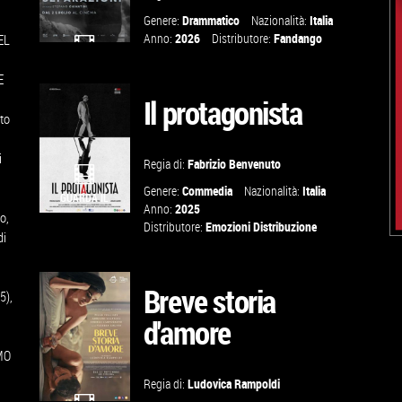
Genere:
Drammatico
Nazionalità:
Italia
Anno:
2026
Distributore:
Fandango
EL
GUARDA IL
E
TRAILER
Il protagonista
to
VAI ALLA
i
Regia di:
Fabrizio Benvenuto
SCHEDA
Genere:
Commedia
Nazionalità:
Italia
GUARDA IL
Anno:
2025
o,
TRAILER
Distributore:
Emozioni Distribuzione
di
TROVA IL
Breve storia
5),
CINEMA
d'amore
MO
VAI ALLA
Regia di:
Ludovica Rampoldi
SCHEDA