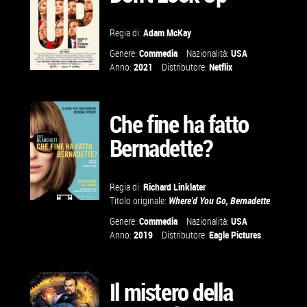
Regia di:
Adam McKay
Genere:
Commedia
Nazionalità:
USA
Anno:
2021
Distributore:
Netflix
GUARDA IL
TRAILER
Che fine ha fatto
Bernadette?
VAI ALLA
SCHEDA
Regia di:
Richard Linklater
Titolo originale:
Where'd You Go, Bernadette
GUARDA IL
Genere:
Commedia
Nazionalità:
USA
Anno:
2019
Distributore:
Eagle Pictures
TRAILER
Il mistero della
VAI ALLA
SCHEDA