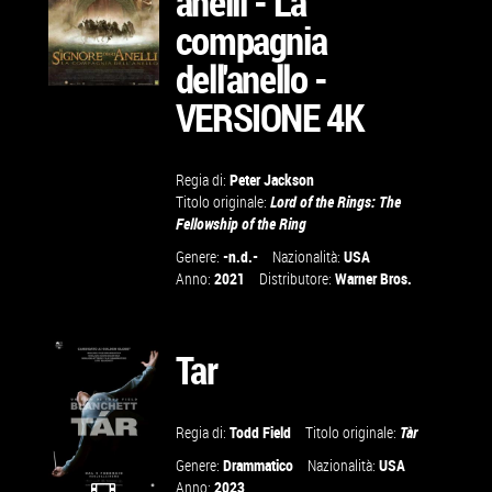
anelli - La
compagnia
dell'anello -
VERSIONE 4K
VAI ALLA
Regia di:
Peter Jackson
SCHEDA
Titolo originale:
Lord of the Rings: The
Fellowship of the Ring
Genere:
-n.d.-
Nazionalità:
USA
Anno:
2021
Distributore:
Warner Bros.
Tar
Regia di:
Todd Field
Titolo originale:
Tàr
Genere:
Drammatico
Nazionalità:
USA
Anno:
2023