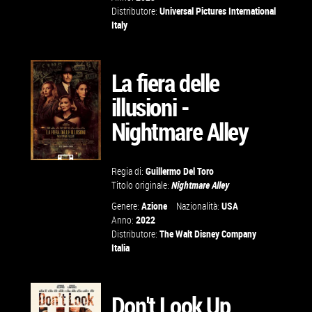
Distributore:
Universal Pictures International
GUARDA IL
Italy
TRAILER
La fiera delle
VAI ALLA
illusioni -
SCHEDA
Nightmare Alley
Regia di:
Guillermo Del Toro
GUARDA IL
Titolo originale:
Nightmare Alley
TRAILER
Genere:
Azione
Nazionalità:
USA
Anno:
2022
Distributore:
The Walt Disney Company
VAI ALLA
Italia
SCHEDA
Don't Look Up