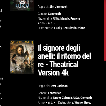
Regia di:
Jim Jarmusch
GUARDA IL
oli
Genere:
Commedia
TRAILER
Nazionalità:
USA
,
Irlanda
,
Francia
 e
Anno:
- n.d. -
a
Distributore:
Lucky Red Distribuzione
TROVA IL
CINEMA
Il signore degli
no
VAI ALLA
anelli: il ritorno del
SCHEDA
re - Theatrical
Version 4k
mma
o
Regia di:
Peter Jackson
è
VAI ALLA
Genere:
Fantastico
a
Nazionalità:
Nuova Zelanda, USA, Germania
SCHEDA
nn
Anno:
- n.d. -
Distributore:
Warner Bros.
E