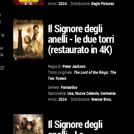
Anno:
2024
Distributore:
Eagle Pictures
GUARDA IL
O
i
TRAILER
Il Signore degli
 la
anelli - le due torri
VAI ALLA
(restaurato in 4K)
dei
SCHEDA
lla
Regia di:
Peter Jackson
020
Titolo originale:
The Lord of the Rings: The
Two Towers
VAI ALLA
Genere:
Fantastico
SCHEDA
Nazionalità:
Usa, Nuova Zelanda, Germania
Anno:
2024
Distributore:
Warner Bros.
Il Signore degli