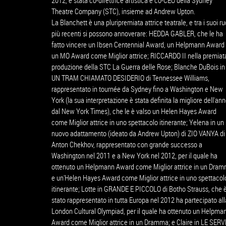
2012, è stata co-direttrice artistica e co-CEO della Sydney
Theatre Company (STC), insieme ad Andrew Upton.
La Blanchett è una pluripremiata attrice teatrale, e tra i suoi ru
più recenti si possono annoverare: HEDDA GABLER, che le ha
fatto vincere un Ibsen Centennial Award, un Helpmann Award
un MO Award come Miglior attrice; RICCARDO II nella premiat
produzione della STC La Guerra delle Rose; Blanche DuBois in
UN TRAM CHIAMATO DESIDERIO di Tennessee Williams,
rappresentato in tournée da Sydney fino a Washington e New
York (la sua interpretazione è stata definita la migliore dell'an
dal New York Times), che le è valso un Helen Hayes Award
come Miglior attrice in uno spettacolo itinerante; Yelena in un
nuovo adattamento (ideato da Andrew Upton) di ZIO VANYA di
Anton Chekhov, rappresentato con grande successo a
Washington nel 2011 e a New York nel 2012, per il quale ha
ottenuto un Helpmann Award come Miglior attrice in un Dra
e un'Helen Hayes Award come Miglior attrice in uno spettacol
itinerante; Lotte in GRANDE E PICCOLO di Botho Strauss, che 
stato rappresentato in tutta Europa nel 2012 ha partecipato all
London Cultural Olympiad, per il quale ha ottenuto un Helpma
Award come Miglior attrice in un Dramma; e Claire in LE SERV