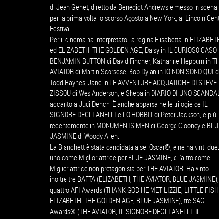
di Jean Genet, diretto da Benedict Andrews e messo in scena
per la prima volta lo scorso Agosto a New York, al Lincoln Cen
Festival.
Per il cinema ha interpretato: la regina Elisabetta in ELIZABET
ed ELIZABETH: THE GOLDEN AGE; Daisy in IL CURIOSO CASO 
BENJAMIN BUTTON di David Fincher; Katharine Hepburn in T
AVIATOR di Martin Scorsese; Bob Dylan in IO NON SONO QUI d
Todd Haynes; Jane in LE AVVENTURE ACQUATICHE DI STEVE
ZISSOU di Wes Anderson; e Sheba in DIARIO DI UNO SCANDA
accanto a Judi Dench. È anche apparsa nelle trilogie de IL
SIGNORE DEGLI ANELLI e LO HOBBIT di Peter Jackson, e più
recentemente in MONUMENTS MEN di George Clooney e BLU
JASMINE di Woody Allen.
La Blanchett è stata candidata a sei Oscar®, e ne ha vinti due:
uno come Miglior attrice per BLUE JASMINE, e l'altro come
Miglior attrice non protagonista per THE AVIATOR. Ha vinto
inoltre tre BAFTA (ELIZABETH, THE AVIATOR, BLUE JASMINE),
quattro AFI Awards (THANK GOD HE MET LIZZIE, LITTLE FISH
ELIZABETH: THE GOLDEN AGE, BLUE JASMINE), tre SAG
Awards® (THE AVIATOR, IL SIGNORE DEGLI ANELLI: IL