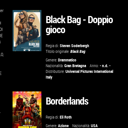
ter
Black Bag - Doppio
H
gioco
DI
HE
i
Regia di:
Steven Soderbergh
Titolo originale:
Black Bag
LO,
GUARDA IL
Genere:
Drammatico
Nazionalità:
Gran Bretagna
Anno:
- n.d. -
TRAILER
Distributore:
Universal Pictures International
E
Italy
VAI ALLA
SCHEDA
Borderlands
,
Regia di:
Eli Roth
Genere:
Azione
Nazionalità:
USA