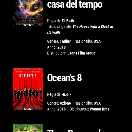
casa del tempo
Regia di:
Eli Roth
Titolo originale:
The House With a Clock in
Its Walls
GUARDA IL
Genere:
Thriller
Nazionalità:
USA
TRAILER
Anno:
2018
Distributore:
Leone Film Group
VAI ALLA
SCHEDA
Ocean's 8
Regia di:
-n.d.-
Genere:
Azione
Nazionalità:
USA
Anno:
2018
Distributore:
Warner Bros.
GUARDA IL
TRAILER