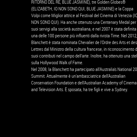
RITORNO DEL RE, BLUE JASMINE), tre Golden Globes®
(ELIZABETH, IO NON SONO QUI, BLUE JASMINE) e la Coppa
Volpi come Miglior attrice al Festival del Cinema di Venezia (I
NON SONO QUI). Ha anche ottenuto una Centenary Medal per 
suoi servigi alla società australiana, e nel 2007 è stata definita
una delle 100 persone più influenti dalla rivista Time. Nel 2012,
Blanchett è stata nominata Chevalier de l'Ordre des Arts et des
Lettres dal Ministro della cultura francese, in riconoscimento 
suoi contributi nel campo dell'arte. Inoltre, ha ottenuto una ste
sulla Hollywood Walk of Fame.
Nel 2008, la Blanchett ha partecipato all'Australia's National 2
Summit. Attualmente è un'ambasciatrice dell'Australian
Conservation Foundation e dell'Australian Academy of Cinema
and Television Arts. È sposata, ha tre figli e vive a Sydney.