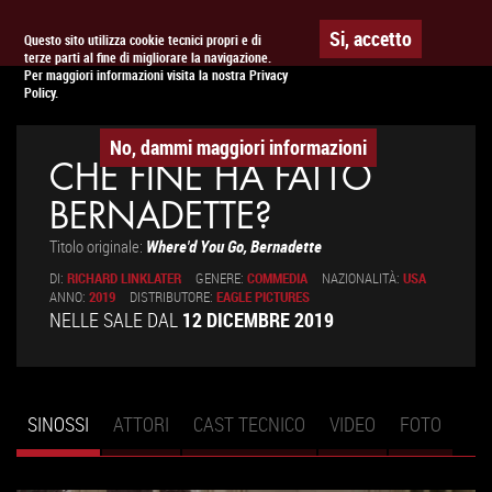
Togg
APPUNTAMENTO AL
CINEMA
Si, accetto
Questo sito utilizza cookie tecnici propri e di
terze parti al fine di migliorare la navigazione.
navig
Per maggiori informazioni visita la nostra Privacy
Policy.
No, dammi maggiori informazioni
CHE FINE HA FATTO
BERNADETTE?
Titolo originale:
Where'd You Go, Bernadette
DI:
RICHARD LINKLATER
GENERE:
COMMEDIA
NAZIONALITÀ:
USA
ANNO:
2019
DISTRIBUTORE:
EAGLE PICTURES
NELLE SALE DAL
12 DICEMBRE 2019
SINOSSI
(SCHEDA
ATTORI
CAST TECNICO
VIDEO
FOTO
Schede primarie
ATTIVA)