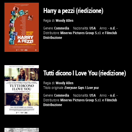
Harry a pezzi (riedizione)
VAI ALLA SCHEDA
Regia di:
Woody Allen
Genere:
Commedia
Nazionalità:
USA
Anno:
- n.d. -
Distributore:
Minerva Pictures Group S.r.l.
e
Filmclub
Distribuzione
Tutti dicono I Love You (riedizione)
VAI ALLA SCHEDA
Regia di:
Woody Allen
Titolo originale:
Everyone Says I Love you
Genere:
Commedia
Nazionalità:
USA
Anno:
- n.d. -
Distributore:
Minerva Pictures Group S.r.l.
e
Filmclub
Distribuzione