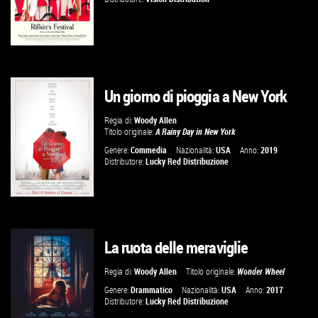
Un giorno di pioggia a New York
GUARDA IL TRAILER
Regia di:
Woody Allen
Titolo originale:
A Rainy Day in New York
VAI ALLA SCHEDA
Genere:
Commedia
Nazionalità:
USA
Anno:
2019
Distributore:
Lucky Red Distribuzione
La ruota delle meraviglie
GUARDA IL TRAILER
Regia di:
Woody Allen
Titolo originale:
Wonder Wheel
VAI ALLA SCHEDA
Genere:
Drammatico
Nazionalità:
USA
Anno:
2017
Distributore:
Lucky Red Distribuzione