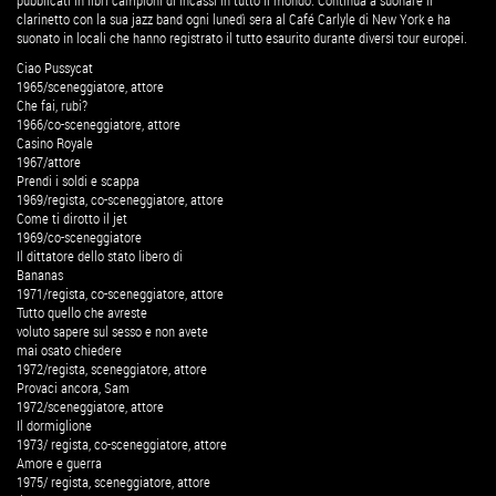
pubblicati in libri campioni di incassi in tutto il mondo. Continua a suonare il
clarinetto con la sua jazz band ogni lunedì sera al Café Carlyle di New York e ha
suonato in locali che hanno registrato il tutto esaurito durante diversi tour europei.
Ciao Pussycat
1965/sceneggiatore, attore
Che fai, rubi?
1966/co-sceneggiatore, attore
Casino Royale
1967/attore
Prendi i soldi e scappa
1969/regista, co-sceneggiatore, attore
Come ti dirotto il jet
1969/co-sceneggiatore
Il dittatore dello stato libero di
Bananas
1971/regista, co-sceneggiatore, attore
Tutto quello che avreste
voluto sapere sul sesso e non avete
mai osato chiedere
1972/regista, sceneggiatore, attore
Provaci ancora, Sam
1972/sceneggiatore, attore
Il dormiglione
1973/ regista, co-sceneggiatore, attore
Amore e guerra
1975/ regista, sceneggiatore, attore