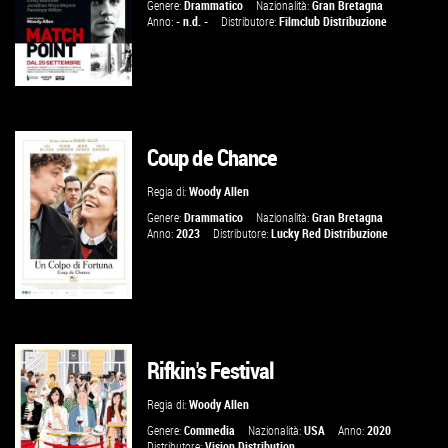
Genere:
Drammatico
Nazionalità:
Gran Bretagna
Anno:
- n.d. -
Distributore:
Filmclub Distribuzione
Coup de Chance
GUARDA IL TRAILER
Regia di:
Woody Allen
VAI ALLA SCHEDA
Genere:
Drammatico
Nazionalità:
Gran Bretagna
Anno:
2023
Distributore:
Lucky Red Distribuzione
Rifkin's Festival
GUARDA IL TRAILER
Regia di:
Woody Allen
VAI ALLA SCHEDA
Genere:
Commedia
Nazionalità:
USA
Anno:
2020
Distributore:
Vision Distribution