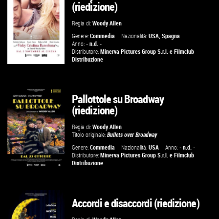
(riedizione)
VAI ALLA SCHEDA
Regia di:
Woody Allen
Genere:
Commedia
Nazionalità:
USA
,
Spagna
Anno:
- n.d. -
Distributore:
Minerva Pictures Group S.r.l.
e
Filmclub
Distribuzione
Pallottole su Broadway
(riedizione)
VAI ALLA SCHEDA
Regia di:
Woody Allen
Titolo originale:
Bullets over Broadway
Genere:
Commedia
Nazionalità:
USA
Anno:
- n.d. -
Distributore:
Minerva Pictures Group S.r.l.
e
Filmclub
Distribuzione
Accordi e disaccordi (riedizione)
VAI ALLA SCHEDA