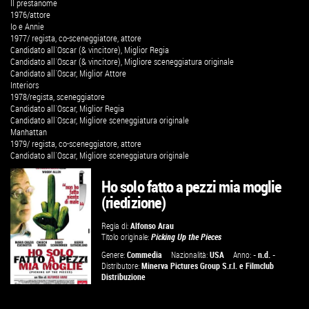
Il prestanome
1976/attore
Io e Annie
1977/ regista, co-sceneggiatore, attore
Candidato all´Oscar (& vincitore), Miglior Regia
Candidato all´Oscar (& vincitore), Migliore sceneggiatura originale
Candidato all´Oscar, Miglior Attore
Interiors
1978/regista, sceneggiatore
Candidato all´Oscar, Miglior Regia
Candidato all´Oscar, Migliore sceneggiatura originale
Manhattan
1979/ regista, co-sceneggiatore, attore
Candidato all´Oscar, Migliore sceneggiatura originale
Ho solo fatto a pezzi mia moglie
(riedizione)
Regia di:
Alfonso Arau
Titolo originale:
Picking Up the Pieces
Genere:
Commedia
Nazionalità:
USA
Anno:
- n.d. -
Distributore:
Minerva Pictures Group S.r.l.
e
Filmclub
Distribuzione