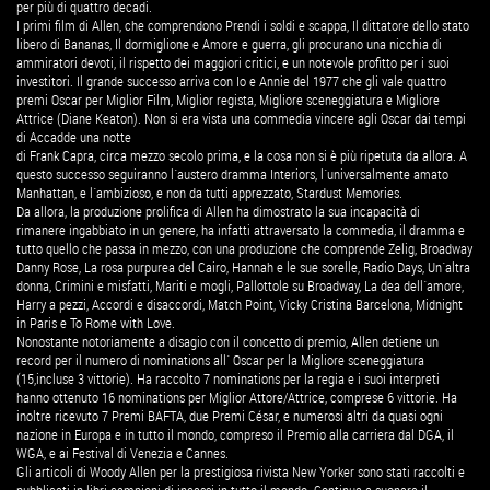
per più di quattro decadi.
I primi film di Allen, che comprendono Prendi i soldi e scappa, Il dittatore dello stato
libero di Bananas, Il dormiglione e Amore e guerra, gli procurano una nicchia di
ammiratori devoti, il rispetto dei maggiori critici, e un notevole profitto per i suoi
investitori. Il grande successo arriva con Io e Annie del 1977 che gli vale quattro
premi Oscar per Miglior Film, Miglior regista, Migliore sceneggiatura e Migliore
Attrice (Diane Keaton). Non si era vista una commedia vincere agli Oscar dai tempi
di Accadde una notte
di Frank Capra, circa mezzo secolo prima, e la cosa non si è più ripetuta da allora. A
questo successo seguiranno l´austero dramma Interiors, l´universalmente amato
Manhattan, e l´ambizioso, e non da tutti apprezzato, Stardust Memories.
Da allora, la produzione prolifica di Allen ha dimostrato la sua incapacità di
rimanere ingabbiato in un genere, ha infatti attraversato la commedia, il dramma e
tutto quello che passa in mezzo, con una produzione che comprende Zelig, Broadway
Danny Rose, La rosa purpurea del Cairo, Hannah e le sue sorelle, Radio Days, Un´altra
donna, Crimini e misfatti, Mariti e mogli, Pallottole su Broadway, La dea dell´amore,
Harry a pezzi, Accordi e disaccordi, Match Point, Vicky Cristina Barcelona, Midnight
in Paris e To Rome with Love.
Nonostante notoriamente a disagio con il concetto di premio, Allen detiene un
record per il numero di nominations all´ Oscar per la Migliore sceneggiatura
(15,incluse 3 vittorie). Ha raccolto 7 nominations per la regia e i suoi interpreti
hanno ottenuto 16 nominations per Miglior Attore/Attrice, comprese 6 vittorie. Ha
inoltre ricevuto 7 Premi BAFTA, due Premi César, e numerosi altri da quasi ogni
nazione in Europa e in tutto il mondo, compreso il Premio alla carriera dal DGA, il
WGA, e ai Festival di Venezia e Cannes.
Gli articoli di Woody Allen per la prestigiosa rivista New Yorker sono stati raccolti e