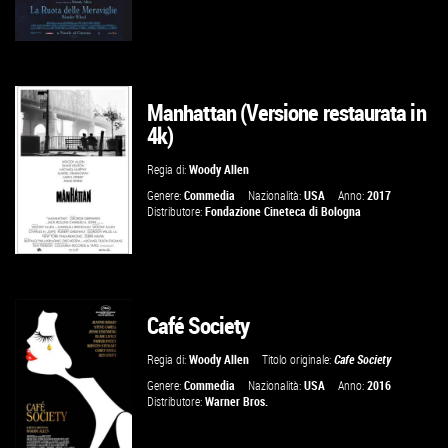
Manhattan (Versione restaurata in
GUARDA IL TRAILER
4k)
VAI ALLA SCHEDA
Regia di:
Woody Allen
Genere:
Commedia
Nazionalità:
USA
Anno:
2017
Distributore:
Fondazione Cineteca di Bologna
Café Society
GUARDA IL TRAILER
Regia di:
Woody Allen
Titolo originale:
Cafe Society
VAI ALLA SCHEDA
Genere:
Commedia
Nazionalità:
USA
Anno:
2016
Distributore:
Warner Bros.