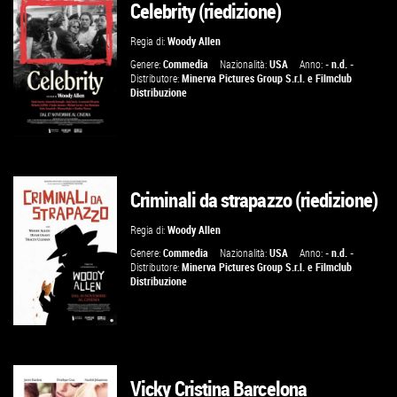
Celebrity (riedizione)
VAI ALLA SCHEDA
Regia di:
Woody Allen
Genere:
Commedia
Nazionalità:
USA
Anno:
- n.d. -
Distributore:
Minerva Pictures Group S.r.l.
e
Filmclub
Distribuzione
Criminali da strapazzo (riedizione)
VAI ALLA SCHEDA
Regia di:
Woody Allen
Genere:
Commedia
Nazionalità:
USA
Anno:
- n.d. -
Distributore:
Minerva Pictures Group S.r.l.
e
Filmclub
Distribuzione
Vicky Cristina Barcelona