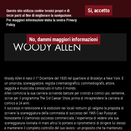
Togg
APPUNTAMENTO AL
CINEMA
Si, accetto
Questo sito utilizza cookie tecnici propri e di
terze parti al fine di migliorare la navigazione.
navig
Per maggiori informazioni visita la nostra Privacy
Policy.
No, dammi maggiori informazioni
WOODY ALLEN
Woody Allen è nato il 1° Dicembre del 1935 nel quartiere di Brooklyn a New York. E´
un umorista, sceneggiatore, regista cinematografico, commediografo, attore,
saggista e musicista conosciuto in tutto il mondo.
Allen comincia la sua carriera scrivendo battute per cronisti e comici poi, ventenne,
scrive per il programma The Sid Caesar Show, prima di intraprendere la carriera di
comico a 24 anni.
Il successo in televisione e le esibizioni nei locali notturni gli valgono la proposta di
scrivere la sceneggiatura della commedia di successo del 1965 Ciao Pussycat.
Nonostante il clamoroso successo commerciale, l´esperienza di vedere una sua
sceneggiatura rovinata in mani altrui lo portano a ripromettersi di dirigere lui stesso
e mantenere il completo controllo del suo lavoro - un proposito che ha mantenuto