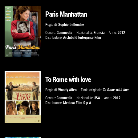
Paris Manhattan
VAI ALLA SCHEDA
Regia di:
Sophie Lellouche
Genere:
Commedia
Nazionalità:
Francia
Anno:
2012
Distributore:
Archibald Enterprise Film
To Rome with love
VAI ALLA SCHEDA
Regia di:
Woody Allen
Titolo originale:
To Rome with love
Genere:
Commedia
Nazionalità:
USA
Anno:
2012
Distributore:
Medusa Film S.p.A.