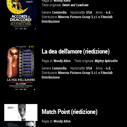
Regia di:
Woody Allen
Titolo originale:
Sweet and Lowdown
Genere:
Commedia
Nazionalità:
USA
Anno:
- n.d. -
Distributore:
Minerva Pictures Group S.r.l.
e
Filmclub
Distribuzione
La dea dell'amore (riedizione)
GUARDA IL TRAILER
Regia di:
Woody Allen
Titolo originale:
Mighty Aphrodite
VAI ALLA SCHEDA
Genere:
Commedia
Nazionalità:
USA
Anno:
- n.d. -
Distributore:
Minerva Pictures Group S.r.l.
e
Filmclub
Distribuzione
Match Point (riedizione)
GUARDA IL TRAILER
Regia di:
Woody Allen
VAI ALLA SCHEDA