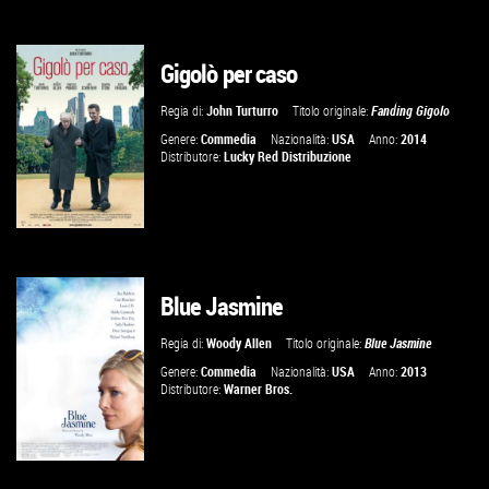
Gigolò per caso
GUARDA IL TRAILER
Regia di:
John Turturro
Titolo originale:
Fanding Gigolo
VAI ALLA SCHEDA
Genere:
Commedia
Nazionalità:
USA
Anno:
2014
Distributore:
Lucky Red Distribuzione
Blue Jasmine
VAI ALLA SCHEDA
Regia di:
Woody Allen
Titolo originale:
Blue Jasmine
Genere:
Commedia
Nazionalità:
USA
Anno:
2013
Distributore:
Warner Bros.