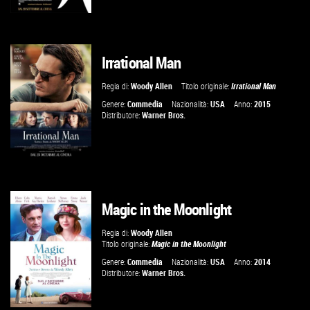
Irrational Man
GUARDA IL TRAILER
Regia di:
Woody Allen
Titolo originale:
Irrational Man
VAI ALLA SCHEDA
Genere:
Commedia
Nazionalità:
USA
Anno:
2015
Distributore:
Warner Bros.
Magic in the Moonlight
GUARDA IL TRAILER
Regia di:
Woody Allen
Titolo originale:
Magic in the Moonlight
VAI ALLA SCHEDA
Genere:
Commedia
Nazionalità:
USA
Anno:
2014
Distributore:
Warner Bros.