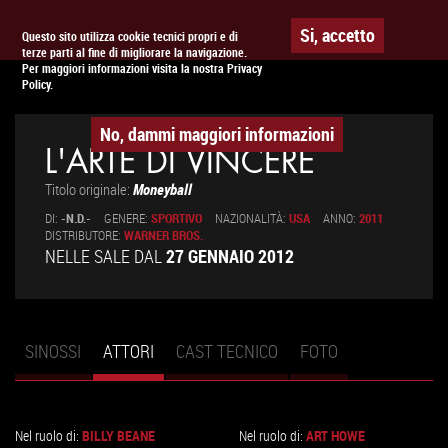
Togg
APPUNTAMENTO AL
CINEMA
Si, accetto
Questo sito utilizza cookie tecnici propri e di
terze parti al fine di migliorare la navigazione.
navig
Per maggiori informazioni visita la nostra Privacy
Policy.
No, dammi maggiori informazioni
L'ARTE DI VINCERE
Titolo originale:
Moneyball
DI:
-N.D.-
GENERE:
SPORTIVO
NAZIONALITÀ:
USA
ANNO:
2011
DISTRIBUTORE:
WARNER BROS.
NELLE SALE DAL
27 GENNAIO 2012
SINOSSI
ATTORI
(SCHEDA
CAST TECNICO
FOTO
Schede primarie
ATTIVA)
Nel ruolo di:
BILLY BEANE
Nel ruolo di:
ART HOWE