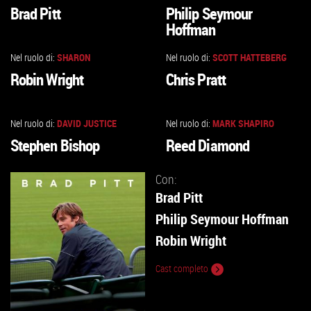
VAI
VAI
Brad Pitt
Philip Seymour
ALLA
ALLA
Hoffman
SCHEDA
SCHEDA
Nel ruolo di:
SHARON
Nel ruolo di:
SCOTT HATTEBERG
VAI
VAI
Robin Wright
Chris Pratt
ALLA
ALLA
SCHEDA
SCHEDA
Nel ruolo di:
DAVID JUSTICE
Nel ruolo di:
MARK SHAPIRO
VAI
VAI
Stephen Bishop
Reed Diamond
ALLA
ALLA
SCHEDA
SCHEDA
Con:
Brad Pitt
Philip Seymour Hoffman
Robin Wright
Cast completo