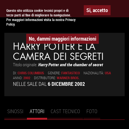
Togg
APPUNTAMENTO AL
CINEMA
Si, accetto
Questo sito utilizza cookie tecnici propri e di
terze parti al fine di migliorare la navigazione.
navig
Per maggiori informazioni visita la nostra Privacy
Policy.
No, dammi maggiori informazioni
HARRY POTTER E LA
CAMERA DEI SEGRETI
Titolo originale:
Harry Potter and the chamber of secret
DI:
CHRIS COLUMBUS
GENERE:
FANTASTICO
NAZIONALITÀ:
USA
ANNO:
2002
DISTRIBUTORE:
WARNER BROS.
NELLE SALE DAL
6 DICEMBRE 2002
SINOSSI
ATTORI
(SCHEDA
CAST TECNICO
FOTO
Schede primarie
ATTIVA)