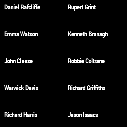
Daniel Rafcliffe
Rupert Grint
VAI
VAI
ALLA
ALLA
SCHEDA
SCHEDA
Emma Watson
Kenneth Branagh
VAI
VAI
ALLA
ALLA
SCHEDA
SCHEDA
John Cleese
Robbie Coltrane
VAI
VAI
ALLA
ALLA
SCHEDA
SCHEDA
Warwick Davis
Richard Griffiths
VAI
VAI
ALLA
ALLA
SCHEDA
SCHEDA
Richard Harris
Jason Isaacs
VAI
VAI
ALLA
ALLA