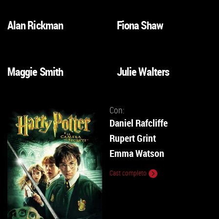
SCHEDA
SCHEDA
Alan Rickman
Fiona Shaw
VAI
VAI
ALLA
ALLA
SCHEDA
SCHEDA
Maggie Smith
Julie Walters
VAI
VAI
ALLA
ALLA
SCHEDA
SCHEDA
Con:
Daniel Rafcliffe
Rupert Grint
Emma Watson
Cast completo