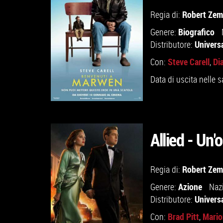
GUARDA IL TRAILER
Robert Zem
Regia di:
Biografico
Genere:
VAI ALLA SCHEDA
Universa
Distributore:
Steve Carell
Di
Con:
,
Data di uscita nelle s
Allied - Un
GUARDA IL TRAILER
Robert Zem
Regia di:
Azione
Genere:
Naz
VAI ALLA SCHEDA
Universa
Distributore:
Brad Pitt
Mario
Con:
,