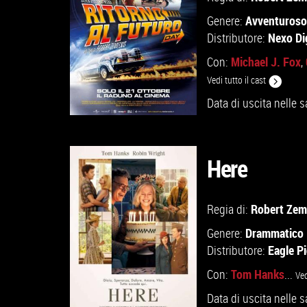
Avventuroso
Genere:
Nexo Dig
Distributore:
Michael J. Fox
Con:
,
Vedi tutto il cast
Data di uscita nelle s
Here
GUARDA IL TRAILER
Robert Zem
Regia di:
Drammatico
Genere:
VAI ALLA SCHEDA
Eagle P
Distributore:
Tom Hanks
Con:
...
Ved
Data di uscita nelle s