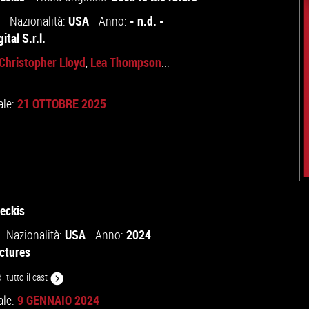
USA
- n.d. -
Nazionalità:
Anno:
ital S.r.l.
Christopher Lloyd
Lea Thompson
,
...
21 OTTOBRE 2025
ale:
eckis
USA
2024
Nazionalità:
Anno:
ictures
i tutto il cast
9 GENNAIO 2024
ale: