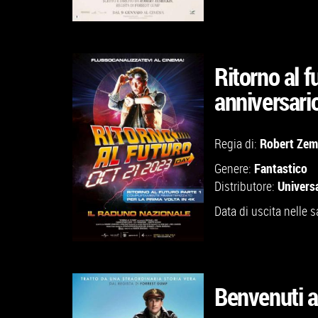
Ritorno al f
anniversari
GUARDA IL TRAILER
Robert Zem
Regia di:
VAI ALLA SCHEDA
Fantastico
Genere:
Universa
Distributore:
Data di uscita nelle s
Benvenuti 