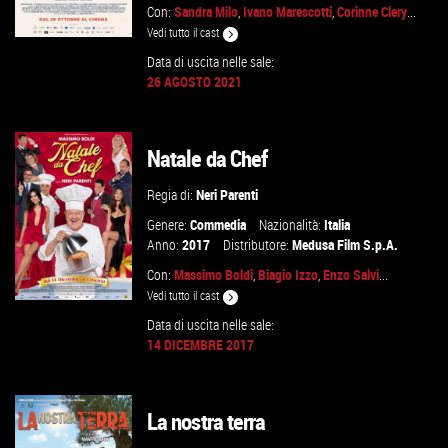
Con:
Sandra Milo
,
Ivano Marescotti
,
Corinne Clery
...
Vedi tutto il cast
Data di uscita nelle sale:
26 AGOSTO 2021
GUARDA IL TRAILER
Natale da Chef
VAI ALLA SCHEDA
Regia di:
Neri Parenti
Genere:
Commedia
Nazionalità:
Italia
Anno:
2017
Distributore:
Medusa Film S.p.A.
Con:
Massimo Boldi
,
Biagio Izzo
,
Enzo Salvi
...
Vedi tutto il cast
Data di uscita nelle sale:
14 DICEMBRE 2017
GUARDA IL TRAILER
La nostra terra
VAI ALLA SCHEDA