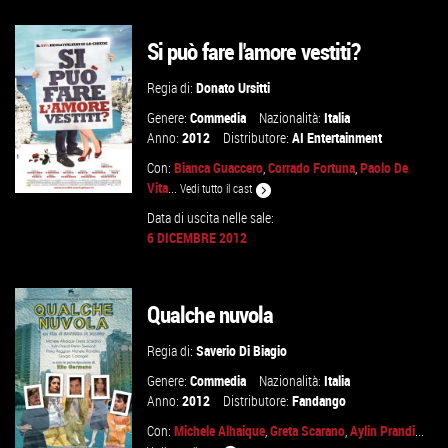
VAI ALLA SCHEDA
Si può fare l'amore vestiti?
Regia di:
Donato Ursitti
Genere:
Commedia
Nazionalità:
Italia
Anno:
2012
Distributore:
AI Entertainment
Con:
Bianca Guaccero
,
Corrado Fortuna
,
Paolo De
Vita
...
Vedi tutto il cast
Data di uscita nelle sale:
6 DICEMBRE 2012
VAI ALLA SCHEDA
Qualche nuvola
Regia di:
Saverio Di Biagio
Genere:
Commedia
Nazionalità:
Italia
Anno:
2012
Distributore:
Fandango
Con:
Michele Alhaique
,
Greta Scarano
,
Aylin Prandi
...