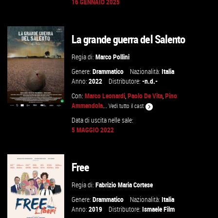
16 GENNAIO 2025
VAI ALLA SCHEDA
La grande guerra del Salento
Regia di:
Marco Pollini
Genere:
Drammatico
Nazionalità:
Italia
Anno:
2022
Distributore:
-n.d.-
Con:
Marco Leonardi
,
Paolo De Vita
,
Pino
Ammendola
...
Vedi tutto il cast
Data di uscita nelle sale:
5 MAGGIO 2022
GUARDA IL TRAILER
Free
VAI ALLA SCHEDA
Regia di:
Fabrizio Maria Cortese
Genere:
Drammatico
Nazionalità:
Italia
Anno:
2019
Distributore:
Ismaele Film