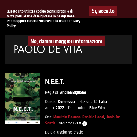
Togg
APPUNTAMENTO AL
CINEMA
Si, accetto
Questo sito utilizza cookie tecnici propri e di
terze parti al fine di migliorare la navigazione.
navig
Per maggiori informazioni visita la nostra Privacy
Policy.
No, dammi maggiori informazioni
PAOLO DE VITA
N.E.E.T.
Regia di:
Andrea Biglione
Genere:
Commedia
Nazionalità:
Italia
Anno:
2022
Distributore:
Blue Film
Con:
Maurizio Bousso
,
Daniele Locci
,
Uccio De
Santis
...
Vedi tutto il cast
Data di uscita nelle sale: