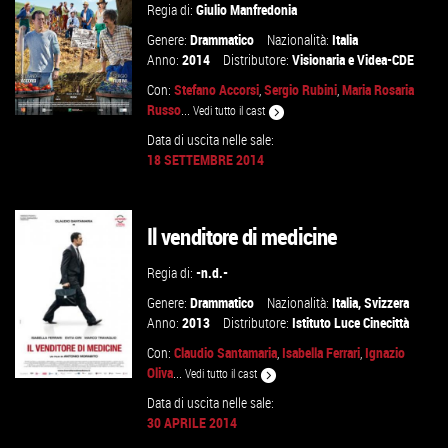
Regia di:
Giulio Manfredonia
Genere:
Drammatico
Nazionalità:
Italia
Anno:
2014
Distributore:
Visionaria
e
Videa-CDE
Con:
Stefano Accorsi
,
Sergio Rubini
,
Maria Rosaria
Russo
...
Vedi tutto il cast
Data di uscita nelle sale:
18 SETTEMBRE 2014
VAI ALLA SCHEDA
Il venditore di medicine
Regia di:
-n.d.-
Genere:
Drammatico
Nazionalità:
Italia
,
Svizzera
Anno:
2013
Distributore:
Istituto Luce Cinecittà
Con:
Claudio Santamaria
,
Isabella Ferrari
,
Ignazio
Oliva
...
Vedi tutto il cast
Data di uscita nelle sale:
30 APRILE 2014