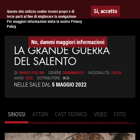
Togg
APPUNTAMENTO AL
CINEMA
Si, accetto
Questo sito utilizza cookie tecnici propri e di
terze parti al fine di migliorare la navigazione.
navig
Per maggiori informazioni visita la nostra Privacy
Policy.
No, dammi maggiori informazioni
LA GRANDE GUERRA
DEL SALENTO
DI:
MARCO POLLINI
GENERE:
DRAMMATICO
NAZIONALITÀ:
ITALIA
ANNO:
2022
DISTRIBUTORE:
-N.D.-
NELLE SALE DAL
5 MAGGIO 2022
SINOSSI
(SCHEDA
ATTORI
CAST TECNICO
VIDEO
FOTO
Schede primarie
ATTIVA)