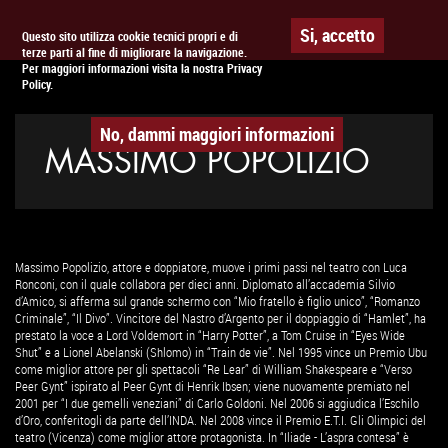
Togg
APPUNTAMENTO AL
CINEMA
Si, accetto
Questo sito utilizza cookie tecnici propri e di
terze parti al fine di migliorare la navigazione.
navig
Per maggiori informazioni visita la nostra Privacy
Policy.
No, dammi maggiori informazioni
MASSIMO POPOLIZIO
Massimo Popolizio, attore e doppiatore, muove i primi passi nel teatro con Luca
Ronconi, con il quale collabora per dieci anni. Diplomato all’accademia Silvio
d’Amico, si afferma sul grande schermo con “Mio fratello è figlio unico”, “Romanzo
Criminale”, “Il Divo”. Vincitore del Nastro d’Argento per il doppiaggio di “Hamlet”, ha
prestato la voce a Lord Voldemort in “Harry Potter”, a Tom Cruise in “Eyes Wide
Shut” e a Lionel Abelanski (Shlomo) in “Train de vie”. Nel 1995 vince un Premio Ubu
come miglior attore per gli spettacoli “Re Lear” di William Shakespeare e “Verso
Peer Gynt” ispirato al Peer Gynt di Henrik Ibsen; viene nuovamente premiato nel
2001 per “I due gemelli veneziani” di Carlo Goldoni. Nel 2006 si aggiudica l’Eschilo
d’Oro, conferitogli da parte dell’INDA. Nel 2008 vince il Premio E.T.I. Gli Olimpici del
teatro (Vicenza) come miglior attore protagonista. In “Iliade - L’aspra contesa” è