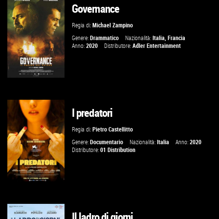
Governance
GUARDA IL TRAILER
Regia di:
Michael Zampino
VAI ALLA SCHEDA
Genere:
Drammatico
Nazionalità:
Italia
,
Francia
Anno:
2020
Distributore:
Adler Entertainment
I predatori
VAI ALLA SCHEDA
Regia di:
Pietro Castellitto
Genere:
Documentario
Nazionalità:
Italia
Anno:
2020
Distributore:
01 Distribution
Il ladro di giorni
GUARDA IL TRAILER