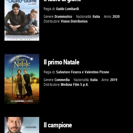
Regia di:
Guido Lombardi
VAI ALLA SCHEDA
Genere:
Drammatico
Nazionalità:
Italia
Anno:
2020
Distributore:
Vision Distribution
Il primo Natale
GUARDA IL TRAILER
Regia di:
Salvatore Ficarra
e
Valentino Picone
VAI ALLA SCHEDA
Genere:
Commedia
Nazionalità:
Italia
Anno:
2019
Distributore:
Medusa Film S.p.A.
Il campione
GUARDA IL TRAILER