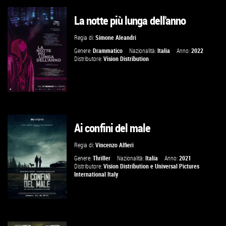
La notte più lunga dell'anno
GUARDA IL TRAILER
Regia di:
Simone Aleandri
VAI ALLA SCHEDA
Genere:
Drammatico
Nazionalità:
Italia
Anno:
2022
Distributore:
Vision Distribution
Ai confini del male
GUARDA IL TRAILER
Regia di:
Vincenzo Alfieri
VAI ALLA SCHEDA
Genere:
Thriller
Nazionalità:
Italia
Anno:
2021
Distributore:
Vision Distribution
e
Universal Pictures
International Italy