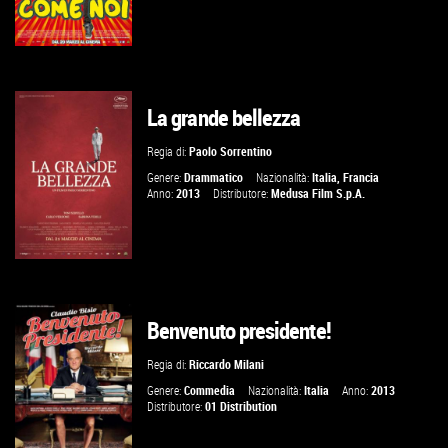
La grande bellezza
VAI ALLA SCHEDA
Regia di:
Paolo Sorrentino
Genere:
Drammatico
Nazionalità:
Italia
,
Francia
Anno:
2013
Distributore:
Medusa Film S.p.A.
Benvenuto presidente!
VAI ALLA SCHEDA
Regia di:
Riccardo Milani
Genere:
Commedia
Nazionalità:
Italia
Anno:
2013
Distributore:
01 Distribution