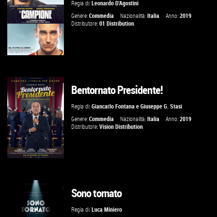
Regia di:
Leonardo D'Agostini
VAI ALLA SCHEDA
Genere:
Commedia
Nazionalità:
Italia
Anno:
2019
Distributore:
01 Distribution
Bentornato Presidente!
GUARDA IL TRAILER
Regia di:
Giancarlo Fontana
e
Giuseppe G. Stasi
VAI ALLA SCHEDA
Genere:
Commedia
Nazionalità:
Italia
Anno:
2019
Distributore:
Vision Distribution
Sono tornato
GUARDA IL TRAILER
Regia di:
Luca Miniero