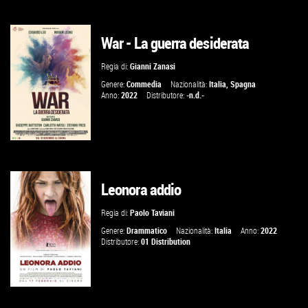
War - La guerra desiderata
GUARDA IL TRAILER
Regia di:
Gianni Zanasi
VAI ALLA SCHEDA
Genere:
Commedia
Nazionalità:
Italia
,
Spagna
Anno:
2022
Distributore:
-n.d.-
Leonora addio
GUARDA IL TRAILER
Regia di:
Paolo Taviani
VAI ALLA SCHEDA
Genere:
Drammatico
Nazionalità:
Italia
Anno:
2022
Distributore:
01 Distribution