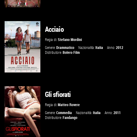
Acciaio
VAI ALLA SCHEDA
Regia di:
Stefano Mordini
Genere:
Drammatico
Nazionalità:
Italia
Anno:
2012
Distributore:
Bolero Film
Gli sfiorati
VAI ALLA SCHEDA
Regia di:
Matteo Rovere
Genere:
Commedia
Nazionalità:
Italia
Anno:
2011
Distributore:
Fandango