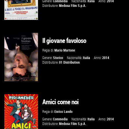
Genere:
Commedia
Nazionalità:
Italia
Anno:
2014
Distributore:
Medusa Film S.p.A.
Il giovane favoloso
VAI ALLA SCHEDA
Regia di:
Mario Martone
Genere:
Storico
Nazionalità:
Italia
Anno:
2014
Distributore:
01 Distribution
Amici come noi
VAI ALLA SCHEDA
Regia di:
Enrico Lando
Genere:
Commedia
Nazionalità:
Italia
Anno:
2014
Distributore:
Medusa Film S.p.A.