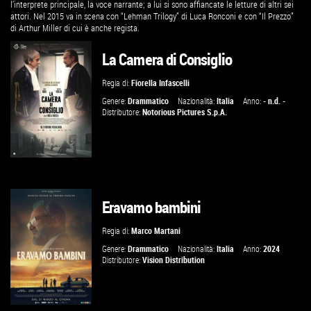
l’interprete principale, la voce narrante; a lui si sono affiancate le letture di altri sei
attori. Nel 2015 va in scena con “Lehman Trilogy” di Luca Ronconi e con “Il Prezzo”
di Arthur Miller di cui è anche regista.
La Camera di Consiglio
Regia di:
Fiorella Infascelli
Genere:
Drammatico
Nazionalità:
Italia
Anno:
- n.d. -
Distributore:
Notorious Pictures S.p.A.
Eravamo bambini
GUARDA IL TRAILER
Regia di:
Marco Martani
VAI ALLA SCHEDA
Genere:
Drammatico
Nazionalità:
Italia
Anno:
2024
Distributore:
Vision Distribution