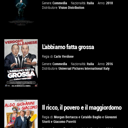
VAI ALLA SCHEDA
Genere:
Commedia
Nazionalità:
Italia
Anno:
2018
Distributore:
Vision Distribution
L'abbiamo fatta grossa
GUARDA IL TRAILER
Regia di:
Carlo Verdone
VAI ALLA SCHEDA
Genere:
Commedia
Nazionalità:
Italia
Anno:
2016
Distributore:
Universal Pictures International Italy
Il ricco, il povero e il maggiordomo
GUARDA IL TRAILER
Regia di:
Morgan Bertacca
e
Cataldo Baglio
e
Giovanni
Storti
e
Giacomo Poretti
VAI ALLA SCHEDA