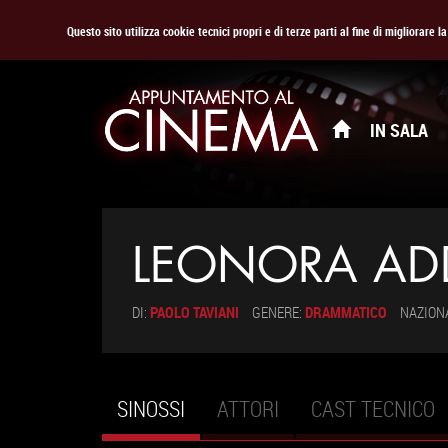
Questo sito utilizza cookie tecnici propri e di terze parti al fine di migliorare 
IN SALA
LEONORA AD
DI:
PAOLO TAVIANI
GENERE:
DRAMMATICO
NAZION
SINOSSI
(SCHEDA
ATTORI
CAST TECNICO
Schede primarie
ATTIVA)