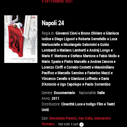
9 SETTEMBRE 2021
GUARDA IL TRAILER
Napoli 24
VAI ALLA SCHEDA
Regia di:
Giovanni Cioni
e
Bruno Oliviero
e
Gianluca
Iodice
e
Diego Liguori
e
Roberta Serretiello
e
Luca
Martusciello
e
Nicolangelo Gelormini
e
Guido
Lombardi
e
Mariano Lamberti
e
Andrej Longo
e
Mario F. Martone
e
Stefano Martone
e
Fabio Mollo
e
Mario Spada
e
Pietro Marcello
e
Andrea Canova
e
Lorenzo Cioffi
e
Corrado Costetti
e
Massimiliano
Pacifico
e
Marcello Sannino
e
Federico Mazzi
e
Vincenzo Cavallo
e
Gianluca Loffredo
e
Daria
D'Antonio
e
Ugo Capolupo
e
Paolo Sorrentino
VAI ALLA SCHEDA
Genere:
Documentario
Nazionalità:
Italia
Anno:
2011
Distributore:
Cinecittà Luce
e
Indigo Film
e
Teatri
Uniti
Con:
Benedetta Parenti
,
Ivan Dalia
,
Alessandro
Romano
...
Vedi tutto il cast