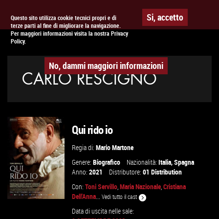
Togg
APPUNTAMENTO AL
CINEMA
Si, accetto
Questo sito utilizza cookie tecnici propri e di
terze parti al fine di migliorare la navigazione.
navig
Per maggiori informazioni visita la nostra Privacy
Policy.
No, dammi maggiori informazioni
CARLO RESCIGNO
Qui rido io
Regia di:
Mario Martone
Genere:
Biografico
Nazionalità:
Italia
,
Spagna
Anno:
2021
Distributore:
01 Distribution
Con:
Toni Servillo
,
Maria Nazionale
,
Cristiana
Dell'Anna
...
Vedi tutto il cast
Data di uscita nelle sale: