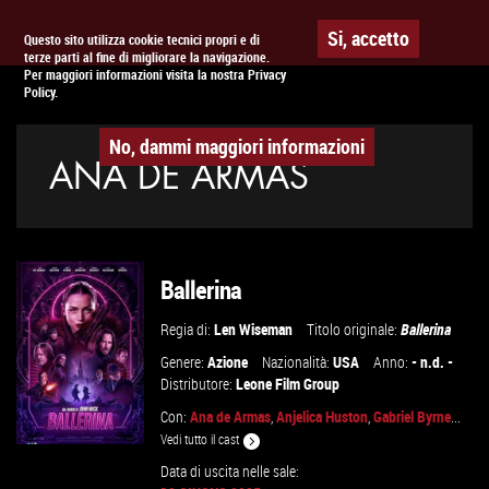
Togg
APPUNTAMENTO AL
CINEMA
Si, accetto
Questo sito utilizza cookie tecnici propri e di
terze parti al fine di migliorare la navigazione.
navig
Per maggiori informazioni visita la nostra Privacy
Policy.
No, dammi maggiori informazioni
ANA DE ARMAS
Ballerina
Regia di:
Len Wiseman
Titolo originale:
Ballerina
Genere:
Azione
Nazionalità:
USA
Anno:
- n.d. -
Distributore:
Leone Film Group
Con:
Ana de Armas
,
Anjelica Huston
,
Gabriel Byrne
...
Vedi tutto il cast
Data di uscita nelle sale: