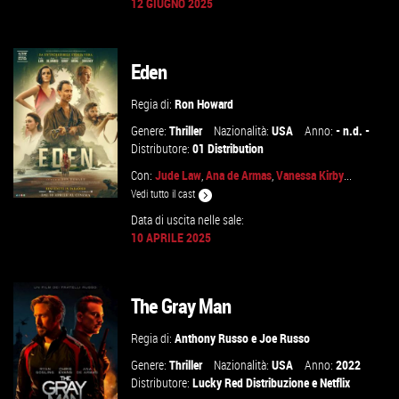
12 GIUGNO 2025
GUARDA IL TRAILER
Eden
VAI ALLA SCHEDA
Regia di:
Ron Howard
Genere:
Thriller
Nazionalità:
USA
Anno:
- n.d. -
Distributore:
01 Distribution
Con:
Jude Law
,
Ana de Armas
,
Vanessa Kirby
...
Vedi tutto il cast
Data di uscita nelle sale:
10 APRILE 2025
GUARDA IL TRAILER
The Gray Man
VAI ALLA SCHEDA
Regia di:
Anthony Russo
e
Joe Russo
Genere:
Thriller
Nazionalità:
USA
Anno:
2022
Distributore:
Lucky Red Distribuzione
e
Netflix