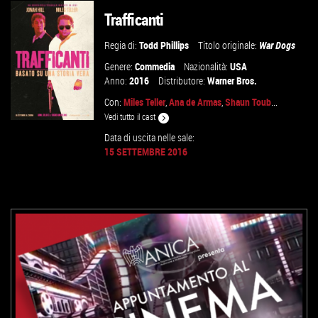
Trafficanti
VAI ALLA SCHEDA
Regia di:
Todd Phillips
Titolo originale:
War Dogs
Genere:
Commedia
Nazionalità:
USA
Anno:
2016
Distributore:
Warner Bros.
Con:
Miles Teller
,
Ana de Armas
,
Shaun Toub
...
Vedi tutto il cast
Data di uscita nelle sale:
15 SETTEMBRE 2016
GUARDA IL TRAILER
VAI ALLA SCHEDA