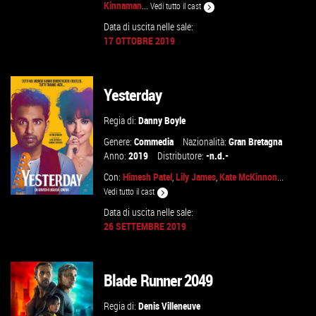
Kinnaman
...
Vedi tutto il cast
Data di uscita nelle sale:
GUARDA IL TRAILER
17 OTTOBRE 2019
VAI ALLA SCHEDA
Yesterday
Regia di:
Danny Boyle
Genere:
Commedia
Nazionalità:
Gran Bretagna
Anno:
2019
Distributore:
-n.d.-
Con:
Himesh Patel
,
Lily James
,
Kate McKinnon
...
Vedi tutto il cast
Data di uscita nelle sale:
26 SETTEMBRE 2019
GUARDA IL TRAILER
Blade Runner 2049
VAI ALLA SCHEDA
Regia di:
Denis Villeneuve