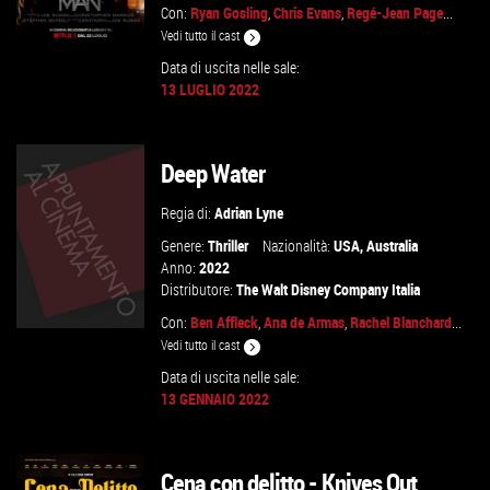
Con:
Ryan Gosling
,
Chris Evans
,
Regé-Jean Page
...
Vedi tutto il cast
Data di uscita nelle sale:
13 LUGLIO 2022
GUARDA IL TRAILER
Deep Water
VAI ALLA SCHEDA
Regia di:
Adrian Lyne
Genere:
Thriller
Nazionalità:
USA
,
Australia
Anno:
2022
Distributore:
The Walt Disney Company Italia
Con:
Ben Affleck
,
Ana de Armas
,
Rachel Blanchard
...
Vedi tutto il cast
Data di uscita nelle sale:
13 GENNAIO 2022
VAI ALLA SCHEDA
Cena con delitto - Knives Out