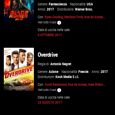
Genere:
Fantascienza
Nazionalità:
USA
Anno:
2017
Distributore:
Warner Bros.
Con:
Ryan Gosling
,
Harrison Ford
,
Ana de Armas
...
Vedi tutto il cast
Data di uscita nelle sale:
5 OTTOBRE 2017
GUARDA IL TRAILER
Overdrive
VAI ALLA SCHEDA
Regia di:
Antonio Negret
Genere:
Azione
Nazionalità:
Francia
Anno:
2017
Distributore:
Koch Media S.r.l.
Con:
Scott Eastwood
,
Ana de Armas
,
Gaia Weiss
...
Vedi tutto il cast
Data di uscita nelle sale:
23 AGOSTO 2017
GUARDA IL TRAILER