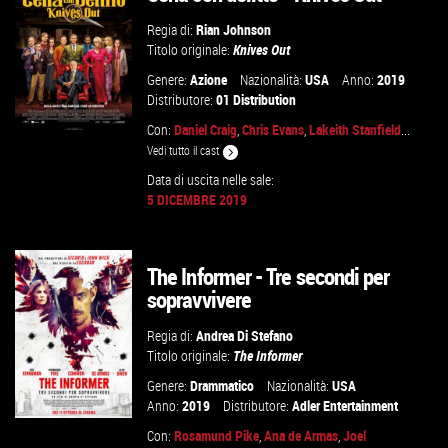
Regia di:
Rian Johnson
Titolo originale:
Knives Out
Genere:
Azione
Nazionalità:
USA
Anno:
2019
Distributore:
01 Distribution
Con:
Daniel Craig
,
Chris Evans
,
Lakeith Stanfield
...
Vedi tutto il cast
Data di uscita nelle sale:
5 DICEMBRE 2019
GUARDA IL TRAILER
VAI ALLA SCHEDA
The Informer - Tre secondi per
sopravvivere
Regia di:
Andrea Di Stefano
Titolo originale:
The Informer
Genere:
Drammatico
Nazionalità:
USA
Anno:
2019
Distributore:
Adler Entertainment
Con:
Rosamund Pike
,
Ana de Armas
,
Joel