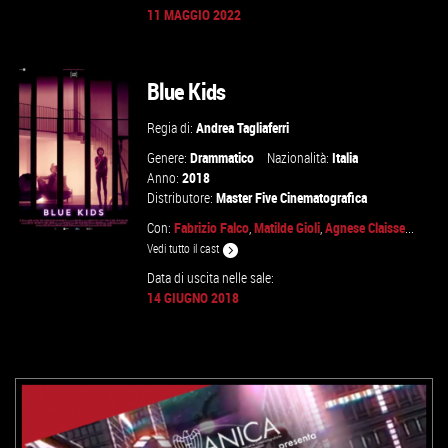
11 MAGGIO 2022
VAI ALLA SCHEDA
Blue Kids
Regia di:
Andrea Tagliaferri
Genere:
Drammatico
Nazionalità:
Italia
Anno:
2018
Distributore:
Master Five Cinematografica
Con:
Fabrizio Falco
,
Matilde Gioli
,
Agnese Claisse
...
Vedi tutto il cast
Data di uscita nelle sale:
14 GIUGNO 2018
VAI ALLA SCHEDA