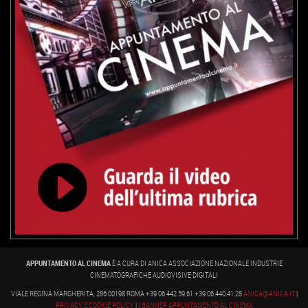
APPUNTAMENTO AL CINEMA
È A CURA DI ANICA ASSOCIAZIONE NAZIONALE INDUSTRIE
CINEMATOGRAFICHE AUDIOVISIVE DIGITALI
VIALE REGINA MARGHERITA, 286 00198 ROMA +39 06 442.59.61 +39 06 440.41.28
ANICA@ANICA.IT
|
PRIVACY E COOKIE POLICY
|
I BANNER APPUNTAMENTO AL CINEMA