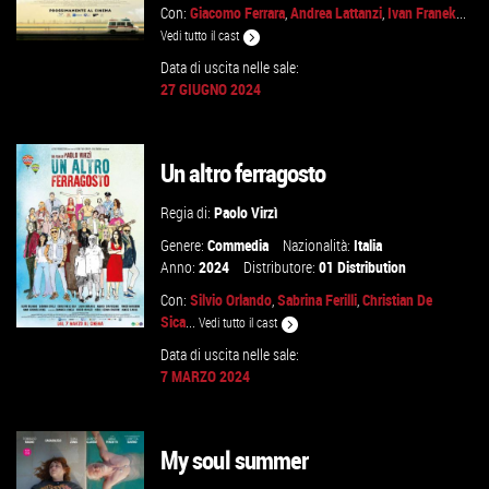
Con:
Giacomo Ferrara
,
Andrea Lattanzi
,
Ivan Franek
...
Vedi tutto il cast
Data di uscita nelle sale:
27 GIUGNO 2024
GUARDA IL TRAILER
Un altro ferragosto
VAI ALLA SCHEDA
Regia di:
Paolo Virzì
Genere:
Commedia
Nazionalità:
Italia
Anno:
2024
Distributore:
01 Distribution
Con:
Silvio Orlando
,
Sabrina Ferilli
,
Christian De
Sica
...
Vedi tutto il cast
Data di uscita nelle sale:
7 MARZO 2024
GUARDA IL TRAILER
My soul summer
VAI ALLA SCHEDA