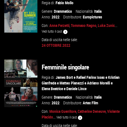
Regia di:
Fabio Mollo
Genere:
Drammatico
Nazionalità:
Italia
Anno:
2022
Distributore:
Europictures
Con:
Anna Ferzetti
,
Tommaso Ragno
,
Luka Zunic
...
Vedi tutto il cast
Data di uscita nelle sale:
24 OTTOBRE 2022
GUARDA IL TRAILER
Femminile singolare
VAI ALLA SCHEDA
Regia di:
James Bort
e
Rafael Farina Issas
e
Kristian
Gianfreda
e
Matteo Pianezzi
e
Adriano Morelli
e
Elena Beatrice
e
Daniele Lince
Genere:
Drammatico
Nazionalità:
Italia
Anno:
2022
Distributore:
Artex Film
Con:
Monica Guerritore
,
Catherine Deneuve
,
Violante
Placido
...
Vedi tutto il cast
Data di uscita nelle sale:
GUARDA IL TRAILER