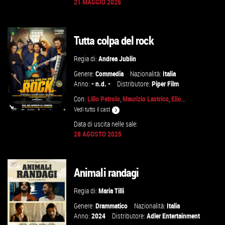
21 MAGGIO 2026
GUARDA IL TRAILER
Tutta colpa del rock
VAI ALLA SCHEDA
Regia di:
Andrea Jublin
Genere:
Commedia
Nazionalità:
Italia
Anno:
- n.d. -
Distributore:
Piper Film
Con:
Lillo Petrolo
,
Maurizio Lastrico
,
Elio
...
Vedi tutto il cast
Data di uscita nelle sale:
28 AGOSTO 2025
GUARDA IL TRAILER
Animali randagi
VAI ALLA SCHEDA
Regia di:
Maria Tilli
Genere:
Drammatico
Nazionalità:
Italia
Anno:
2024
Distributore:
Adler Entertainment