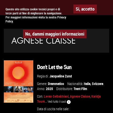
Togg
APPUNTAMENTO AL
CINEMA
Si, accetto
Questo sito utilizza cookie tecnici propri e di
terze parti al fine di migliorare la navigazione.
navig
Per maggiori informazioni visita la nostra Privacy
Policy.
No, dammi maggiori informazioni
AGNESE CLAISSE
Don't Let the Sun
Regia di:
Jacqueline Zund
Genere:
Drammatico
Nazionalità:
Italia
,
Svizzera
Anno:
2025
Distributore:
Trent Film
Con:
Levan Gelbakhiani
,
Agnese Claisse
,
Karidja
Touré
...
Vedi tutto il cast
Data di uscita nelle sale: