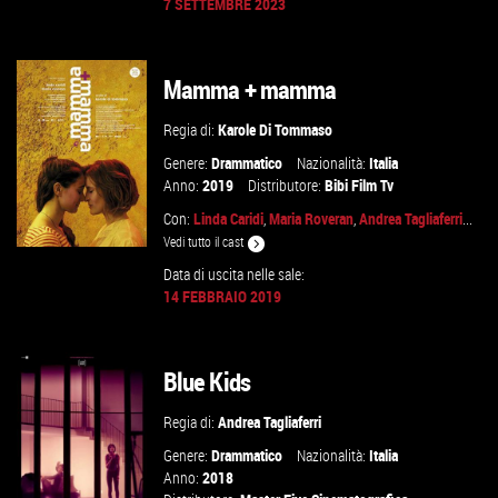
7 SETTEMBRE 2023
GUARDA IL TRAILER
Mamma + mamma
VAI ALLA SCHEDA
Regia di:
Karole Di Tommaso
Genere:
Drammatico
Nazionalità:
Italia
Anno:
2019
Distributore:
Bibi Film Tv
Con:
Linda Caridi
,
Maria Roveran
,
Andrea Tagliaferri
...
Vedi tutto il cast
Data di uscita nelle sale:
14 FEBBRAIO 2019
VAI ALLA SCHEDA
Blue Kids
Regia di:
Andrea Tagliaferri
Genere:
Drammatico
Nazionalità:
Italia
Anno:
2018