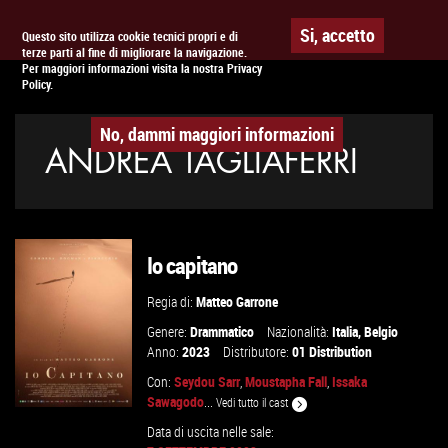
Togg
APPUNTAMENTO AL
CINEMA
Si, accetto
Questo sito utilizza cookie tecnici propri e di
terze parti al fine di migliorare la navigazione.
navig
Per maggiori informazioni visita la nostra Privacy
Policy.
No, dammi maggiori informazioni
ANDREA TAGLIAFERRI
Io capitano
Regia di:
Matteo Garrone
Genere:
Drammatico
Nazionalità:
Italia
,
Belgio
Anno:
2023
Distributore:
01 Distribution
Con:
Seydou Sarr
,
Moustapha Fall
,
Issaka
Sawagodo
...
Vedi tutto il cast
Data di uscita nelle sale: