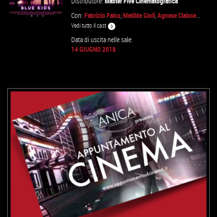
Distributore:
Master Five Cinematografica
Con:
Fabrizio Falco
,
Matilde Gioli
,
Agnese Claisse
...
Vedi tutto il cast
Data di uscita nelle sale:
14 GIUGNO 2018
VAI ALLA SCHEDA