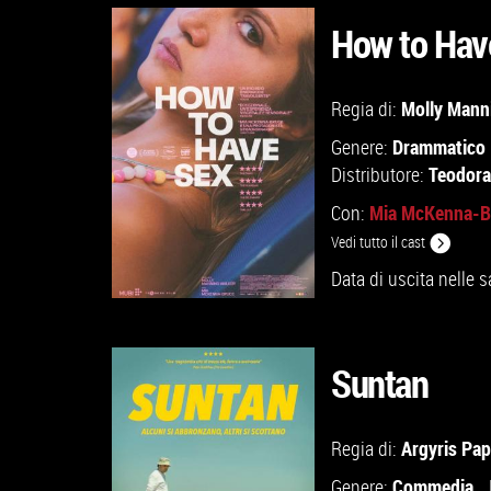
How to Hav
GUARDA IL TRAILER
Molly Mann
Regia di:
Drammatico
Genere:
VAI ALLA SCHEDA
Teodora
Distributore:
Mia McKenna-B
Con:
Vedi tutto il cast
Data di uscita nelle s
Suntan
GUARDA IL TRAILER
Argyris Pa
Regia di:
Commedia
Genere: