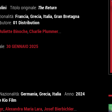
lini
Titolo originale:
The Return
Francia
,
Grecia
,
Italia
,
Gran Bretagna
ionalità:
01 Distribution
ibutore:
Juliette Binoche
Charlie Plummer
,
...
30 GENNAIO 2025
ale:
Germania
,
Grecia
,
Italia
2024
Nazionalità:
Anno:
e
Kio Film
yr
Alexandra Maria Lara
Josef Bierbichler
,
,
...