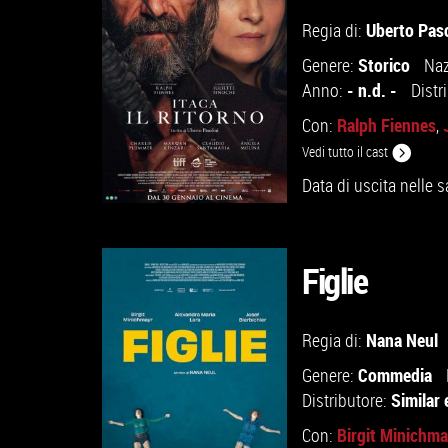
Uberto Paso
Regia di:
Storico
Genere:
Naz
- n.d. -
Anno:
Distr
Ralph Fiennes
Con:
,
Vedi tutto il cast
Data di uscita nelle s
Figlie
GUARDA IL TRAILER
Nana Neul
Regia di:
Commedia
Genere:
VAI ALLA SCHEDA
Similar
Distributore:
Birgit Minichma
Con: