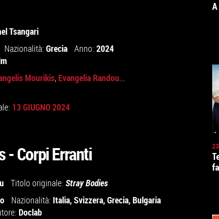
A
el Tsangari
Grecia
2024
Nazionalità:
Anno:
lm
angelis Mourikis
Evangelia Randou
,
...
13 GIUGNO 2024
ale:
23
 - Corpi Erranti
T
f
ou
Titolo originale:
Stray Bodies
io
Italia
,
Svizzera
,
Grecia
,
Bulgaria
Nazionalità:
Doclab
utore: