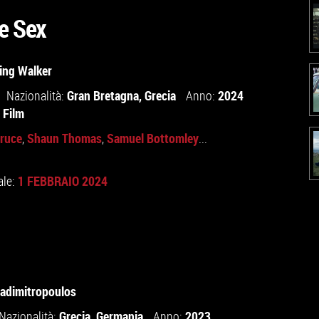
e Sex
ing Walker
Gran Bretagna
,
Grecia
2024
Nazionalità:
Anno:
 Film
ruce
Shaun Thomas
Samuel Bottomley
,
,
...
1 FEBBRAIO 2024
ale:
padimitropoulos
Grecia
,
Germania
2023
Nazionalità:
Anno: