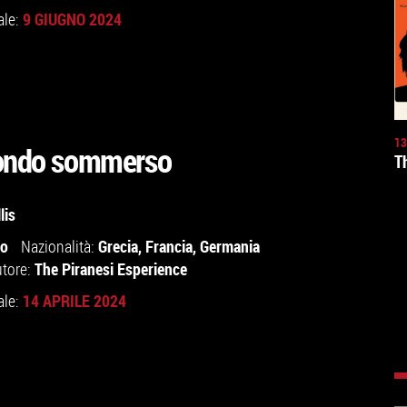
9 GIUGNO 2024
ale:
13
mondo sommerso
T
lis
io
Grecia
,
Francia
,
Germania
Nazionalità:
The Piranesi Esperience
utore:
14 APRILE 2024
ale: