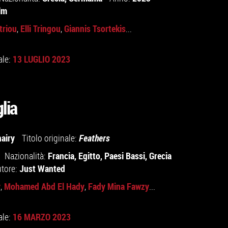
lm
triou
Elli Tringou
Giannis Tsortekis
,
,
...
13 LUGLIO 2023
ale:
lia
airy
Titolo originale:
Feathers
Francia
,
Egitto
,
Paesi Bassi
,
Grecia
Nazionalità:
Just Wanted
utore:
y
Mohamed Abd El Hady
Fady Mina Fawzy
,
,
...
16 MARZO 2023
ale: