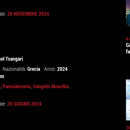
28 NOVEMBRE 2024
ale:
6 
G
f
el Tsangari
Grecia
2024
Nazionalità:
Anno:
lm
s
Panoskoronis
Vangelis Mourikis
,
,
...
20 GIUGNO 2024
ale:
23