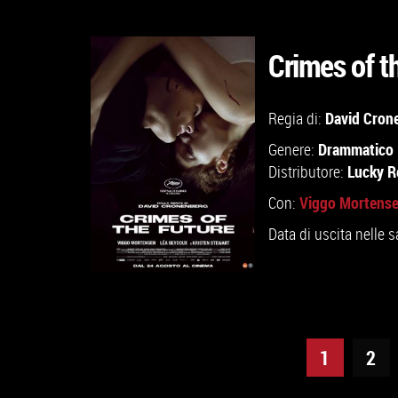
Crimes of t
GUARDA IL TRAILER
David Cron
Regia di:
Drammatico
Genere:
VAI ALLA SCHEDA
Lucky R
Distributore:
Viggo Mortens
Con:
Data di uscita nelle s
1
2
GUARDA IL TRAILER