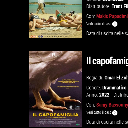
VAI ALLA SCHEDA
Trent Fi
Distributore:
Makis Papadimi
Con:
Vedi tutto il cast
Data di uscita nelle s
Il capofamig
GUARDA IL TRAILER
Omar El Zoh
Regia di:
Drammatico
Genere:
VAI ALLA SCHEDA
2022
Anno:
Distrib
Samy Bassoun
Con:
Vedi tutto il cast
Data di uscita nelle s