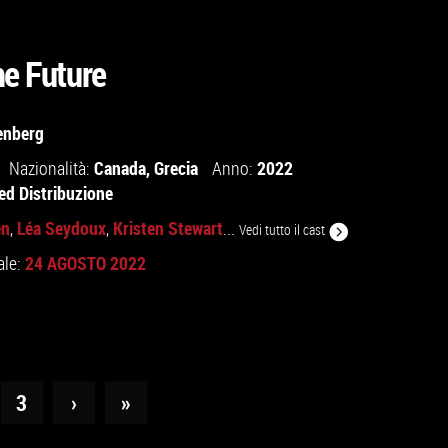
he Future
enberg
Canada
,
Grecia
2022
Nazionalità:
Anno:
ed Distribuzione
en
Léa Seydoux
Kristen Stewart
,
,
...
Vedi tutto il cast
24 AGOSTO 2022
ale:
3
›
»