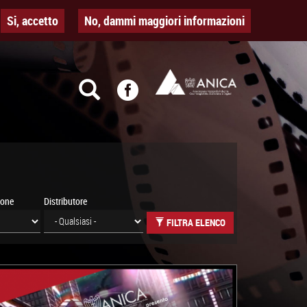
Si, accetto
No, dammi maggiori informazioni
ione
Distributore
FILTRA ELENCO