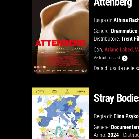
Attenberg
GUARDA IL TRAILER
Athina Rach
Regia di:
Drammatico
Genere:
VAI ALLA SCHEDA
Trent Fi
Distributore:
Ariane Labed
V
Con:
,
Vedi tutto il cast
Data di uscita nelle s
Stray Bodies
GUARDA IL TRAILER
Elina Psyk
Regia di:
Documentar
Genere:
VAI ALLA SCHEDA
2024
Anno:
Distrib