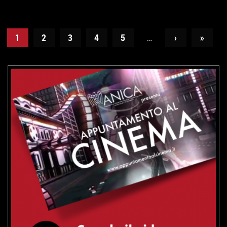
VAI ALLA SCHEDA
1
2
3
4
5
…
›
»