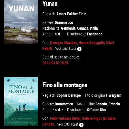
Yunan
VAI ALLA SCHEDA
Regia di:
Ameer Fakher Eldin
Genere:
Drammatico
Nazionalità:
Germania
,
Canada
,
Italia
Anno:
- n.d. -
Distributore:
Fandango
Con:
Georges Khabbaz
,
Hanna Schygulla
,
Sibel
Kekilli
...
Vedi tutto il cast
Data di uscita nelle sale:
24 LUGLIO 2025
GUARDA IL TRAILER
VAI ALLA SCHEDA
Fino alle montagne
Regia di:
Sophie Deraspe
Titolo originale:
Bergers
Genere:
Drammatico
Nazionalità:
Canada
,
Francia
Anno:
- n.d. -
Distributore:
Officine Ubu
Con:
Felix-Antoine Duval
,
Solène Rigot
,
Guilaine
Londez
...
Vedi tutto il cast