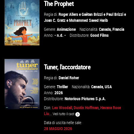
The Prophet
Regia di:
Roger Allers
e
Gaëtan Brizzi
e
Paul Brizzi
e
Joan C. Gratz
e
Mohammed Saeed Harib
Genere:
Animazione
Nazionalità:
Canada
,
Francia
Anno:
- n.d. -
Distributore:
Good Films
Tuner, l'accordatore
VAI ALLA SCHEDA
Regia di:
Daniel Roher
Genere:
Thriller
Nazionalità:
Canada
,
USA
Anno:
2026
Distributore:
Notorious Pictures S.p.A.
Con:
Leo Woodall
,
Dustin Hoffman
,
Havana Rose
Liu
...
Vedi tutto il cast
GUARDA IL TRAILER
Data di uscita nelle sale:
28 MAGGIO 2026