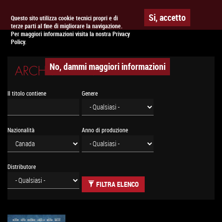
Togg
APPUNTAMENTO AL
CINEMA
Si, accetto
Questo sito utilizza cookie tecnici propri e di
terze parti al fine di migliorare la navigazione.
navig
Per maggiori informazioni visita la nostra Privacy
Policy.
No, dammi maggiori informazioni
ARCHIVIO CINEMA
Il titolo contiene
Genere
Nazionalità
Anno di produzione
Distributore
FILTRA ELENCO