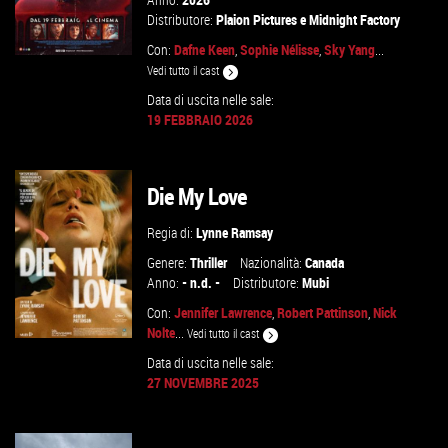
Distributore:
Plaion Pictures
e
Midnight Factory
Con:
Dafne Keen
,
Sophie Nélisse
,
Sky Yang
...
Vedi tutto il cast
Data di uscita nelle sale:
19 FEBBRAIO 2026
GUARDA IL TRAILER
VAI ALLA SCHEDA
Die My Love
Regia di:
Lynne Ramsay
Genere:
Thriller
Nazionalità:
Canada
Anno:
- n.d. -
Distributore:
Mubi
Con:
Jennifer Lawrence
,
Robert Pattinson
,
Nick
Nolte
...
Vedi tutto il cast
Data di uscita nelle sale:
27 NOVEMBRE 2025
GUARDA IL TRAILER