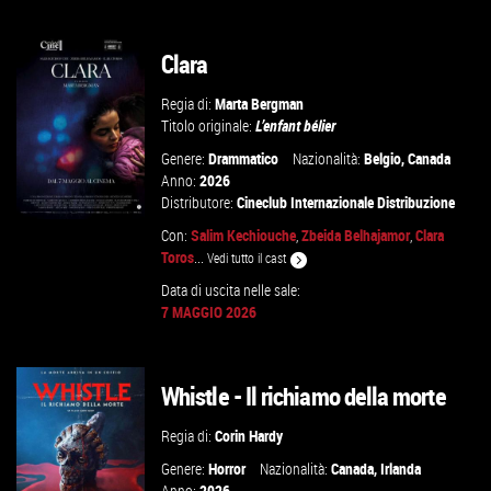
TROVA IL CINEMA
Clara
VAI ALLA SCHEDA
Regia di:
Marta Bergman
Titolo originale:
L’enfant bélier
Genere:
Drammatico
Nazionalità:
Belgio
,
Canada
Anno:
2026
Distributore:
Cineclub Internazionale Distribuzione
Con:
Salim Kechiouche
,
Zbeida Belhajamor
,
Clara
Toros
...
Vedi tutto il cast
Data di uscita nelle sale:
GUARDA IL TRAILER
7 MAGGIO 2026
VAI ALLA SCHEDA
Whistle - Il richiamo della morte
Regia di:
Corin Hardy
Genere:
Horror
Nazionalità:
Canada
,
Irlanda
Anno:
2026