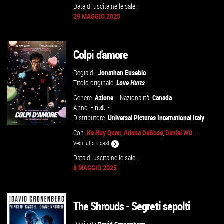
Data di uscita nelle sale:
29 MAGGIO 2025
GUARDA IL TRAILER
Colpi d'amore
VAI ALLA SCHEDA
Regia di:
Jonathan Eusebio
Titolo originale:
Love Hurts
Genere:
Azione
Nazionalità:
Canada
Anno:
- n.d. -
Distributore:
Universal Pictures International Italy
Con:
Ke Huy Quan
,
Ariana DeBose
,
Daniel Wu
...
Vedi tutto il cast
Data di uscita nelle sale:
GUARDA IL TRAILER
8 MAGGIO 2025
VAI ALLA SCHEDA
The Shrouds - Segreti sepolti