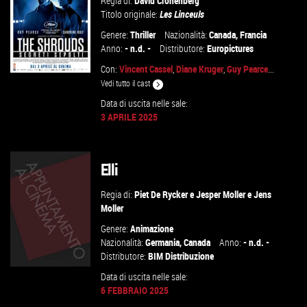
Regia di:
David Cronenberg
Titolo originale:
Les Linceuls
Genere:
Thriller
Nazionalità:
Canada
,
Francia
Anno:
- n.d. -
Distributore:
Europictures
Con:
Vincent Cassel
,
Diane Kruger
,
Guy Pearce
...
Vedi tutto il cast
Data di uscita nelle sale:
3 APRILE 2025
GUARDA IL TRAILER
VAI ALLA SCHEDA
Elli
Regia di:
Piet De Rycker
e
Jesper Moller
e
Jens
Moller
Genere:
Animazione
Nazionalità:
Germania
,
Canada
Anno:
- n.d. -
Distributore:
BIM Distribuzione
Data di uscita nelle sale:
6 FEBBRAIO 2025