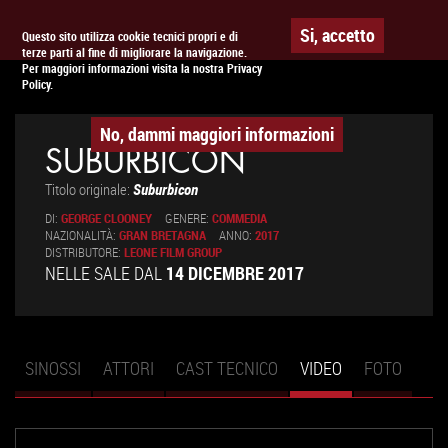
Togg
APPUNTAMENTO AL
CINEMA
Si, accetto
Questo sito utilizza cookie tecnici propri e di
terze parti al fine di migliorare la navigazione.
navig
Per maggiori informazioni visita la nostra Privacy
Policy.
No, dammi maggiori informazioni
SUBURBICON
Titolo originale:
Suburbicon
DI:
GEORGE CLOONEY
GENERE:
COMMEDIA
NAZIONALITÀ:
GRAN BRETAGNA
ANNO:
2017
DISTRIBUTORE:
LEONE FILM GROUP
NELLE SALE DAL
14 DICEMBRE 2017
SINOSSI
ATTORI
CAST TECNICO
VIDEO
(SCHEDA
FOTO
Schede primarie
ATTIVA)