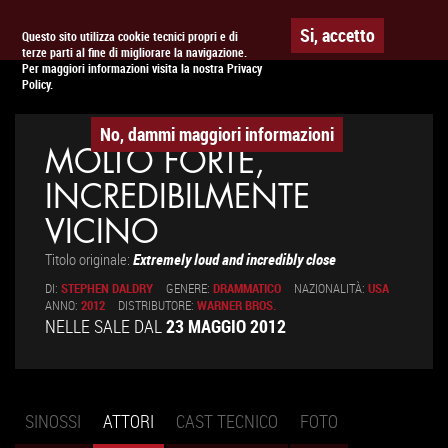
Togg
APPUNTAMENTO AL
CINEMA
Si, accetto
Questo sito utilizza cookie tecnici propri e di
terze parti al fine di migliorare la navigazione.
navig
Per maggiori informazioni visita la nostra Privacy
Policy.
No, dammi maggiori informazioni
MOLTO FORTE,
INCREDIBILMENTE
VICINO
Titolo originale:
Extremely loud and incredibly close
DI:
STEPHEN DALDRY
GENERE:
DRAMMATICO
NAZIONALITÀ:
USA
ANNO:
2012
DISTRIBUTORE:
WARNER BROS.
NELLE SALE DAL
23 MAGGIO 2012
SINOSSI
ATTORI
(SCHEDA
CAST TECNICO
FOTO
Schede primarie
ATTIVA)