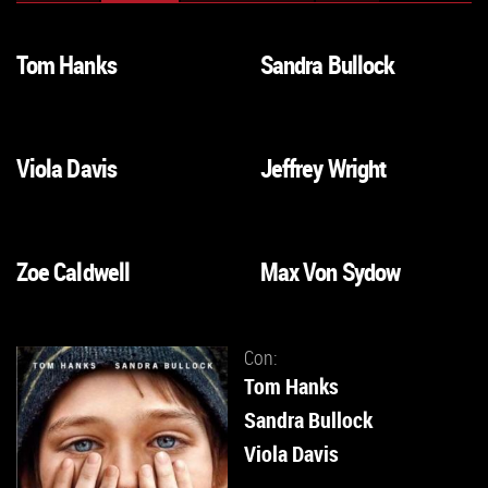
Tom Hanks
Sandra Bullock
VAI
VAI
ALLA
ALLA
SCHEDA
SCHEDA
Viola Davis
Jeffrey Wright
VAI
VAI
ALLA
ALLA
SCHEDA
SCHEDA
Zoe Caldwell
Max Von Sydow
VAI
VAI
ALLA
ALLA
SCHEDA
SCHEDA
Con:
Tom Hanks
Sandra Bullock
Viola Davis