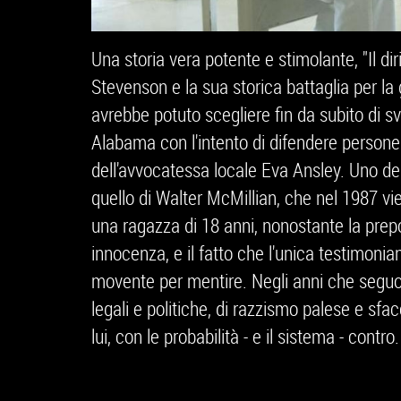
Una storia vera potente e stimolante, "Il di
Stevenson e la sua storica battaglia per la
avrebbe potuto scegliere fin da subito di svol
Alabama con l'intento di difendere person
dell'avvocatessa locale Eva Ansley. Uno dei
quello di Walter McMillian, che nel 1987 v
una ragazza di 18 anni, nonostante la pre
innocenza, e il fatto che l'unica testimonia
movente per mentire. Negli anni che seguono
legali e politiche, di razzismo palese e sf
lui, con le probabilità - e il sistema - contro.