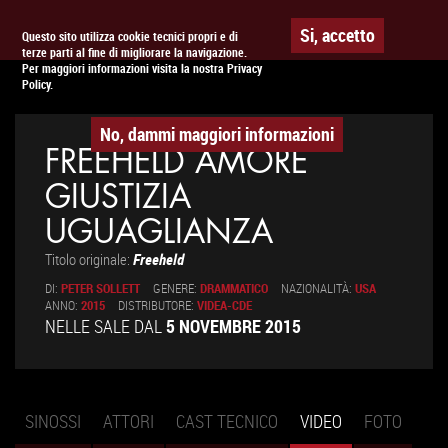
Togg
APPUNTAMENTO AL
CINEMA
Si, accetto
Questo sito utilizza cookie tecnici propri e di
terze parti al fine di migliorare la navigazione.
navig
Per maggiori informazioni visita la nostra Privacy
Policy.
No, dammi maggiori informazioni
FREEHELD AMORE
GIUSTIZIA
UGUAGLIANZA
Titolo originale:
Freeheld
DI:
PETER SOLLETT
GENERE:
DRAMMATICO
NAZIONALITÀ:
USA
ANNO:
2015
DISTRIBUTORE:
VIDEA-CDE
NELLE SALE DAL
5 NOVEMBRE 2015
SINOSSI
ATTORI
CAST TECNICO
VIDEO
(SCHEDA
FOTO
Schede primarie
ATTIVA)