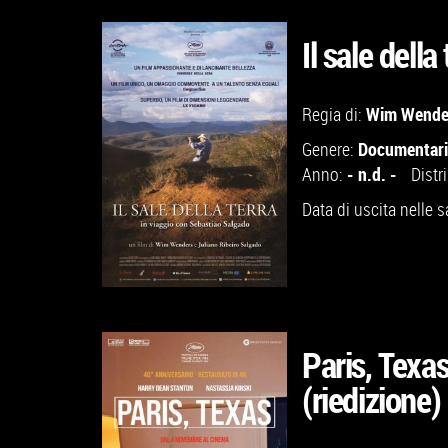
Il sale della
GUARDA IL TRAILER
Wim Wende
Regia di:
VAI ALLA SCHEDA
Documentar
Genere:
- n.d. -
Anno:
Distr
Data di uscita nelle s
Paris, Texas
(riedizione)
GUARDA IL TRAILER