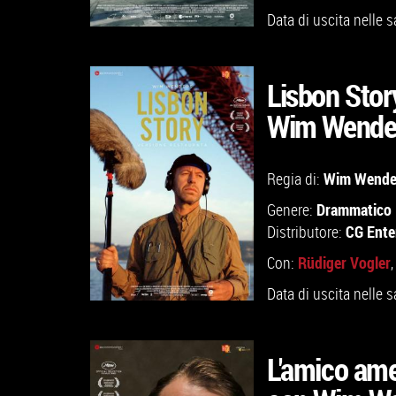
Data di uscita nelle s
Lisbon Stor
GUARDA IL TRAILER
Wim Wender
TROVA IL CINEMA
Wim Wende
Regia di:
Drammatico
Genere:
VAI ALLA SCHEDA
CG Ente
Distributore:
Rüdiger Vogler
Con:
Data di uscita nelle s
L'amico ame