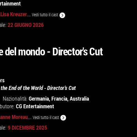
rtainment
Lisa Kreuzer
,
...
Vedi tutto il cast
22 GIUGNO 2026
ale:
ne del mondo - Director's Cut
rs
 the End of the World - Director’s Cut
Germania
,
Francia
,
Australia
Nazionalità:
CG Entertainment
ibutore:
anne Moreau
...
Vedi tutto il cast
9 DICEMBRE 2025
ale: