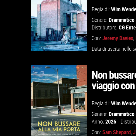
Wim Wende
Regia di:
Drammatico
Genere:
CG Ente
Distributore:
Jeremy Davies
Con:
,
Data di uscita nelle s
Non bussare
viaggio con
GUARDA IL TRAILER
Wim Wende
Regia di:
VAI ALLA SCHEDA
Drammatico
Genere:
2026
Anno:
Distrib
Sam Shepard
J
Con:
,