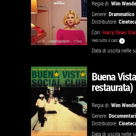
Wim Wende
Regia di:
VAI ALLA SCHEDA
Drammatico
Genere:
Cinetec
Distributore:
Harry Dean Sta
Con:
Vedi tutto il cast
Data di uscita nelle s
Buena Vista
GUARDA IL TRAILER
restaurata)
VAI ALLA SCHEDA
Wim Wende
Regia di:
Documentar
Genere:
Cinetec
Distributore:
Data di uscita nelle s