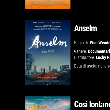
Anselm
GUARDA IL TRAILER
Wim Wende
Regia di:
Documentar
Genere:
VAI ALLA SCHEDA
Lucky R
Distributore:
Data di uscita nelle s
Così lontano