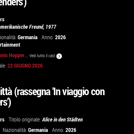
nders')
rs
amerikanische Freund, 1977
Germania
2026
ionalità:
Anno:
rtainment
nnis Hopper
...
Vedi tutto il cast
22 GIUGNO 2026
ale:
città (rassegna 'In viaggio con
s')
rs
Titolo originale:
Alice in den Städten
Germania
2026
Nazionalità:
Anno: