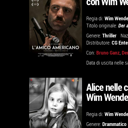
con Wim We
GUARDA IL TRAILER
Wim Wende
Regia di:
VAI ALLA SCHEDA
Titolo originale:
Der 
Thriller
Genere:
Naz
CG Ente
Distributore:
Bruno Ganz
De
Con:
,
Data di uscita nelle s
GUARDA IL TRAILER
Alice nelle 
Wim Wender
TROVA IL CINEMA
Wim Wende
Regia di:
VAI ALLA SCHEDA
Drammatico
Genere: