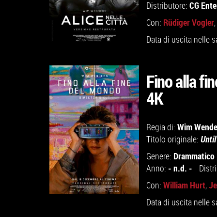
CG Ente
Distributore:
Rüdiger Vogler
Con:
Data di uscita nelle s
Fino alla fi
4K
GUARDA IL TRAILER
Wim Wende
Regia di:
VAI ALLA SCHEDA
Titolo originale:
Until
Drammatico
Genere:
- n.d. -
Anno:
Distr
William Hurt
Je
Con:
,
Data di uscita nelle s