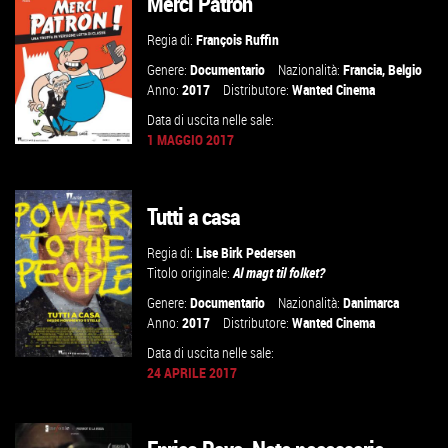
Merci Patron
VAI ALLA SCHEDA
Regia di:
François Ruffin
Genere:
Documentario
Nazionalità:
Francia
,
Belgio
Anno:
2017
Distributore:
Wanted Cinema
Data di uscita nelle sale:
1 MAGGIO 2017
Tutti a casa
GUARDA IL TRAILER
Regia di:
Lise Birk Pedersen
VAI ALLA SCHEDA
Titolo originale:
Al magt til folket?
Genere:
Documentario
Nazionalità:
Danimarca
Anno:
2017
Distributore:
Wanted Cinema
Data di uscita nelle sale:
24 APRILE 2017
GUARDA IL TRAILER