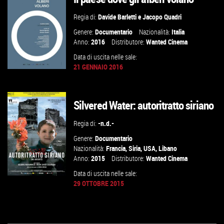
VAI ALLA SCHEDA
Regia di:
Davide Barletti
e
Jacopo Quadri
Genere:
Documentario
Nazionalità:
Italia
Anno:
2016
Distributore:
Wanted Cinema
Data di uscita nelle sale:
21 GENNAIO 2016
Silvered Water: autoritratto siriano
GUARDA IL TRAILER
Regia di:
-n.d.-
VAI ALLA SCHEDA
Genere:
Documentario
Nazionalità:
Francia
,
Siria
,
USA
,
Libano
Anno:
2015
Distributore:
Wanted Cinema
Data di uscita nelle sale:
29 OTTOBRE 2015
GUARDA IL TRAILER