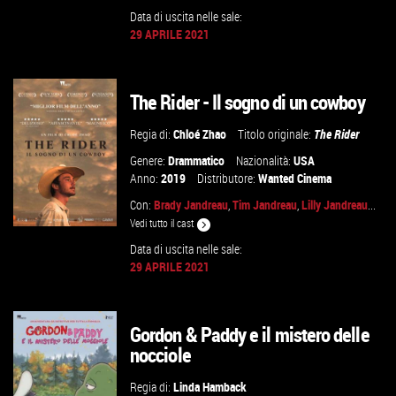
Data di uscita nelle sale:
29 APRILE 2021
GUARDA IL TRAILER
The Rider - Il sogno di un cowboy
VAI ALLA SCHEDA
Regia di:
Chloé Zhao
Titolo originale:
The Rider
Genere:
Drammatico
Nazionalità:
USA
Anno:
2019
Distributore:
Wanted Cinema
Con:
Brady Jandreau
,
Tim Jandreau
,
Lilly Jandreau
...
Vedi tutto il cast
Data di uscita nelle sale:
29 APRILE 2021
GUARDA IL TRAILER
Gordon & Paddy e il mistero delle
VAI ALLA SCHEDA
nocciole
Regia di:
Linda Hamback