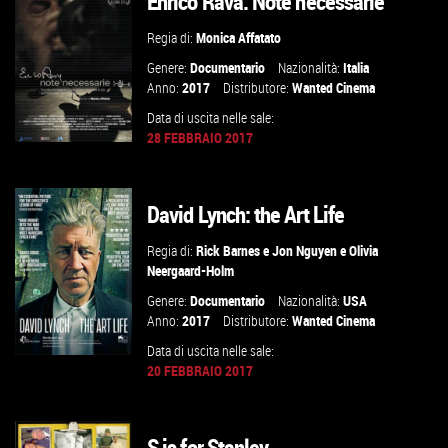
Enrico Rava. Note necessarie
VAI ALLA SCHEDA
Regia di:
Monica Affatato
Genere:
Documentario
Nazionalità:
Italia
Anno:
2017
Distributore:
Wanted Cinema
Data di uscita nelle sale:
28 FEBBRAIO 2017
David Lynch: the Art Life
GUARDA IL TRAILER
Regia di:
Rick Barnes
e
Jon Nguyen
e
Olivia
VAI ALLA SCHEDA
Neergaard-Holm
Genere:
Documentario
Nazionalità:
USA
Anno:
2017
Distributore:
Wanted Cinema
Data di uscita nelle sale:
20 FEBBRAIO 2017
GUARDA IL TRAILER
S is for Stanley