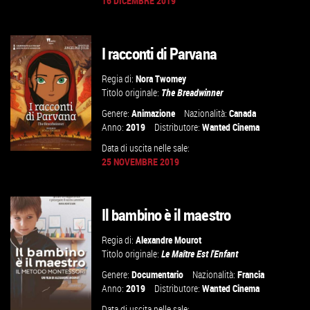
16 DICEMBRE 2019
GUARDA IL TRAILER
I racconti di Parvana
VAI ALLA SCHEDA
Regia di:
Nora Twomey
Titolo originale:
The Breadwinner
Genere:
Animazione
Nazionalità:
Canada
Anno:
2019
Distributore:
Wanted Cinema
Data di uscita nelle sale:
25 NOVEMBRE 2019
GUARDA IL TRAILER
Il bambino è il maestro
VAI ALLA SCHEDA
Regia di:
Alexandre Mourot
Titolo originale:
Le Maître Est l'Enfant
Genere:
Documentario
Nazionalità:
Francia
Anno:
2019
Distributore:
Wanted Cinema
Data di uscita nelle sale: