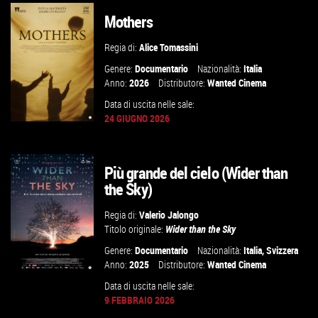
Mothers
VAI ALLA SCHEDA
Regia di:
Alice Tomassini
Genere:
Documentario
Nazionalità:
Italia
Anno:
2026
Distributore:
Wanted Cinema
Data di uscita nelle sale:
24 GIUGNO 2026
Più grande del cielo (Wider than
GUARDA IL TRAILER
the Sky)
VAI ALLA SCHEDA
Regia di:
Valerio Jalongo
Titolo originale:
Wider than the Sky
Genere:
Documentario
Nazionalità:
Italia
,
Svizzera
Anno:
2025
Distributore:
Wanted Cinema
Data di uscita nelle sale:
9 FEBBRAIO 2026