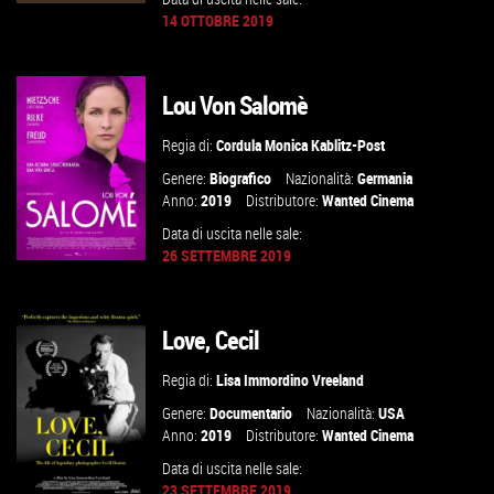
14 OTTOBRE 2019
GUARDA IL TRAILER
Lou Von Salomè
VAI ALLA SCHEDA
Regia di:
Cordula Monica Kablitz-Post
Genere:
Biografico
Nazionalità:
Germania
Anno:
2019
Distributore:
Wanted Cinema
Data di uscita nelle sale:
26 SETTEMBRE 2019
Love, Cecil
GUARDA IL TRAILER
Regia di:
Lisa Immordino Vreeland
VAI ALLA SCHEDA
Genere:
Documentario
Nazionalità:
USA
Anno:
2019
Distributore:
Wanted Cinema
Data di uscita nelle sale:
23 SETTEMBRE 2019