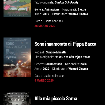
Titolo originale:
Gordon Och Paddy
Genere:
Animazione
Nazionalità:
Svezia
Anno:
2019
Distributore:
Wanted Cinema
Data di uscita nelle sale:
26 MARZO 2020
GUARDA IL TRAILER
Sono innamorato di Pippa Bacca
VAI ALLA SCHEDA
Regia di:
Simone Manetti
Titolo originale:
I'm In Love with Pippa Bacca
Genere:
Documentario
Nazionalità:
Italia
Anno:
2020
Distributore:
Wanted Cinema
Data di uscita nelle sale:
5 MARZO 2020
GUARDA IL TRAILER
Alla mia piccola Sama