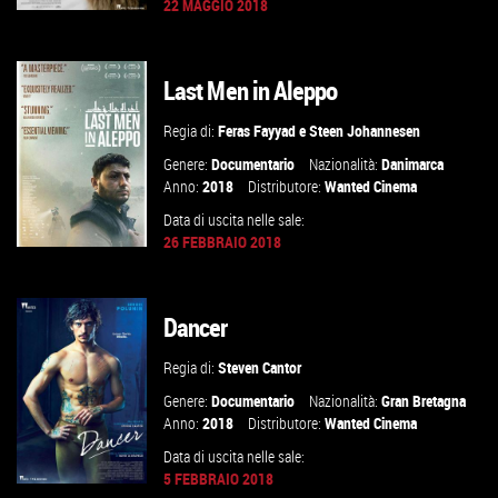
22 MAGGIO 2018
Last Men in Aleppo
GUARDA IL TRAILER
Regia di:
Feras Fayyad
e
Steen Johannesen
VAI ALLA SCHEDA
Genere:
Documentario
Nazionalità:
Danimarca
Anno:
2018
Distributore:
Wanted Cinema
Data di uscita nelle sale:
26 FEBBRAIO 2018
Dancer
GUARDA IL TRAILER
Regia di:
Steven Cantor
VAI ALLA SCHEDA
Genere:
Documentario
Nazionalità:
Gran Bretagna
Anno:
2018
Distributore:
Wanted Cinema
Data di uscita nelle sale:
5 FEBBRAIO 2018