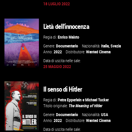
18 LUGLIO 2022
GUARDA IL TRAILER
VAI ALLA SCHEDA
L'età dell'innocenza
Regia di:
Enrico Maisto
Genere:
Documentario
Nazionalità:
Italia
,
Svezia
Anno:
2022
Distributore:
Wanted Cinema
Data di uscita nelle sale:
25 MAGGIO 2022
Il senso di Hitler
GUARDA IL TRAILER
Regia di:
Petra Epperlein
e
Michael Tucker
VAI ALLA SCHEDA
Titolo originale:
The Meaning of Hitler
Genere:
Documentario
Nazionalità:
USA
Anno:
2022
Distributore:
Wanted Cinema
Data di uscita nelle sale: