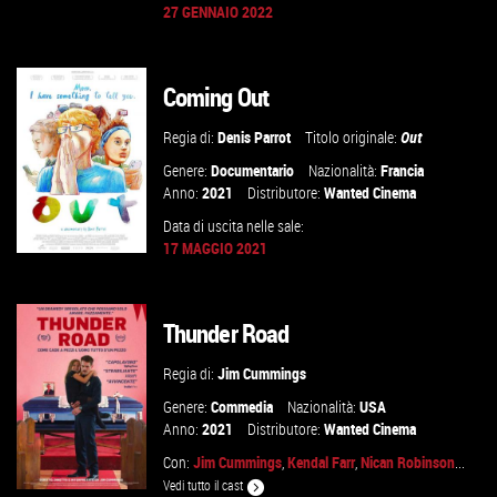
27 GENNAIO 2022
GUARDA IL TRAILER
Coming Out
VAI ALLA SCHEDA
Regia di:
Denis Parrot
Titolo originale:
Out
Genere:
Documentario
Nazionalità:
Francia
Anno:
2021
Distributore:
Wanted Cinema
Data di uscita nelle sale:
17 MAGGIO 2021
Thunder Road
GUARDA IL TRAILER
Regia di:
Jim Cummings
VAI ALLA SCHEDA
Genere:
Commedia
Nazionalità:
USA
Anno:
2021
Distributore:
Wanted Cinema
Con:
Jim Cummings
,
Kendal Farr
,
Nican Robinson
...
Vedi tutto il cast