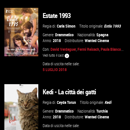
GUARDA IL TRAILER
Estate 1993
VAI ALLA SCHEDA
Regia di:
Carla Simon
Titolo originale:
Estiu 1993
Genere:
Drammatico
Nazionalità:
Spagna
Anno:
2018
Distributore:
Wanted Cinema
Con:
David Verdaguer
,
Fermi Reixach
,
Paula Blanco
...
Vedi tutto il cast
Data di uscita nelle sale:
5 LUGLIO 2018
GUARDA IL TRAILER
Kedi - La città dei gatti
VAI ALLA SCHEDA
Regia di:
Ceyda Torun
Titolo originale:
Kedi
Genere:
Drammatico
Nazionalità:
Turchia
Anno:
2018
Distributore:
Wanted Cinema
Data di uscita nelle sale: