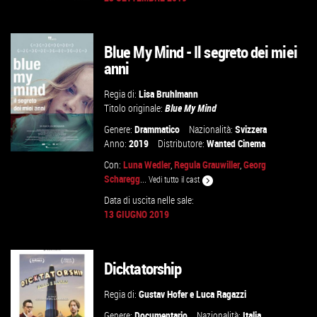
Blue My Mind - Il segreto dei miei
GUARDA IL TRAILER
anni
VAI ALLA SCHEDA
Regia di:
Lisa Bruhlmann
Titolo originale:
Blue My Mind
Genere:
Drammatico
Nazionalità:
Svizzera
Anno:
2019
Distributore:
Wanted Cinema
Con:
Luna Wedler
,
Regula Grauwiller
,
Georg
Scharegg
...
Vedi tutto il cast
Data di uscita nelle sale:
GUARDA IL TRAILER
13 GIUGNO 2019
VAI ALLA SCHEDA
Dicktatorship
Regia di:
Gustav Hofer
e
Luca Ragazzi
Genere:
Documentario
Nazionalità:
Italia