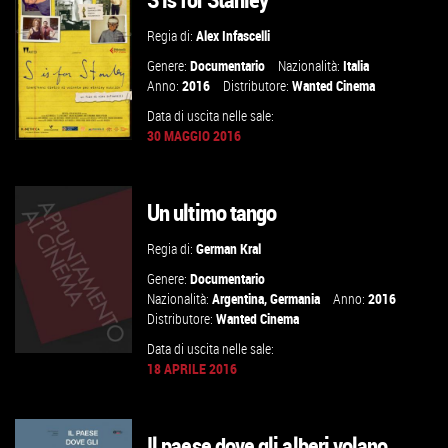
VAI ALLA SCHEDA
Regia di:
Alex Infascelli
Genere:
Documentario
Nazionalità:
Italia
Anno:
2016
Distributore:
Wanted Cinema
Data di uscita nelle sale:
30 MAGGIO 2016
Un ultimo tango
GUARDA IL TRAILER
Regia di:
German Kral
VAI ALLA SCHEDA
Genere:
Documentario
Nazionalità:
Argentina
,
Germania
Anno:
2016
Distributore:
Wanted Cinema
Data di uscita nelle sale:
18 APRILE 2016
GUARDA IL TRAILER
Il paese dove gli alberi volano