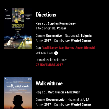
Directions
GUARDA IL TRAILER
Regia di:
Stephan Komandarev
VAI ALLA SCHEDA
Titolo originale:
Posoki
Genere:
Drammatico
Nazionalità:
Bulgaria
Anno:
2017
Distributore:
Wanted Cinema
Con:
Vasil Banov
,
Ivan Barnev
,
Assen Blatechki
...
Vedi tutto il cast
Data di uscita nelle sale:
27 NOVEMBRE 2017
GUARDA IL TRAILER
VAI ALLA SCHEDA
Walk with me
Regia di:
Marc Francis
e
Max Pugh
Genere:
Documentario
Nazionalità:
USA
Anno:
2017
Distributore:
Wanted Cinema