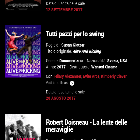
Data di uscita nelle sale:
12 SETTEMBRE 2017
Tutti pazzi per lo swing
GUARDA IL TRAILER
Regia di:
Susan Glatzer
VAI ALLA SCHEDA
Titolo originale:
Alive And Kicking
Genere:
Documentario
Nazionalità:
Svezia
,
USA
Anno:
2017
Distributore:
Wanted Cinema
Con:
Hilary Alexander
,
Evita Arce
,
Kimberly Clever
...
Vedi tutto il cast
Data di uscita nelle sale:
28 AGOSTO 2017
VAI ALLA SCHEDA
Robert Doisneau - La lente delle
meraviglie