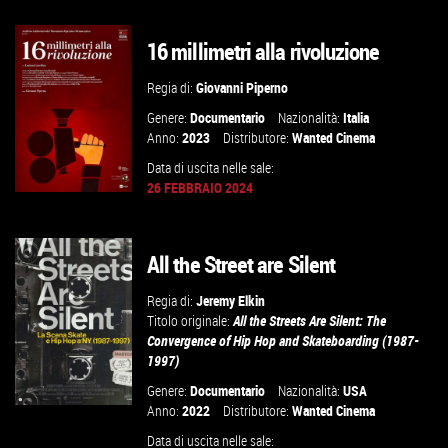
GUARDA IL TRAILER
16 millimetri alla rivoluzione
VAI ALLA SCHEDA
Regia di:
Giovanni Piperno
Genere:
Documentario
Nazionalità:
Italia
Anno:
2023
Distributore:
Wanted Cinema
Data di uscita nelle sale:
26 FEBBRAIO 2024
All the Street are Silent
GUARDA IL TRAILER
Regia di:
Jeremy Elkin
VAI ALLA SCHEDA
Titolo originale:
All the Streets Are Silent: The
Convergence of Hip Hop and Skateboarding (1987-
1997)
Genere:
Documentario
Nazionalità:
USA
Anno:
2022
Distributore:
Wanted Cinema
Data di uscita nelle sale: