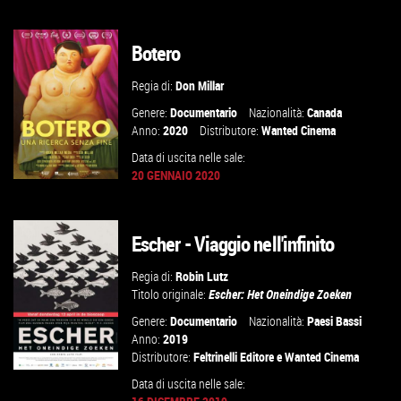
VAI ALLA SCHEDA
Botero
Regia di:
Don Millar
Genere:
Documentario
Nazionalità:
Canada
Anno:
2020
Distributore:
Wanted Cinema
Data di uscita nelle sale:
20 GENNAIO 2020
Escher - Viaggio nell'infinito
GUARDA IL TRAILER
Regia di:
Robin Lutz
VAI ALLA SCHEDA
Titolo originale:
Escher: Het Oneindige Zoeken
Genere:
Documentario
Nazionalità:
Paesi Bassi
Anno:
2019
Distributore:
Feltrinelli Editore
e
Wanted Cinema
Data di uscita nelle sale: