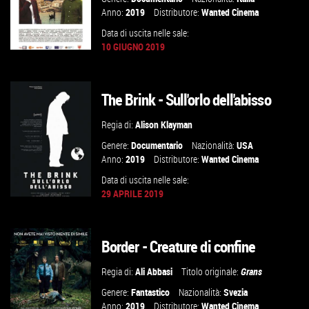
Anno:
2019
Distributore:
Wanted Cinema
Data di uscita nelle sale:
10 GIUGNO 2019
The Brink - Sull'orlo dell'abisso
GUARDA IL TRAILER
Regia di:
Alison Klayman
VAI ALLA SCHEDA
Genere:
Documentario
Nazionalità:
USA
Anno:
2019
Distributore:
Wanted Cinema
Data di uscita nelle sale:
29 APRILE 2019
Border - Creature di confine
GUARDA IL TRAILER
Regia di:
Ali Abbasi
Titolo originale:
Grans
VAI ALLA SCHEDA
Genere:
Fantastico
Nazionalità:
Svezia
Anno:
2019
Distributore:
Wanted Cinema