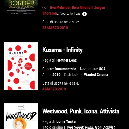
Con:
Eva Melander
,
Eero Milonoff
,
Jorgen
Thorsson
...
Vedi tutto il cast
Data di uscita nelle sale:
28 MARZO 2019
GUARDA IL TRAILER
Kusama - Infinity
VAI ALLA SCHEDA
Regia di:
Heather Lenz
Genere:
Documentario
Nazionalità:
USA
Anno:
2019
Distributore:
Wanted Cinema
Data di uscita nelle sale:
4 MARZO 2019
Westwood. Punk. Icona. Attivista
GUARDA IL TRAILER
Regia di:
Lorna Tucker
VAI ALLA SCHEDA
Titolo originale:
Westwood: Punk, Icon, Activist