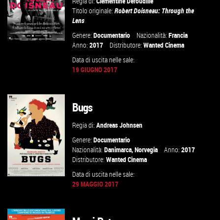
Regia di:
Clementine Deroudille
Titolo originale:
Robert Doisneau: Through the
Lens
Genere:
Documentario
Nazionalità:
Francia
Anno:
2017
Distributore:
Wanted Cinema
Data di uscita nelle sale:
19 GIUGNO 2017
GUARDA IL TRAILER
VAI ALLA SCHEDA
Bugs
Regia di:
Andreas Johnsen
Genere:
Documentario
Nazionalità:
Danimarca
,
Norvegia
Anno:
2017
Distributore:
Wanted Cinema
Data di uscita nelle sale:
29 MAGGIO 2017
GUARDA IL TRAILER