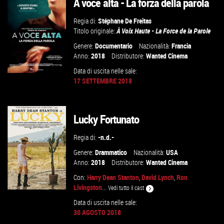
A voce alta - La forza della parola
Regia di:
Stéphane De Freitas
Titolo originale:
À Voix Haute - La Force de la Parole
Genere:
Documentario
Nazionalità:
Francia
Anno:
2018
Distributore:
Wanted Cinema
Data di uscita nelle sale:
17 SETTEMBRE 2018
GUARDA IL TRAILER
Lucky Fortunato
VAI ALLA SCHEDA
Regia di:
-n.d.-
Genere:
Drammatico
Nazionalità:
USA
Anno:
2018
Distributore:
Wanted Cinema
Con:
Harry Dean Stanton
,
David Lynch
,
Ron
Livingston
...
Vedi tutto il cast
Data di uscita nelle sale:
30 AGOSTO 2018