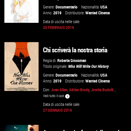
Genere:
Documentario
Nazionalità:
USA
Anno:
2019
Distributore:
Wanted Cinema
Data di uscita nelle sale:
20 FEBBRAIO 2019
GUARDA IL TRAILER
Chi scriverà la nostra storia
VAI ALLA SCHEDA
Regia di:
Roberta Grossman
Titolo originale:
Who Will Write Our History
Genere:
Documentario
Nazionalità:
USA
Anno:
2019
Distributore:
Wanted Cinema
Con:
Joan Allen
,
Adrien Brody
,
Jowita Budnik
...
Vedi tutto il cast
Data di uscita nelle sale:
27 GENNAIO 2019
GUARDA IL TRAILER
VAI ALLA SCHEDA