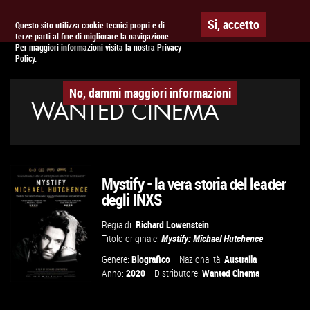
Togg
APPUNTAMENTO AL
CINEMA
Si, accetto
Questo sito utilizza cookie tecnici propri e di
terze parti al fine di migliorare la navigazione.
navig
Per maggiori informazioni visita la nostra Privacy
Policy.
No, dammi maggiori informazioni
WANTED CINEMA
Mystify - la vera storia del leader
degli INXS
Regia di:
Richard Lowenstein
Titolo originale:
Mystify: Michael Hutchence
Genere:
Biografico
Nazionalità:
Australia
Anno:
2020
Distributore:
Wanted Cinema