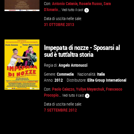
Con:
Antonio Catania
,
Rosaria Russo
,
Sara
D'Amario
...
Vedi tutto il cast
Data di uscita nelle sale:
31 OTTOBRE 2013
VAI ALLA SCHEDA
Impepata di nozze - Sposarsi al
sud è tutt'altra storia
Regia di:
Angelo Antonucci
Genere:
Commedia
Nazionalità:
Italia
Anno:
2012
Distributore:
Elite Group International
Con:
Paolo Caiazzo
,
Yuliya Mayarchuk
,
Francesco
Procopio
...
Vedi tutto il cast
Data di uscita nelle sale:
7 SETTEMBRE 2012
VAI ALLA SCHEDA