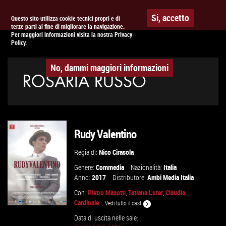
Togg
APPUNTAMENTO AL
CINEMA
Si, accetto
Questo sito utilizza cookie tecnici propri e di
terze parti al fine di migliorare la navigazione.
navig
Per maggiori informazioni visita la nostra Privacy
Policy.
No, dammi maggiori informazioni
ROSARIA RUSSO
Rudy Valentino
Regia di:
Nico Cirasola
Genere:
Commedia
Nazionalità:
Italia
Anno:
2017
Distributore:
Ambi Media Italia
Con:
Pietro Masotti
,
Tatiana Luter
,
Claudia
Cardinale
...
Vedi tutto il cast
Data di uscita nelle sale: