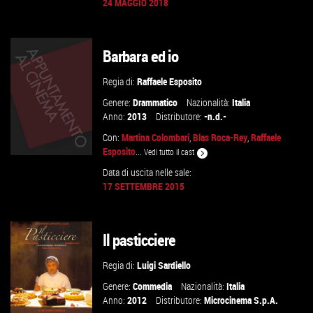
24 MAGGIO 2018
GUARDA IL TRAILER
Barbara ed io
VAI ALLA SCHEDA
Regia di:
Raffaele Esposito
Genere:
Drammatico
Nazionalità:
Italia
Anno:
2013
Distributore:
-n.d.-
Con:
Martina Colombari
,
Blas Roca-Rey
,
Raffaele
Esposito
...
Vedi tutto il cast
Data di uscita nelle sale:
17 SETTEMBRE 2015
VAI ALLA SCHEDA
Il pasticciere
Regia di:
Luigi Sardiello
Genere:
Commedia
Nazionalità:
Italia
Anno:
2012
Distributore:
Microcinema S.p.A.