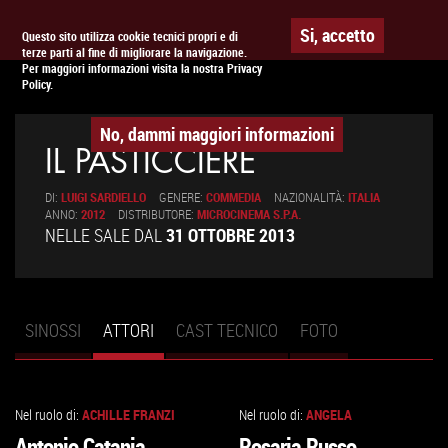
Togg
APPUNTAMENTO AL
CINEMA
Si, accetto
Questo sito utilizza cookie tecnici propri e di
terze parti al fine di migliorare la navigazione.
navig
Per maggiori informazioni visita la nostra Privacy
Policy.
No, dammi maggiori informazioni
IL PASTICCIERE
DI:
LUIGI SARDIELLO
GENERE:
COMMEDIA
NAZIONALITÀ:
ITALIA
ANNO:
2012
DISTRIBUTORE:
MICROCINEMA S.P.A.
NELLE SALE DAL
31 OTTOBRE 2013
SINOSSI
ATTORI
(SCHEDA
CAST TECNICO
FOTO
Schede primarie
ATTIVA)
Nel ruolo di:
ACHILLE FRANZI
Nel ruolo di:
ANGELA
VAI
VAI
Antonio Catania
Rosaria Russo