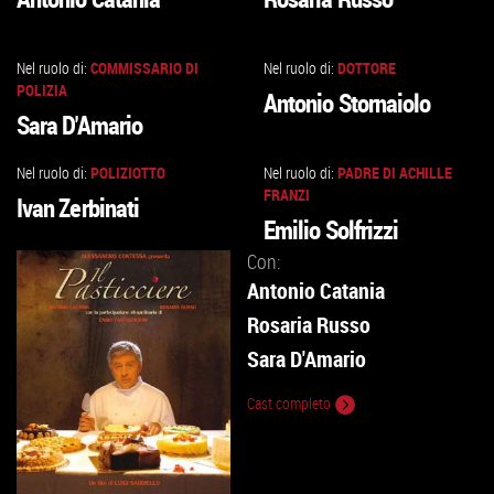
ALLA
ALLA
SCHEDA
SCHEDA
Nel ruolo di:
COMMISSARIO DI
Nel ruolo di:
DOTTORE
VAI
VAI
POLIZIA
Antonio Stornaiolo
ALLA
ALLA
Sara D'Amario
SCHEDA
SCHEDA
Nel ruolo di:
POLIZIOTTO
Nel ruolo di:
PADRE DI ACHILLE
VAI
VAI
FRANZI
Ivan Zerbinati
ALLA
ALLA
Emilio Solfrizzi
SCHEDA
SCHEDA
Con:
Antonio Catania
Rosaria Russo
Sara D'Amario
Cast completo