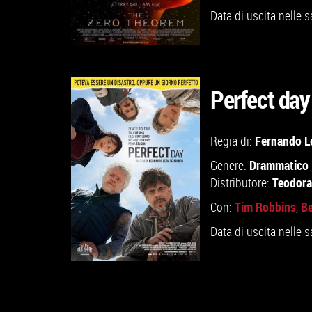
Data di uscita nelle s
Perfect day
GUARDA IL TRAILER
Fernando L
Regia di:
Drammatico
Genere:
VAI ALLA SCHEDA
Teodora
Distributore:
Tim Robbins
Be
Con:
,
Data di uscita nelle s