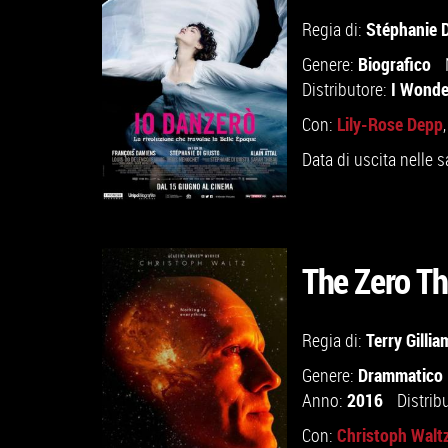
GUARDA IL TRAILER
Stéphanie D
Regia di:
Biografico
Genere:
VAI ALLA SCHEDA
I Wonde
Distributore:
Lily-Rose Depp
Con:
Data di uscita nelle s
The Zero T
GUARDA IL TRAILER
Terry Gillia
Regia di:
Drammatico
Genere:
VAI ALLA SCHEDA
2016
Anno:
Distrib
Christoph Walt
Con: