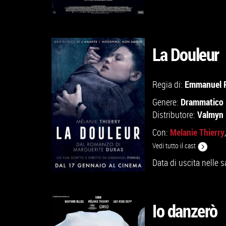
La Douleur
GUARDA IL TRAILER
Emmanuel F
Regia di:
Drammatico
Genere:
VAI ALLA SCHEDA
Valmyn
Distributore:
Melanie Thierry
Con:
Vedi tutto il cast
Data di uscita nelle s
Io danzerò