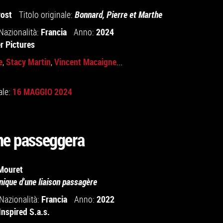
vost
Titolo originale:
Bonnard, Pierre et Marthe
Francia
2024
Nazionalità:
Anno:
r Pictures
e
Stacy Martin
Vincent Macaigne
,
,
...
16 MAGGIO 2024
ale:
ne passeggera
Mouret
nique d'une liaison passagère
Francia
2022
Nazionalità:
Anno:
Inspired S.a.s.