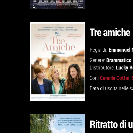
Tre amiche
GUARDA IL TRAILER
Emmanuel 
Regia di:
TROVA IL CINEMA
Drammatico
Genere:
Lucky R
Distributore:
VAI ALLA SCHEDA
Camille Cottin
Con:
,
Data di uscita nelle s
Ritratto di
GUARDA IL TRAILER