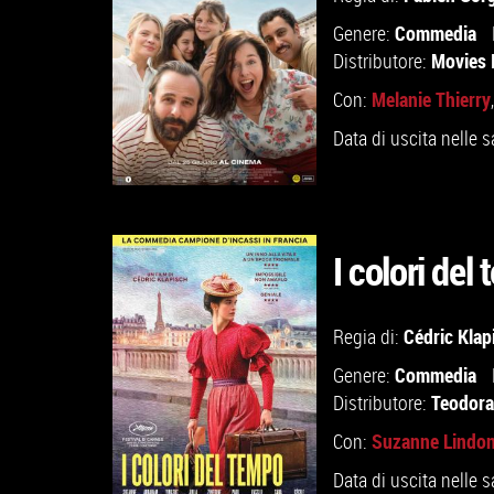
Commedia
Genere:
Movies 
Distributore:
Melanie Thierry
Con:
Data di uscita nelle s
I colori del
GUARDA IL TRAILER
Cédric Klap
Regia di:
TROVA IL CINEMA
Commedia
Genere:
Teodora
Distributore:
VAI ALLA SCHEDA
Suzanne Lindo
Con:
Data di uscita nelle s