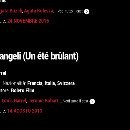
lms
gata Buzek
Agata Kulesza
,
...
Vedi tutto il cast
24 NOVEMBRE 2016
ale:
 angeli (Un été brûlant)
rrel
Francia
,
Italia
,
Svizzera
Nazionalità:
Bolero Film
utore:
Louis Garrel
Jerome Robart
,
,
...
Vedi tutto il cast
14 AGOSTO 2013
ale: