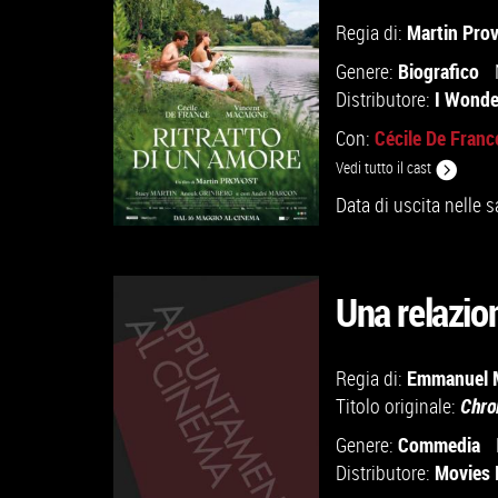
Martin Pro
Regia di:
TROVA IL CINEMA
Biografico
Genere:
I Wonde
Distributore:
VAI ALLA SCHEDA
Cécile De Franc
Con:
Vedi tutto il cast
Data di uscita nelle s
Una relazio
GUARDA IL TRAILER
Emmanuel 
Regia di:
Titolo originale:
Chro
VAI ALLA SCHEDA
Commedia
Genere:
Movies 
Distributore: