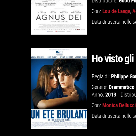
Good Fi
Distributore:
Lou de Laage
A
Con:
,
Data di uscita nelle s
Ho visto gli
GUARDA IL TRAILER
Philippe Ga
Regia di:
Drammatico
Genere:
VAI ALLA SCHEDA
2013
Anno:
Distrib
Monica Bellucci
Con:
Data di uscita nelle s