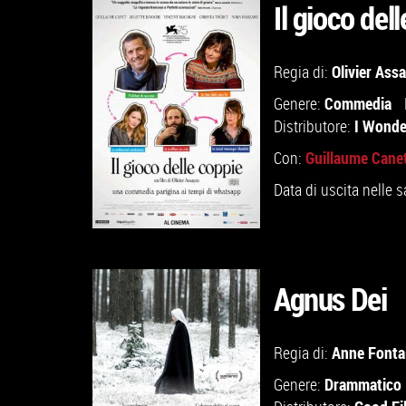
Il gioco del
GUARDA IL TRAILER
Olivier Ass
Regia di:
Commedia
Genere:
VAI ALLA SCHEDA
I Wonde
Distributore:
Guillaume Cane
Con:
Data di uscita nelle s
Agnus Dei
GUARDA IL TRAILER
Anne Fonta
Regia di:
Drammatico
Genere:
VAI ALLA SCHEDA