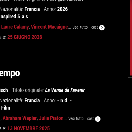
Francia
2026
Nazionalità:
Anno:
Inspired S.a.s.
Laure Calamy
Vincent Macaigne
,
,
...
Vedi tutto il cast
25 GIUGNO 2026
ale:
 tempo
isch
Titolo originale:
La Venue de l'avenir
Francia
- n.d. -
Nazionalità:
Anno:
 Film
n
Abraham Wapler
Julia Piaton
,
,
...
Vedi tutto il cast
13 NOVEMBRE 2025
ale: