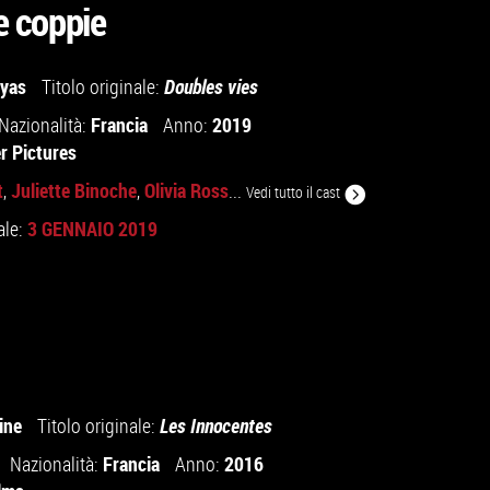
le coppie
ayas
Titolo originale:
Doubles vies
Francia
2019
Nazionalità:
Anno:
r Pictures
t
Juliette Binoche
Olivia Ross
,
,
...
Vedi tutto il cast
3 GENNAIO 2019
ale:
ine
Titolo originale:
Les Innocentes
Francia
2016
Nazionalità:
Anno: