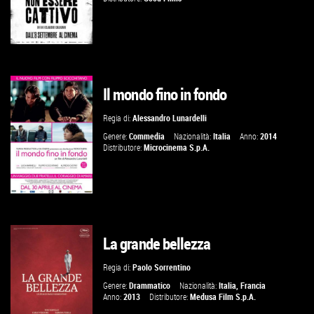
Il mondo fino in fondo
GUARDA IL TRAILER
Regia di:
Alessandro Lunardelli
VAI ALLA SCHEDA
Genere:
Commedia
Nazionalità:
Italia
Anno:
2014
Distributore:
Microcinema S.p.A.
La grande bellezza
VAI ALLA SCHEDA
Regia di:
Paolo Sorrentino
Genere:
Drammatico
Nazionalità:
Italia
,
Francia
Anno:
2013
Distributore:
Medusa Film S.p.A.