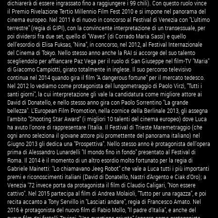
dichiarerà di essere ingrassato fino a raggiungere i 99 chili). Con questo ruolo vince
il Premio Rivelazione Tertio Millennio Film Fest 2010 e si impone nel panorama del
cinema europeo. Nel 2011 è di nuovo in concorso al Festival di Venezia con "L'ultimo
terrestre" (regia di GIPI), con la convincente interpretazione di un transessuale, per
poi dividersi fra due set, quello di "Waves" (di Corrado Maria Sassi) e quello
dell'esordio di Elisa Fuksas, "Nina", in concorso, nel 2012, al Festival Internazionale
del Cinema di Tokyo. Nello stesso anno anche la RAI si accorge del suo talento
scegliendolo per affiancare Paz Vega per il ruolo di San Giuseppe nel film-TV "Maria"
di Giacomo Campiotti, girato totalmente in inglese. Il suo percorso televisivo
continua nel 2014 quando gira il film "A dangerous fortune" per il mercato tedesco.
Nel 2012 lo vediamo come protagonista del lungometraggio di Paolo Virzì, "Tutti i
santi giorni", la cui interpretazione gli vale la candidatura come migliore attore ai
David di Donatello, e nello stesso anno gira con Paolo Sorrentino "La grande
bellezza". L'European Film Promotion, nella cornice della Berlinale 2013, gli assegna
l'ambito "Shooting Star Award" (i migliori 10 talenti del cinema europeo) dove Luca
ha avuto l'onore di rappresentare l'Italia. Il Festival di Trieste Maremetraggio (che
ogni anno seleziona il giovane attore più promettente del panorama italiano) nel
Giugno 2013 gli dedica una "Prospettiva". Nello stesso anno è protagonista dell'opera
prima di Alessandro Lunardelli "Il mondo fino in fondo" presentato al Festival di
Roma. Il 2014 è il momento di un altro esordio molto fortunato per la regia di
Gabriele Mainetti: "Lo chiamavano Jeeg Robot" che vale a Luca tutti i più importanti
premi e riconoscimenti italiani (David di Donatello, Nastri d'Argento e Ciak d'Oro); a
Venezia '72 invece porta da protagonista il film di Claudio Caligari, "Non essere
cattivo". Nel 2015 partecipa al film di Andrea Molaioli, "Tutto per una ragazza", e poi
recita accanto a Tony Servillo in "Lasciati andare", regia di Francesco Amato. Nel
2016 è protagonista del nuovo film di Fabio Mollo, "Il padre d'Italia", e anche del