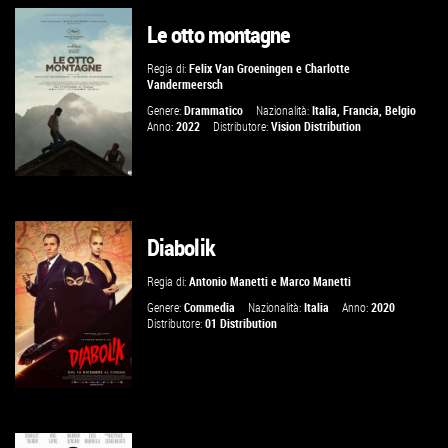
Le otto montagne
GUARDA IL TRAILER
Regia di:
Felix Van Groeningen
e
Charlotte
Vandermeersch
VAI ALLA SCHEDA
Genere:
Drammatico
Nazionalità:
Italia
,
Francia
,
Belgio
Anno:
2022
Distributore:
Vision Distribution
Diabolik
GUARDA IL TRAILER
Regia di:
Antonio Manetti
e
Marco Manetti
VAI ALLA SCHEDA
Genere:
Commedia
Nazionalità:
Italia
Anno:
2020
Distributore:
01 Distribution