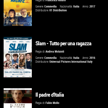
Regia di:
Francesco Amato
VAI ALLA SCHEDA
Genere:
Commedia
Nazionalità:
Italia
Anno:
2017
Distributore:
01 Distribution
Slam - Tutto per una ragazza
GUARDA IL TRAILER
Regia di:
Andrea Molaioli
VAI ALLA SCHEDA
Genere:
Commedia
Nazionalità:
Italia
Anno:
2016
Distributore:
Universal Pictures International Italy
Il padre d'Italia
GUARDA IL TRAILER
Regia di:
Fabio Mollo
VAI ALLA SCHEDA