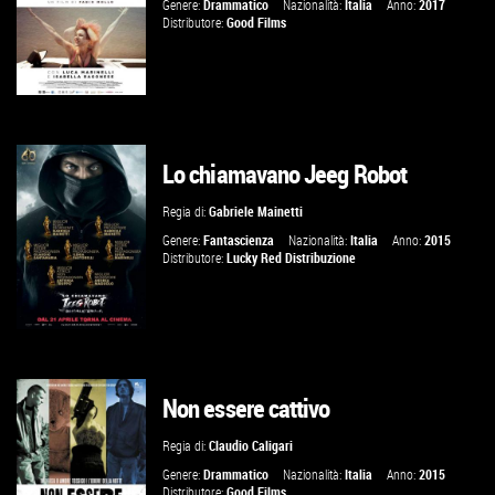
Genere:
Drammatico
Nazionalità:
Italia
Anno:
2017
Distributore:
Good Films
Lo chiamavano Jeeg Robot
GUARDA IL TRAILER
Regia di:
Gabriele Mainetti
VAI ALLA SCHEDA
Genere:
Fantascienza
Nazionalità:
Italia
Anno:
2015
Distributore:
Lucky Red Distribuzione
Non essere cattivo
GUARDA IL TRAILER
Regia di:
Claudio Caligari
VAI ALLA SCHEDA
Genere:
Drammatico
Nazionalità:
Italia
Anno:
2015
Distributore:
Good Films