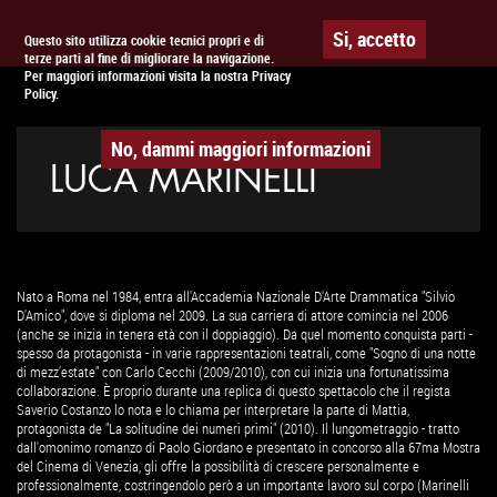
Togg
APPUNTAMENTO AL
CINEMA
Si, accetto
Questo sito utilizza cookie tecnici propri e di
terze parti al fine di migliorare la navigazione.
navig
Per maggiori informazioni visita la nostra Privacy
Policy.
No, dammi maggiori informazioni
LUCA MARINELLI
Nato a Roma nel 1984, entra all'Accademia Nazionale D'Arte Drammatica "Silvio
D'Amico", dove si diploma nel 2009. La sua carriera di attore comincia nel 2006
(anche se inizia in tenera età con il doppiaggio). Da quel momento conquista parti -
spesso da protagonista - in varie rappresentazioni teatrali, come "Sogno di una notte
di mezz'estate" con Carlo Cecchi (2009/2010), con cui inizia una fortunatissima
collaborazione. È proprio durante una replica di questo spettacolo che il regista
Saverio Costanzo lo nota e lo chiama per interpretare la parte di Mattia,
protagonista de "La solitudine dei numeri primi" (2010). Il lungometraggio - tratto
dall'omonimo romanzo di Paolo Giordano e presentato in concorso alla 67ma Mostra
del Cinema di Venezia, gli offre la possibilità di crescere personalmente e
professionalmente, costringendolo però a un importante lavoro sul corpo (Marinelli