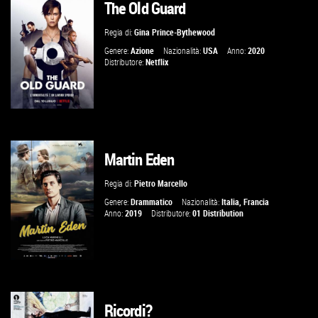
The Old Guard
GUARDA IL TRAILER
Regia di:
Gina Prince-Bythewood
VAI ALLA SCHEDA
Genere:
Azione
Nazionalità:
USA
Anno:
2020
Distributore:
Netflix
Martin Eden
GUARDA IL TRAILER
Regia di:
Pietro Marcello
VAI ALLA SCHEDA
Genere:
Drammatico
Nazionalità:
Italia
,
Francia
Anno:
2019
Distributore:
01 Distribution
Ricordi?
GUARDA IL TRAILER