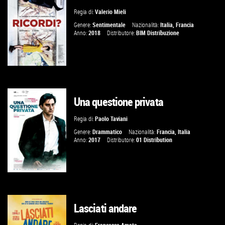
Regia di:
Valerio Mieli
VAI ALLA SCHEDA
Genere:
Sentimentale
Nazionalità:
Italia
,
Francia
Anno:
2018
Distributore:
BIM Distribuzione
Una questione privata
GUARDA IL TRAILER
Regia di:
Paolo Taviani
VAI ALLA SCHEDA
Genere:
Drammatico
Nazionalità:
Francia
,
Italia
Anno:
2017
Distributore:
01 Distribution
Lasciati andare
GUARDA IL TRAILER