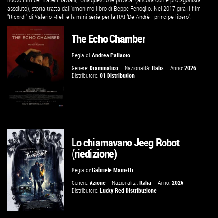
nuovo film dei fratelli Taviani, "Una questione privata" (ancora come protagonista
assoluto), storia tratta dall'omonimo libro di Beppe Fenoglio. Nel 2017 gira il film
"Ricordi" di Valerio Mieli e la mini serie per la RAI "De Andrè - principe libero".
The Echo Chamber
Regia di:
Andrea Pallaoro
Genere:
Drammatico
Nazionalità:
Italia
Anno:
2026
Distributore:
01 Distribution
Lo chiamavano Jeeg Robot
GUARDA IL TRAILER
(riedizione)
VAI ALLA SCHEDA
Regia di:
Gabriele Mainetti
Genere:
Azione
Nazionalità:
Italia
Anno:
2026
Distributore:
Lucky Red Distribuzione