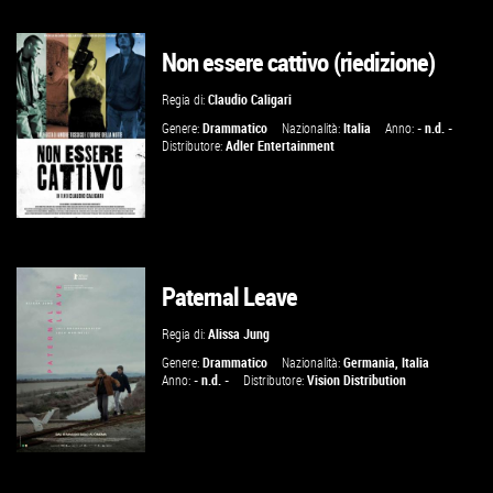
Non essere cattivo (riedizione)
GUARDA IL TRAILER
Regia di:
Claudio Caligari
VAI ALLA SCHEDA
Genere:
Drammatico
Nazionalità:
Italia
Anno:
- n.d. -
Distributore:
Adler Entertainment
Paternal Leave
VAI ALLA SCHEDA
Regia di:
Alissa Jung
Genere:
Drammatico
Nazionalità:
Germania
,
Italia
Anno:
- n.d. -
Distributore:
Vision Distribution