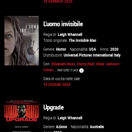
16 GENNAIO 2025
GUARDA IL TRAILER
L'uomo invisibile
VAI ALLA SCHEDA
Regia di:
Leigh Whannell
Titolo originale:
The Invisible Man
Genere:
Horror
Nazionalità:
USA
Anno:
2020
Distributore:
Universal Pictures International Italy
Con:
Elisabeth Moss
,
Storm Reid
,
Oliver Jackson-
Cohen
...
Vedi tutto il cast
Data di uscita nelle sale:
16 GIUGNO 2020
GUARDA IL TRAILER
VAI ALLA SCHEDA
Upgrade
Regia di:
Leigh Whannell
Genere:
Azione
Nazionalità:
Australia