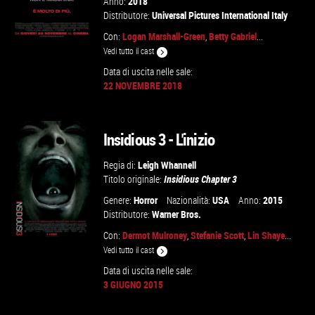
Anno:
2018
Distributore:
Universal Pictures International Italy
Con:
Logan Marshall-Green
,
Betty Gabriel
...
Vedi tutto il cast
Data di uscita nelle sale:
22 NOVEMBRE 2018
GUARDA IL TRAILER
VAI ALLA SCHEDA
Insidious 3 - L'inizio
Regia di:
Leigh Whannell
Titolo originale:
Insidious Chapter 3
Genere:
Horror
Nazionalità:
USA
Anno:
2015
Distributore:
Warner Bros.
Con:
Dermot Mulroney
,
Stefanie Scott
,
Lin Shaye
...
Vedi tutto il cast
Data di uscita nelle sale:
3 GIUGNO 2015
GUARDA IL TRAILER