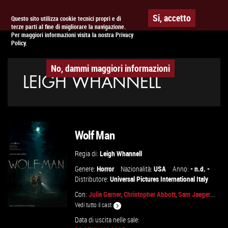
Togg
APPUNTAMENTO AL
CINEMA
Si, accetto
Questo sito utilizza cookie tecnici propri e di
terze parti al fine di migliorare la navigazione.
navig
Per maggiori informazioni visita la nostra Privacy
Policy.
No, dammi maggiori informazioni
LEIGH WHANNELL
Wolf Man
Regia di:
Leigh Whannell
Genere:
Horror
Nazionalità:
USA
Anno:
- n.d. -
Distributore:
Universal Pictures International Italy
Con:
Julia Garner
,
Christopher Abbott
,
Sam Jaeger
...
Vedi tutto il cast
Data di uscita nelle sale: