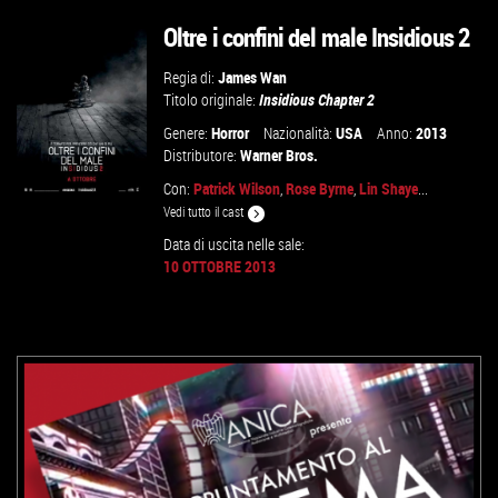
VAI ALLA SCHEDA
Oltre i confini del male Insidious 2
Regia di:
James Wan
Titolo originale:
Insidious Chapter 2
Genere:
Horror
Nazionalità:
USA
Anno:
2013
Distributore:
Warner Bros.
Con:
Patrick Wilson
,
Rose Byrne
,
Lin Shaye
...
Vedi tutto il cast
Data di uscita nelle sale:
10 OTTOBRE 2013
VAI ALLA SCHEDA